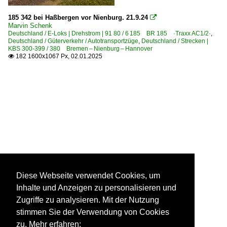
185 342 bei Haßbergen vor Nienburg. 21.9.24

Marvin Schenk
Deutschland / E-Loks | Drehstrom | 91 80 / 6 185 BR 185 ·Traxx AC1/2·
,
Deutschland / Güterverkehr / Autotransportzüge
,
Deutschland / Strecken |
KBS 300-399 / 380 Bremen – Nienburg – Hannover
182 1600x1067 Px, 02.01.2025

Diese Webseite verwendet Cookies, um
Inhalte und Anzeigen zu personalisieren und
Zugriffe zu analysieren. Mit der Nutzung
stimmen Sie der Verwendung von Cookies
zu. Mehr erfahren: