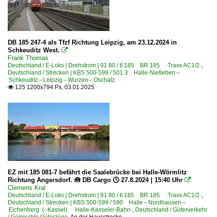
DB 185 247-4 als Tfzf Richtung Leipzig, am 23.12.2024 in
Schkeuditz West.

Frank Thomas
Deutschland / E-Loks | Drehstrom | 91 80 / 6 185 BR 185 ·Traxx AC1/2·
,
Deutschland / Strecken | KBS 500-599 / 501.3 Halle-Nietleben –
Schkeuditz – Leipzig – Wurzen – Oschatz
125 1200x794 Px, 03.01.2025

EZ mit 185 081-7 befährt die Saalebrücke bei Halle-Wörmlitz
Richtung Angersdorf. 🧰 DB Cargo 🕓 27.8.2024 | 15:40 Uhr

Clemens Kral
Deutschland / E-Loks | Drehstrom | 91 80 / 6 185 BR 185 ·Traxx AC1/2·
,
Deutschland / Strecken | KBS 500-599 / 590 Halle – Nordhausen –
Eichenberg (–Kassel) ·Halle-Kasseler-Bahn·
,
Deutschland / Güterverkehr
/ Gemischte Güterzüge
,
An der Hausstrecke