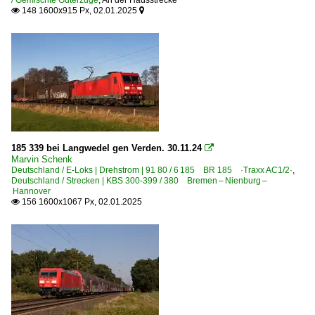
148 1600x915 Px, 02.01.2025


185 339 bei Langwedel gen Verden. 30.11.24

Marvin Schenk
Deutschland / E-Loks | Drehstrom | 91 80 / 6 185 BR 185 ·Traxx AC1/2·
,
Deutschland / Strecken | KBS 300-399 / 380 Bremen – Nienburg –
Hannover
156 1600x1067 Px, 02.01.2025
