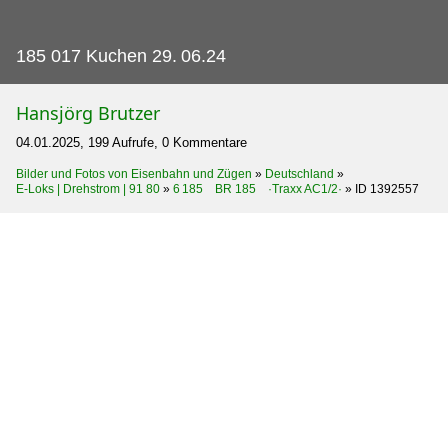
185 017 Kuchen 29.
06.24
Hansjörg Brutzer
04.01.2025, 199 Aufrufe, 0 Kommentare
Bilder und Fotos von Eisenbahn und Zügen
»
Deutschland
»
E-Loks | Drehstrom | 91 80
»
6 185 BR 185 ·Traxx AC1/2·
»
ID 1392557