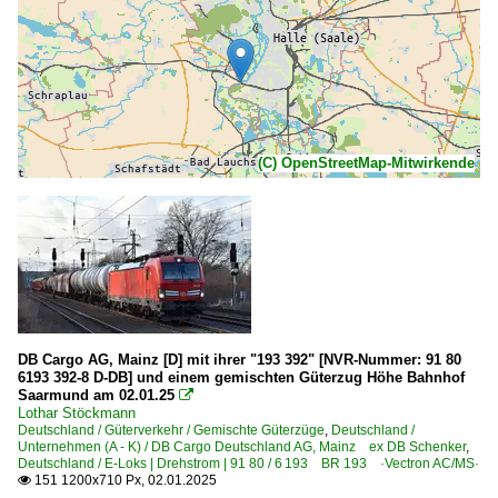
(C) OpenStreetMap-Mitwirkende
DB Cargo AG, Mainz [D] mit ihrer "193 392" [NVR-Nummer: 91 80
6193 392-8 D-DB] und einem gemischten Güterzug Höhe Bahnhof
Saarmund am 02.01.25

Lothar Stöckmann
Deutschland / Güterverkehr / Gemischte Güterzüge
,
Deutschland /
Unternehmen (A - K) / DB Cargo Deutschland AG, Mainz ex DB Schenker
,
Deutschland / E-Loks | Drehstrom | 91 80 / 6 193 BR 193 ·Vectron AC/MS·
151 1200x710 Px, 02.01.2025
