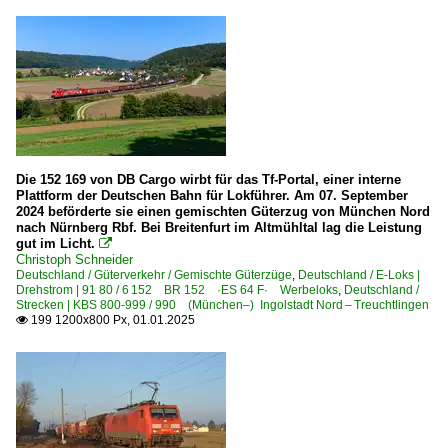
Die 152 169 von DB Cargo wirbt für das Tf-Portal, einer interne
Plattform der Deutschen Bahn für Lokführer. Am 07. September
2024 beförderte sie einen gemischten Güterzug von München Nord
nach Nürnberg Rbf. Bei Breitenfurt im Altmühltal lag die Leistung
gut im Licht.

Christoph Schneider
Deutschland / Güterverkehr / Gemischte Güterzüge
,
Deutschland / E-Loks |
Drehstrom | 91 80 / 6 152 BR 152 ·ES 64 F· Werbeloks
,
Deutschland /
Strecken | KBS 800-999 / 990 (München–) Ingolstadt Nord – Treuchtlingen
199 1200x800 Px, 01.01.2025
