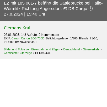
EZ mit 185 081-7 befährt die Saalebrücke bei Halle-
Wörmlitz Richtung Angersdorf.
🧰 DB Cargo 🕓
27.8.2024 | 15:40 Uhr
Clemens Kral
02.01.2025, 148 Aufrufe, 0 Kommentare
EXIF:
Canon Canon EOS 750D
, Belichtungsdauer: 1/800, Blende: 71/10,
ISO200, Brennweite: 35/1
Bilder und Fotos von Eisenbahn und Zügen
»
Deutschland
»
Güterverkehr
»
Gemischte Güterzüge
»
ID 1392434