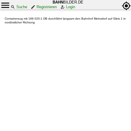
BAHN
BILDER.DE
Suche
Registrieren
Login
Containerzug mit 189 020-1 DB durchfährt langsam den Bahnhof Meinsdorf auf Gleis 1 in
nordöstlicher Richtung