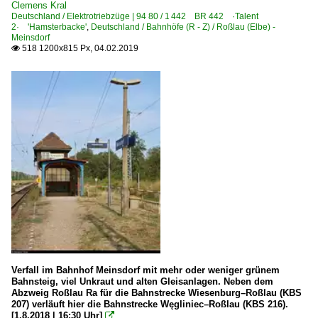
Clemens Kral
Deutschland / Elektrotriebzüge | 94 80 / 1 442 BR 442 ·Talent
2· 'Hamsterbacke'
,
Deutschland / Bahnhöfe (R - Z) / Roßlau (Elbe) -
Meinsdorf
518 1200x815 Px, 04.02.2019

Verfall im Bahnhof Meinsdorf mit mehr oder weniger grünem
Bahnsteig, viel Unkraut und alten Gleisanlagen. Neben dem
Abzweig Roßlau Ra für die Bahnstrecke Wiesenburg–Roßlau (KBS
207) verläuft hier die Bahnstrecke Węgliniec–Roßlau (KBS 216).
[1.8.2018 | 16:30 Uhr]
