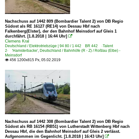
Nachschuss auf 1442 809 (Bombardier Talent 2) von DB Regio
Südost als RE 16127 (RE14) von Dessau Hbf nach
Falkenberg(Elster), der den Bahnhof Meinsdorf auf Gleis 1
durchfährt. [1.8.2018 | 16:44 Uhr]

Clemens Kral
Deutschland / Elektrotriebzüge | 94 80 / 1 442 BR 442 ·Talent
2· 'Hamsterbacke'
,
Deutschland / Bahnhöfe (R - Z) / Roßlau (Elbe) -
Meinsdorf
456 1200x815 Px, 05.02.2019

Nachschuss auf 1442 308 (Bombardier Talent 2) von DB Regio
Südost als RB 16154 (RB51) von Lutherstadt Wittenberg Hbf nach
Dessau Hbf, die den Bahnhof Meinsdorf auf Gleis 2 verlässt.
Aufgenommen im Gegenlicht. [1.8.2018 | 16:43 Uhr]
