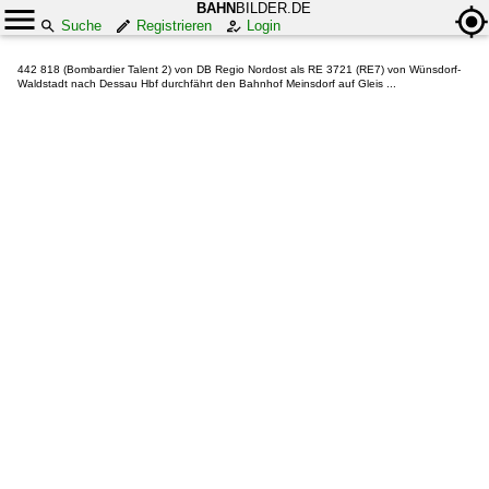
BAHN
BILDER.DE
Suche
Registrieren
Login
442 818 (Bombardier Talent 2) von DB Regio Nordost als RE 3721 (RE7) von Wünsdorf-
Waldstadt nach Dessau Hbf durchfährt den Bahnhof Meinsdorf auf Gleis ...