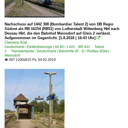
Nachschuss auf 1442 308 (Bombardier Talent 2) von DB Regio
Südost als RB 16154 (RB51) von Lutherstadt Wittenberg Hbf nach
Dessau Hbf, die den Bahnhof Meinsdorf auf Gleis 2 verlässt.
Aufgenommen im Gegenlicht. [1.8.2018 | 16:43 Uhr]

Clemens Kral
Deutschland / Elektrotriebzüge | 94 80 / 1 442 BR 442 ·Talent
2· 'Hamsterbacke'
,
Deutschland / Bahnhöfe (R - Z) / Roßlau (Elbe) -
Meinsdorf
497 1200x815 Px, 04.02.2019
