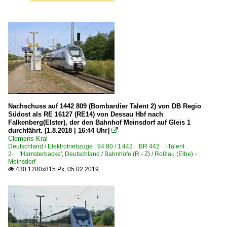
Nachschuss auf 1442 809 (Bombardier Talent 2) von DB Regio
Südost als RE 16127 (RE14) von Dessau Hbf nach
Falkenberg(Elster), der den Bahnhof Meinsdorf auf Gleis 1
durchfährt. [1.8.2018 | 16:44 Uhr]

Clemens Kral
Deutschland / Elektrotriebzüge | 94 80 / 1 442 BR 442 ·Talent
2· 'Hamsterbacke'
,
Deutschland / Bahnhöfe (R - Z) / Roßlau (Elbe) -
Meinsdorf
430 1200x815 Px, 05.02.2019
