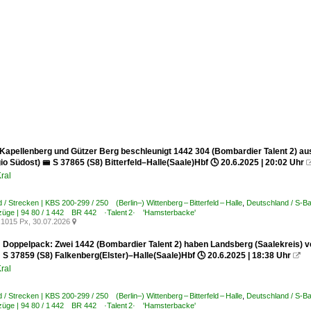
Kapellenberg und Gützer Berg beschleunigt 1442 304 (Bombardier Talent 2) au
gio Südost) 🚝 S 37865 (S8) Bitterfeld–Halle(Saale)Hbf 🕓 20.6.2025 | 20:02 Uhr
ral
 / Strecken | KBS 200-299 / 250 (Berlin–) Wittenberg – Bitterfeld – Halle
,
Deutschland / S-Ba
bzüge | 94 80 / 1 442 BR 442 ·Talent 2· 'Hamsterbacke'
1015 Px, 30.07.2026

 Doppelpack: Zwei 1442 (Bombardier Talent 2) haben Landsberg (Saalekreis) ve
 S 37859 (S8) Falkenberg(Elster)–Halle(Saale)Hbf 🕓 20.6.2025 | 18:38 Uhr

ral
 / Strecken | KBS 200-299 / 250 (Berlin–) Wittenberg – Bitterfeld – Halle
,
Deutschland / S-Ba
bzüge | 94 80 / 1 442 BR 442 ·Talent 2· 'Hamsterbacke'