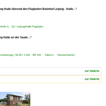
g Halle fahrend den Flughafen Bahnhof Leipzig - Halle.

höfe (L - Q) / Leipzig/Halle Flughafen
g Halle an der Saale.

ktrotriebzüge | 94 80 / 1 442 BR 442 ·Talent 2· 'Hamsterbacke'
,
zur Galerie
zur Galerie