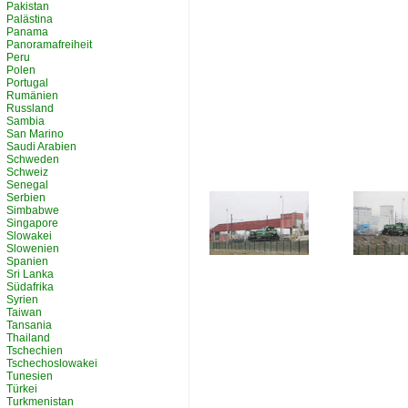
Pakistan
Palästina
Panama
Panoramafreiheit
Peru
Polen
Portugal
Rumänien
Russland
Sambia
San Marino
Saudi Arabien
Schweden
Schweiz
Senegal
Serbien
Simbabwe
Singapore
Slowakei
Slowenien
Spanien
Sri Lanka
Südafrika
Syrien
Taiwan
Tansania
Thailand
Tschechien
Tschechoslowakei
Tunesien
Türkei
Turkmenistan