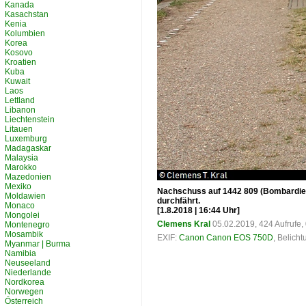
Kanada
Kasachstan
Kenia
Kolumbien
Korea
Kosovo
Kroatien
Kuba
Kuwait
Laos
Lettland
Libanon
Liechtenstein
Litauen
Luxemburg
Madagaskar
Malaysia
Marokko
Mazedonien
Mexiko
Nachschuss auf 1442 809 (Bombardier 
Moldawien
durchfährt.
Monaco
[1.8.2018 | 16:44 Uhr]
Mongolei
Clemens Kral
05.02.2019, 424 Aufrufe
Montenegro
Mosambik
EXIF:
Canon Canon EOS 750D
, Belich
Myanmar | Burma
Namibia
Neuseeland
Niederlande
Nordkorea
Norwegen
Österreich