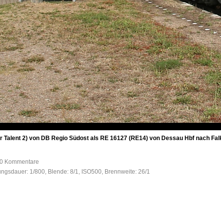
Talent 2) von DB Regio Südost als RE 16127 (RE14) von Dessau Hbf nach Falke
, 0 Kommentare
tungsdauer: 1/800, Blende: 8/1, ISO500, Brennweite: 26/1