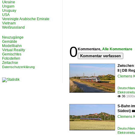
Ukraine
Ungarn
Uruguay
USA
Vereinigte Arabische Emirate
Vietnam
Weißrussland
Neuzugänge
Gemälde
0
Modellbahn
Kommentare,
Alle Kommentare
Virtual Reality
Gemischtes
Kommentar verfassen
Fotostellen
Zeitachse
Zwischen 
Datenschutzerklärung
II | DB Re
Clemens K
Deutschland
Elektrotrie
36
1600x

S-Bahn im
Südost) 🚝
Clemens K
Deutschland
Elektrotrie