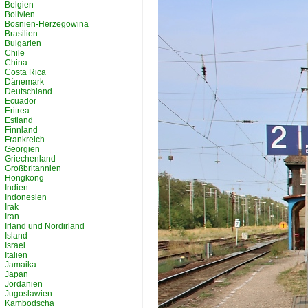
Belgien
Bolivien
Bosnien-Herzegowina
Brasilien
Bulgarien
Chile
China
Costa Rica
Dänemark
Deutschland
Ecuador
Eritrea
Estland
Finnland
Frankreich
Georgien
Griechenland
Großbritannien
Hongkong
Indien
Indonesien
Irak
Iran
Irland und Nordirland
Island
Israel
Italien
Jamaika
Japan
Jordanien
Jugoslawien
Kambodscha