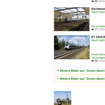
68
1600x

Ein Hamst
Gerd Hah
Deutschland
77
1200x

ET 144216
Gerd Hah
Deutschland
Deutschland
48
1200x

Weitere Bilder aus "Deutschland 
Weitere Bilder aus "Deutschland / 