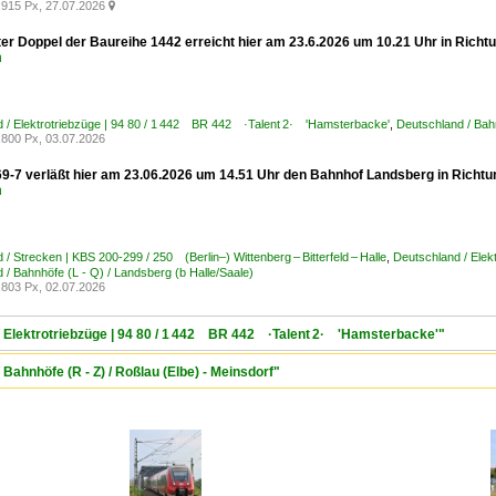
915 Px, 27.07.2026

er Doppel der Baureihe 1442 erreicht hier am 23.6.2026 um 10.21 Uhr in Richtun
n
 / Elektrotriebzüge | 94 80 / 1 442 BR 442 ·Talent 2· 'Hamsterbacke'
,
Deutschland / Bahn
800 Px, 03.07.2026
9-7 verläßt hier am 23.06.2026 um 14.51 Uhr den Bahnhof Landsberg in Richtun
n
 / Strecken | KBS 200-299 / 250 (Berlin–) Wittenberg – Bitterfeld – Halle
,
Deutschland / Ele
 / Bahnhöfe (L - Q) / Landsberg (b Halle/Saale)
803 Px, 02.07.2026
/ Elektrotriebzüge | 94 80 / 1 442 BR 442 ·Talent 2· 'Hamsterbacke'"
Bahnhöfe (R - Z) / Roßlau (Elbe) - Meinsdorf"