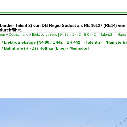
ardier Talent 2) von DB Regio Südost als RE 16127 (RE14) von 
durchfährt.
ügen
»
Deutschland
»
Elektrotriebzüge | 94 80
»
1 442 BR 442 ·Talent 2· 'Hamst
 / Elektrotriebzüge | 94 80 / 1 442 BR 442 ·Talent 2· 'Hamsterb
/ Bahnhöfe (R - Z) / Roßlau (Elbe) - Meinsdorf