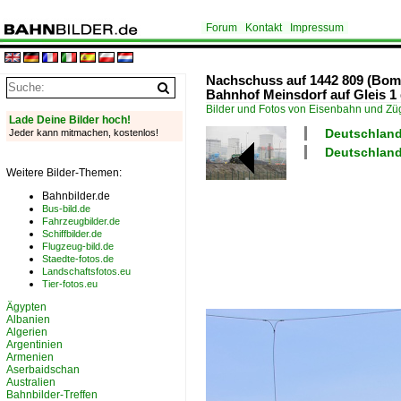
Forum
Kontakt
Impressum
Nachschuss auf 1442 809 (Bomb
Bahnhof Meinsdorf auf Gleis 1 
Bilder und Fotos von Eisenbahn und Z
Lade Deine Bilder hoch!
Deutschland
Jeder kann mitmachen, kostenlos!
Deutschland 
Weitere Bilder-Themen:
Bahnbilder.de
Bus-bild.de
Fahrzeugbilder.de
Schiffbilder.de
Flugzeug-bild.de
Staedte-fotos.de
Landschaftsfotos.eu
Tier-fotos.eu
Ägypten
Albanien
Algerien
Argentinien
Armenien
Aserbaidschan
Australien
Bahnbilder-Treffen