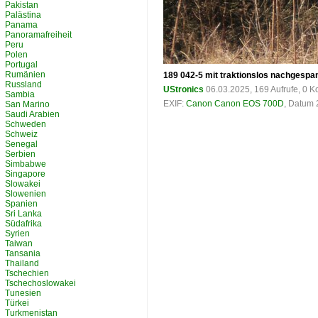
Pakistan
Palästina
Panama
Panoramafreiheit
Peru
Polen
Portugal
Rumänien
189 042-5 mit traktionslos nachgespa
Russland
UStronics
06.03.2025, 169 Aufrufe, 0 
Sambia
EXIF:
Canon Canon EOS 700D
, Datum 
San Marino
Saudi Arabien
Schweden
Schweiz
Senegal
Serbien
Simbabwe
Singapore
Slowakei
Slowenien
Spanien
Sri Lanka
Südafrika
Syrien
Taiwan
Tansania
Thailand
Tschechien
Tschechoslowakei
Tunesien
Türkei
Turkmenistan