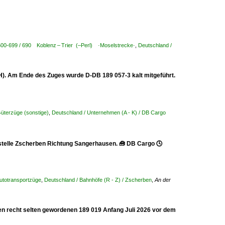
600-699 / 690 Koblenz – Trier (–Perl) ·Moselstrecke·
,
Deutschland /
). Am Ende des Zuges wurde D-DB 189 057-3 kalt mitgeführt.
Güterzüge (sonstige)
,
Deutschland / Unternehmen (A - K) / DB Cargo
stelle Zscherben Richtung Sangerhausen. 🧰 DB Cargo 🕓
Autotransportzüge
,
Deutschland / Bahnhöfe (R - Z) / Zscherben
,
An der
en recht selten gewordenen 189 019 Anfang Juli 2026 vor dem