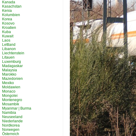
Kanada
Kasachstan
Kenia
Kolumbien
Korea
Kosovo
Kroatien
Kuba
Kuwait
Laos
Lettland
Libanon
Liechtenstein
Litauen
Luxemburg
Madagaskar
Malaysia
Marokko
Mazedonien
Mexiko
Moldawien
Monaco
Mongolei
Montenegro
Mosambik
Myanmar | Burma
Namibia
Neuseeland
Niederlande
Nordkorea
Norwegen
Österreich