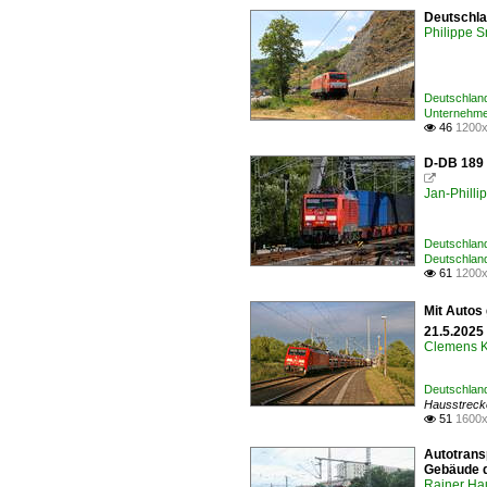
Deutschla
Philippe 
Deutschland
Unternehme
46
1200x

D-DB 189 

Jan-Philli
Deutschland
Deutschlan
61
1200x

Mit Autos
21.5.2025 
Clemens K
Deutschland
Hausstreck
51
1600x

Autotrans
Gebäude 
Rainer Ha