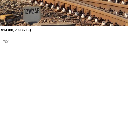
0.914300, 7.018213)
e: 70/1