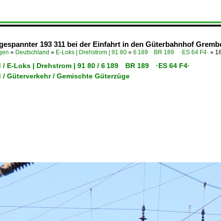
hgespannter 193 311 bei der Einfahrt in den Güterbahnhof Grembe
ügen
»
Deutschland
»
E-Loks | Drehstrom | 91 80
»
6 189 BR 189 ·ES 64 F4·
»
18
 / E-Loks | Drehstrom | 91 80 / 6 189 BR 189 ·ES 64 F4·
 / Güterverkehr / Gemischte Güterzüge