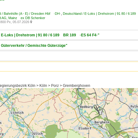
 / Bahnhöfe (A - E) / Dresden Hbf ·DH·
,
Deutschland / E-Loks | Drehstrom | 91 80 / 6 1
d AG, Mainz ex DB Schenker
800 Px, 05.07.2026

/ E-Loks | Drehstrom | 91 80 / 6 189 BR 189 ·ES 64 F4·"
/ Güterverkehr / Gemischte Güterzüge"
egierungsbezirk Köln > Köln > Porz > Gremberghoven