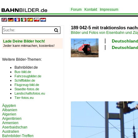
Forum
Kontakt
Impressum
189 042-5 mit traktionslos nac
Bilder und Fotos von Eisenbahn und Z
Deutschland
Lade Deine Bilder hoch!
Jeder kann mitmachen, kostenlos!
Deutschland
Weitere Bilder-Themen:
Bahnbilder.de
Bus-bild.de
Fahrzeugbilder.de
Schiffbilder.de
Flugzeug-bild.de
Staedte-fotos.de
Landschaftsfotos.eu
Tier-fotos.eu
Ägypten
Albanien
Algerien
Argentinien
Armenien
Aserbaidschan
Australien
Bahnbilder-Treffen