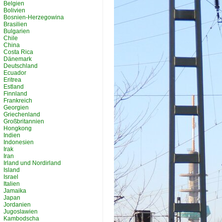
Belgien
Bolivien
Bosnien-Herzegowina
Brasilien
Bulgarien
Chile
China
Costa Rica
Dänemark
Deutschland
Ecuador
Eritrea
Estland
Finnland
Frankreich
Georgien
Griechenland
Großbritannien
Hongkong
Indien
Indonesien
Irak
Iran
Irland und Nordirland
Island
Israel
Italien
Jamaika
Japan
Jordanien
Jugoslawien
Kambodscha