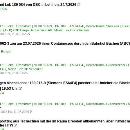
nd Lok 189 084 von DBC in Lehmen. 24/7/2026

Smets
 / E-Loks | Drehstrom | 91 80 / 6 189 BR 189 ·ES 64 F4·
,
Deutschland / Strecken | KBS 
n (A - K) / DB Cargo Deutschland AG, Mainz ex DB Schenker
800 Px, 26.07.2026

062-3 zog am 23.07.2026 ihren Containerzug durch den Bahnhof Büchen (ABCH
p Ringer
 / E-Loks | Drehstrom | 91 80 / 6 189 BR 189 ·ES 64 F4·
,
Deutschland / Güterverkehr / 
d AG, Mainz ex DB Schenker
800 Px, 23.07.2026
 gen Abendsonne: 189 016-9 (Siemens ES64F4) passiert als Umleiter die Block
| 19:53 Uhr

ral
 / E-Loks | Drehstrom | 91 80 / 6 189 BR 189 ·ES 64 F4·
,
Deutschland / Güterverkehr / 
e
1015 Px, 11.07.2026

portzug aus Tschechien mit der im Raum Dresden altbekannten, aber inzwisch
der HTW

ufe