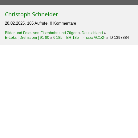
Christoph Schneider
28.02.2025, 165 Aufrufe, 0 Kommentare
Bilder und Fotos von Eisenbahn und Zügen
»
Deutschland
»
E-Loks | Drehstrom | 91 80
»
6 185 BR 185 ·Traxx AC1/2·
»
ID 1397884