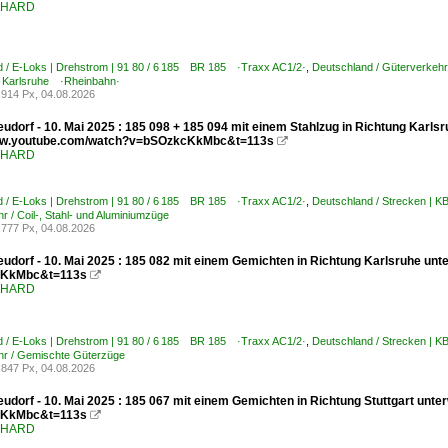
ENHARD
d / E-Loks | Drehstrom | 91 80 / 6 185 BR 185 ·Traxx AC1/2·
,
Deutschland / Güterverkehr
 Karlsruhe ·Rheinbahn·
914 Px, 04.08.2026
udorf - 10. Mai 2025 : 185 098 + 185 094 mit einem Stahlzug in Richtung Karlsr
www.youtube.com/watch?v=bSOzkcKkMbc&t=113s

ENHARD
d / E-Loks | Drehstrom | 91 80 / 6 185 BR 185 ·Traxx AC1/2·
,
Deutschland / Strecken | 
r / Coil-, Stahl- und Aluminiumzüge
777 Px, 04.08.2026
udorf - 10. Mai 2025 : 185 082 mit einem Gemichten in Richtung Karlsruhe unt
KkMbc&t=113s

ENHARD
d / E-Loks | Drehstrom | 91 80 / 6 185 BR 185 ·Traxx AC1/2·
,
Deutschland / Strecken | 
hr / Gemischte Güterzüge
847 Px, 04.08.2026
udorf - 10. Mai 2025 : 185 067 mit einem Gemichten in Richtung Stuttgart unt
KkMbc&t=113s

ENHARD