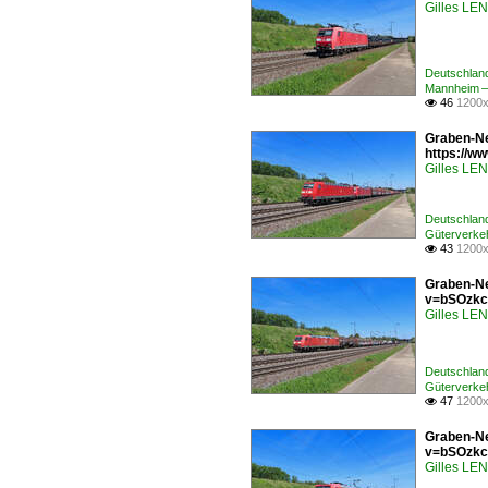
Gilles L
Deutschlan
Mannheim –
46
1200x

Graben-Ne
https://
Gilles L
Deutschlan
Güterverkeh
43
1200x

Graben-Ne
v=bSOzkc
Gilles L
Deutschlan
Güterverke
47
1200x

Graben-Ne
v=bSOzkc
Gilles L