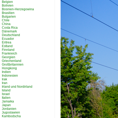
Belgien
Bolivien
Bosnien-Herzegowina
Brasilien
Bulgarien
Chile
China
Costa Rica
Dänemark
Deutschland
Ecuador
Eritrea
Estland
Finnland
Frankreich
Georgien
Griechenland
Großbritannien
Hongkong
Indien
Indonesien
Irak
Iran
Irland und Nordirland
Island
Israel
Italien
Jamaika
Japan
Jordanien
Jugoslawien
Kambodscha