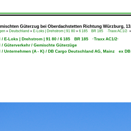
mischten Güterzug bei Oberdachstetten Richtung Würzburg, 13
ügen
»
Deutschland
»
E-Loks | Drehstrom | 91 80
»
6 185 BR 185 ·Traxx AC1/2·
 / E-Loks | Drehstrom | 91 80 / 6 185 BR 185 ·Traxx AC1/2·
 / Güterverkehr / Gemischte Güterzüge
 / Unternehmen (A - K) / DB Cargo Deutschland AG, Mainz ex DB