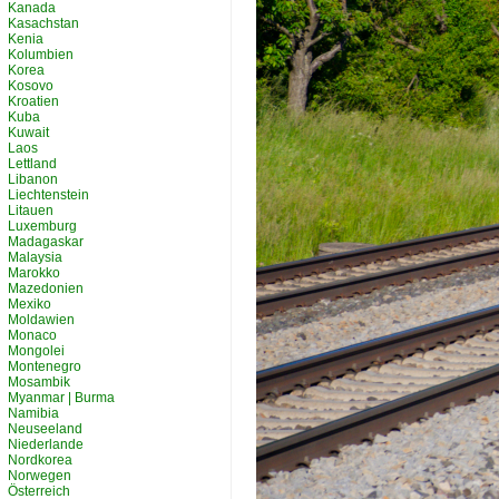
Kanada
Kasachstan
Kenia
Kolumbien
Korea
Kosovo
Kroatien
Kuba
Kuwait
Laos
Lettland
Libanon
Liechtenstein
Litauen
Luxemburg
Madagaskar
Malaysia
Marokko
Mazedonien
Mexiko
Moldawien
Monaco
Mongolei
Montenegro
Mosambik
Myanmar | Burma
Namibia
Neuseeland
Niederlande
Nordkorea
Norwegen
Österreich