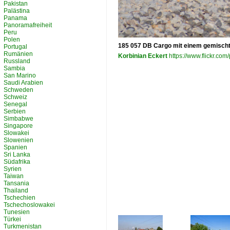
Pakistan
Palästina
Panama
Panoramafreiheit
Peru
Polen
185 057 DB Cargo mit einem gemischt
Portugal
Rumänien
Korbinian Eckert
https://www.flickr.c
Russland
Sambia
San Marino
Saudi Arabien
Schweden
Schweiz
Senegal
Serbien
Simbabwe
Singapore
Slowakei
Slowenien
Spanien
Sri Lanka
Südafrika
Syrien
Taiwan
Tansania
Thailand
Tschechien
Tschechoslowakei
Tunesien
Türkei
Turkmenistan