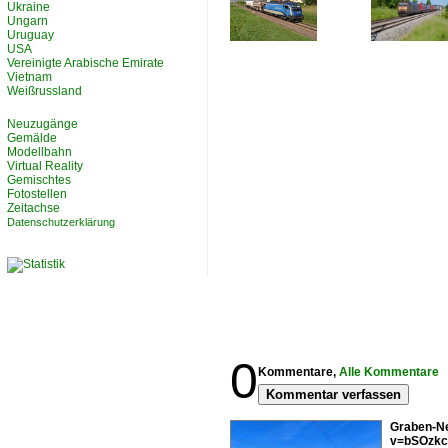
Ukraine
Ungarn
Uruguay
USA
Vereinigte Arabische Emirate
Vietnam
Weißrussland
Neuzugänge
Gemälde
Modellbahn
Virtual Reality
Gemischtes
Fotostellen
Zeitachse
Datenschutzerklärung
0
Kommentare,
Alle Kommentare
Kommentar verfassen
Graben-Ne
v=bSOzkc