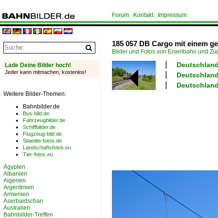
Forum
Kontakt
Impressum
185 057 DB Cargo mit einem ge
Bilder und Fotos von Eisenbahn und Z
Deutschland
Lade Deine Bilder hoch!
Jeder kann mitmachen, kostenlos!
Deutschland
Deutschland
Weitere Bilder-Themen:
Bahnbilder.de
Bus-bild.de
Fahrzeugbilder.de
Schiffbilder.de
Flugzeug-bild.de
Staedte-fotos.de
Landschaftsfotos.eu
Tier-fotos.eu
Ägypten
Albanien
Algerien
Argentinien
Armenien
Aserbaidschan
Australien
Bahnbilder-Treffen