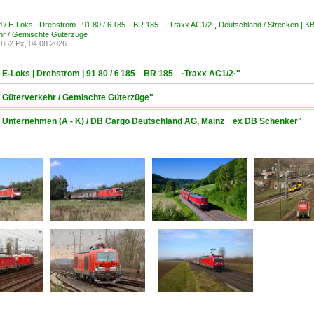
d / E-Loks | Drehstrom | 91 80 / 6 185 BR 185 ·Traxx AC1/2·
,
Deutschland / Strecken | 
hr / Gemischte Güterzüge
862 Px, 04.08.2026
/ E-Loks | Drehstrom | 91 80 / 6 185 BR 185 ·Traxx AC1/2·"
/ Güterverkehr / Gemischte Güterzüge"
 / Unternehmen (A - K) / DB Cargo Deutschland AG, Mainz ex DB Schenker"