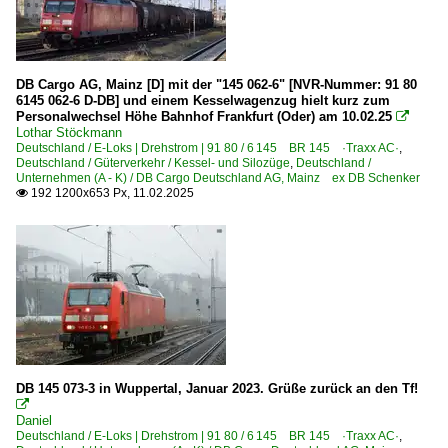
DB Cargo AG, Mainz [D] mit der "145 062-6" [NVR-Nummer: 91 80
6145 062-6 D-DB] und einem Kesselwagenzug hielt kurz zum
Personalwechsel Höhe Bahnhof Frankfurt (Oder) am 10.02.25

Lothar Stöckmann
Deutschland / E-Loks | Drehstrom | 91 80 / 6 145 BR 145 ·Traxx AC·
,
Deutschland / Güterverkehr / Kessel- und Silozüge
,
Deutschland /
Unternehmen (A - K) / DB Cargo Deutschland AG, Mainz ex DB Schenker
192 1200x653 Px, 11.02.2025

DB 145 073-3 in Wuppertal, Januar 2023. Grüße zurück an den Tf!

Daniel
Deutschland / E-Loks | Drehstrom | 91 80 / 6 145 BR 145 ·Traxx AC·
,