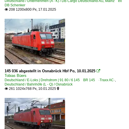
Deutschland / Unternehmen (A - K) / DB Cargo Deutschland AG, Mainz ex
DB Schenker
208 1200x800 Px, 17.01.2025

145 036 abgestellt in Osnabrück Hbf Po, 10.01.2025

Tobias Büers
Deutschland / E-Loks | Drehstrom | 91 80 / 6 145 BR 145 ·Traxx AC·
,
Deutschland / Bahnhöfe (L - Q) / Osnabrück
261 1024x768 Px, 10.01.2025

