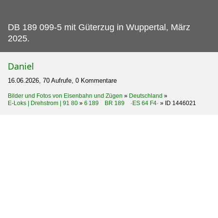
DB 189 099-5 mit Güterzug in Wuppertal, März
2025.
Daniel
16.06.2026, 70 Aufrufe, 0 Kommentare
Bilder und Fotos von Eisenbahn und Zügen
»
Deutschland
»
E-Loks | Drehstrom | 91 80
»
6 189 BR 189 ·ES 64 F4·
»
ID 1446021