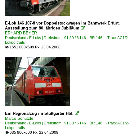
E-Lok 146 107-8 vor Doppelstockwagen im Bahnwerk Erfurt,
Ausstellung zum 80 jährigen Jubiläum

ERHARD BEYER
Deutschland / E-Loks | Drehstrom | 91 80 / 6 146 BR 146 ·Traxx AC1/2·
Lokportraits
1551 800x599 Px, 23.04.2008

Ein Regionalzug im Stuttgarter Hbf.

Marco Schützle
Deutschland / E-Loks | Drehstrom | 91 80 / 6 146 BR 146 ·Traxx AC1/2·
Lokportraits
635 800x600 Px, 22.04.2008
