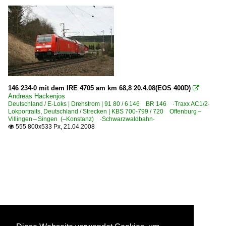
146 234-0 mit dem IRE 4705 am km 68,8 20.4.08(EOS 400D)

Andreas Hackenjos
Deutschland / E-Loks | Drehstrom | 91 80 / 6 146 BR 146 ·Traxx AC1/2·
Lokportraits
,
Deutschland / Strecken | KBS 700-799 / 720 Offenburg –
Villingen – Singen (–Konstanz) ·Schwarzwaldbahn·
555 800x533 Px, 21.04.2008
