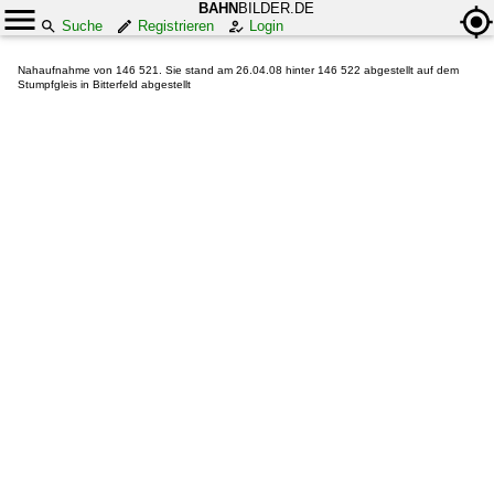
BAHN
BILDER.DE
Suche
Registrieren
Login
Nahaufnahme von 146 521. Sie stand am 26.04.08 hinter 146 522 abgestellt auf dem
Stumpfgleis in Bitterfeld abgestellt