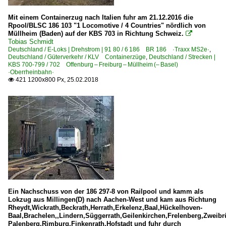
Mit einem Containerzug nach Italien fuhr am 21.12.2016 die
Rpool/BLSC 186 103 "1 Locomotive / 4 Countries" nördlich von
Müllheim (Baden) auf der KBS 703 in Richtung Schweiz.

Tobias Schmidt
Deutschland / E-Loks | Drehstrom | 91 80 / 6 186 BR 186 ·Traxx MS2e·
,
Deutschland / Güterverkehr / KLV Containerzüge
,
Deutschland / Strecken |
KBS 700-799 / 702 Offenburg – Freiburg – Müllheim (– Basel)
·Oberrheinbahn·
421 1200x800 Px, 25.02.2018

Ein Nachschuss von der 186 297-8 von Railpool und kamm als
Lokzug aus Millingen(D) nach Aachen-West und kam aus Richtung
Rheydt,Wickrath,Beckrath,Herrath,Erkelenz,Baal,Hückelhoven-
Baal,Brachelen,,Lindern,Süggerrath,Geilenkirchen,Frelenberg,Zweib
Palenberg,Rimburg,Finkenrath,Hofstadt und fuhr durch