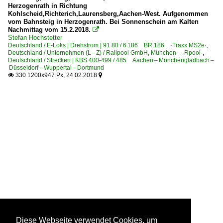
Herzogenrath in Richtung
Kohlscheid,Richterich,Laurensberg,Aachen-West. Aufgenommen
vom Bahnsteig in Herzogenrath. Bei Sonnenschein am Kalten
Nachmittag vom 15.2.2018.

Stefan Hochstetter
Deutschland / E-Loks | Drehstrom | 91 80 / 6 186 BR 186 ·Traxx MS2e·
,
Deutschland / Unternehmen (L - Z) / Railpool GmbH, München ·Rpool·
,
Deutschland / Strecken | KBS 400-499 / 485 Aachen – Mönchengladbach –
Düsseldorf – Wuppertal – Dortmund
330 1200x947 Px, 24.02.2018


Diese Webseite verwendet Cookies, um