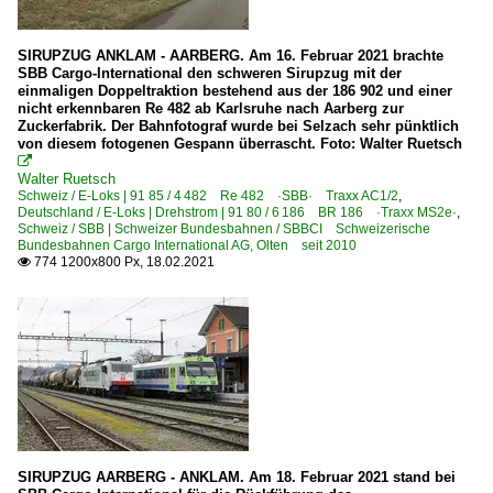
SIRUPZUG ANKLAM - AARBERG. Am 16. Februar 2021 brachte
SBB Cargo-International den schweren Sirupzug mit der
einmaligen Doppeltraktion bestehend aus der 186 902 und einer
nicht erkennbaren Re 482 ab Karlsruhe nach Aarberg zur
Zuckerfabrik. Der Bahnfotograf wurde bei Selzach sehr pünktlich
von diesem fotogenen Gespann überrascht. Foto: Walter Ruetsch

Walter Ruetsch
Schweiz / E-Loks | 91 85 / 4 482 Re 482 ·SBB· Traxx AC1/2
,
Deutschland / E-Loks | Drehstrom | 91 80 / 6 186 BR 186 ·Traxx MS2e·
,
Schweiz / SBB | Schweizer Bundesbahnen / SBBCI Schweizerische
Bundesbahnen Cargo International AG, Olten seit 2010
774 1200x800 Px, 18.02.2021

SIRUPZUG AARBERG - ANKLAM. Am 18. Februar 2021 stand bei