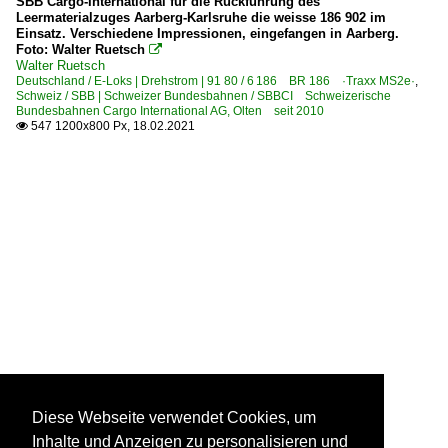
SBB Cargo-International für die Rückführung des
Leermaterialzuges Aarberg-Karlsruhe die weisse 186 902 im
Einsatz. Verschiedene Impressionen, eingefangen in Aarberg.
Foto: Walter Ruetsch

Walter Ruetsch
Deutschland / E-Loks | Drehstrom | 91 80 / 6 186 BR 186 ·Traxx MS2e·
,
Schweiz / SBB | Schweizer Bundesbahnen / SBBCI Schweizerische
Bundesbahnen Cargo International AG, Olten seit 2010
547 1200x800 Px, 18.02.2021

Diese Webseite verwendet Cookies, um
Inhalte und Anzeigen zu personalisieren und