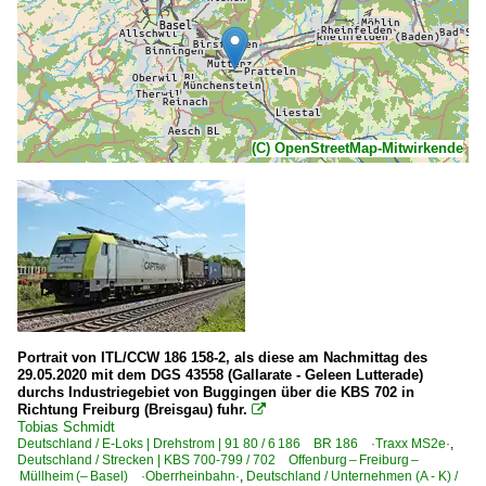
(C) OpenStreetMap-Mitwirkende
Portrait von ITL/CCW 186 158-2, als diese am Nachmittag des
29.05.2020 mit dem DGS 43558 (Gallarate - Geleen Lutterade)
durchs Industriegebiet von Buggingen über die KBS 702 in
Richtung Freiburg (Breisgau) fuhr.

Tobias Schmidt
Deutschland / E-Loks | Drehstrom | 91 80 / 6 186 BR 186 ·Traxx MS2e·
,
Deutschland / Strecken | KBS 700-799 / 702 Offenburg – Freiburg –
Müllheim (– Basel) ·Oberrheinbahn·
,
Deutschland / Unternehmen (A - K) /