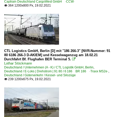
Captrain Deutschland CargoWest GmbH ·CCW·
364 1200x800 Px, 19.02.2021

CTL Logistics GmbH, Berlin [D] mit "186 266-3" [NVR-Nummer: 91
80 6186 266-3 D-AKIEM] und Kesselwagenzug am 18.02.21
Durchfahrt Bf. Flughafen BER Terminal 5.

Lothar Stöckmann
Deutschland / Unternehmen (A - K) / CTL Logistik GmbH, Berlin
,
Deutschland / E-Loks | Drehstrom | 91 80 / 6 186 BR 186 ·Traxx MS2e·
,
Deutschland / Güterverkehr / Kessel- und Silozüge
239 1200x675 Px, 19.02.2021
