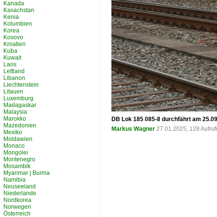
Kanada
Kasachstan
Kenia
Kolumbien
Korea
Kosovo
Kroatien
Kuba
Kuwait
Laos
Lettland
Libanon
Liechtenstein
Litauen
Luxemburg
Madagaskar
Malaysia
Marokko
DB Lok 185 085-8 durchfährt am 25.09
Mazedonien
Markus Wagner
27.01.2025, 128 Aufru
Mexiko
Moldawien
Monaco
Mongolei
Montenegro
Mosambik
Myanmar | Burma
Namibia
Neuseeland
Niederlande
Nordkorea
Norwegen
Österreich