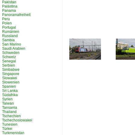
Pakistan
Palästina
Panama
Panoramafreiheit
Peru
Polen
Portugal
Rumänien
Russland
Sambia
San Marino
Saudi Arabien
Schweden
Schweiz
Senegal
Serbien
Simbabwe
Singapore
Slowakei
Slowenien
Spanien
Sri Lanka
Südafrika
Syrien
Taiwan
Tansania
Thailand
Tschechien
Tschechoslowakei
Tunesien
Türkei
Turkmenistan