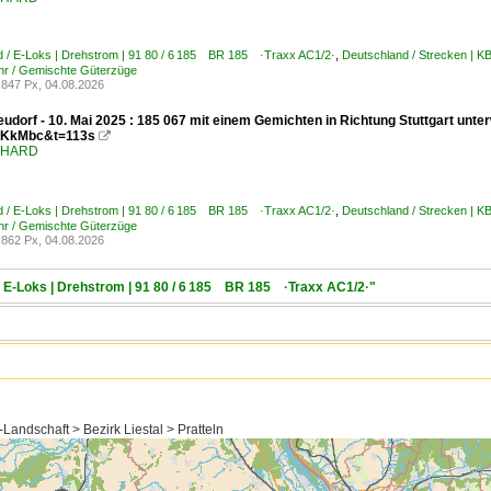
d / E-Loks | Drehstrom | 91 80 / 6 185 BR 185 ·Traxx AC1/2·
,
Deutschland / Strecken | 
hr / Gemischte Güterzüge
847 Px, 04.08.2026
udorf - 10. Mai 2025 : 185 067 mit einem Gemichten in Richtung Stuttgart unt
KkMbc&t=113s

ENHARD
d / E-Loks | Drehstrom | 91 80 / 6 185 BR 185 ·Traxx AC1/2·
,
Deutschland / Strecken | 
hr / Gemischte Güterzüge
862 Px, 04.08.2026
/ E-Loks | Drehstrom | 91 80 / 6 185 BR 185 ·Traxx AC1/2·"
Landschaft > Bezirk Liestal > Pratteln