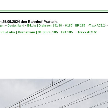
 25.09.2024 den Bahnhof Pratteln.
ügen
»
Deutschland
»
E-Loks | Drehstrom | 91 80
»
6 185 BR 185 ·Traxx AC1/2·
 / E-Loks | Drehstrom | 91 80 / 6 185 BR 185 ·Traxx AC1/2·