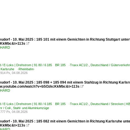
udorf - 10. Mai 2025 : 185 101 mit einem Gemichten in Richtung Stuttgart unt
KkMbc&t=113s

ENHARD
d / E-Loks | Drehstrom | 91 80 / 6 185 BR 185 ·Traxx AC1/2·
,
Deutschland / Güterverkehr
 Karlsruhe ·Rheinbahn·
914 Px, 04.08.2026
udorf - 10. Mai 2025 : 185 098 + 185 094 mit einem Stahlzug in Richtung Karlsr
www.youtube.com/watch?v=bSOzkcKkMbc&t=113s

ENHARD
d / E-Loks | Drehstrom | 91 80 / 6 185 BR 185 ·Traxx AC1/2·
,
Deutschland / Strecken | 
r / Coil-, Stahl- und Aluminiumzüge
777 Px, 04.08.2026
udorf - 10. Mai 2025 : 185 082 mit einem Gemichten in Richtung Karlsruhe unt
KkMbc&t=113s

ENHARD