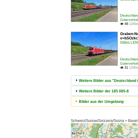
Deutschlan
Güterverke
48
1200x

Graben-Ne
v=bSOzkc
Gilles L
Deutschlan
Güterverke
31
1200x

Weitere Bilder aus "Deutschland 
Weitere Bilder der 185 085-8
Bilder aus der Umgebung
Schweiz/Suisse/Svizzera/Svizra > Basel-