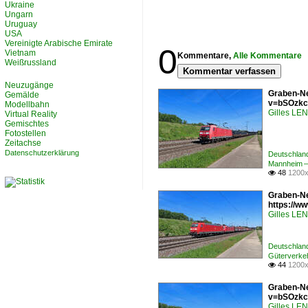
Ukraine
Ungarn
Uruguay
USA
Vereinigte Arabische Emirate
0
Vietnam
Kommentare,
Alle Kommentare
Weißrussland
Kommentar verfassen
Neuzugänge
Graben-Ne
Gemälde
v=bSOzkc
Modellbahn
Gilles L
Virtual Reality
Gemischtes
Fotostellen
Zeitachse
Datenschutzerklärung
Deutschlan
Mannheim –
48
1200x

Graben-Ne
https://
Gilles L
Deutschlan
Güterverkeh
44
1200x

Graben-Ne
v=bSOzkc
Gilles L