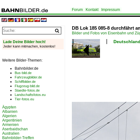
Forum
Kontakt
Impressum
DB Lok 185 085-8 durchfährt am
Bilder und Fotos von Eisenbahn und Z
Deutschland
Lade Deine Bilder hoch!
Jeder kann mitmachen, kostenlos!
Weitere Bilder-Themen:
Bahnbilder.de
Bus-bild.de
Fahrzeugbilder.de
Schiffbilder.de
Flugzeug-bild.de
Staedte-fotos.de
Landschaftsfotos.eu
Tier-fotos.eu
Ägypten
Albanien
Algerien
Argentinien
Armenien
Aserbaidschan
Australien
Bahnbilder-Treffen