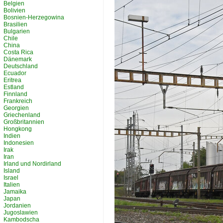
Belgien
Bolivien
Bosnien-Herzegowina
Brasilien
Bulgarien
Chile
China
Costa Rica
Dänemark
Deutschland
Ecuador
Eritrea
Estland
Finnland
Frankreich
Georgien
Griechenland
Großbritannien
Hongkong
Indien
Indonesien
Irak
Iran
Irland und Nordirland
Island
Israel
Italien
Jamaika
Japan
Jordanien
Jugoslawien
Kambodscha