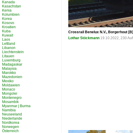
Kanada
Kasachstan
Kenia
Kolumbien
Korea
Kosovo
Kroatien
Kuba
Crossrail Benelux N.V., Borgerhout 
Kuwait
Lothar Stöckmann
19.10.2022, 230 Au
Laos
Lettland
Libanon
Liechtenstein
Litauen
Luxemburg
Madagaskar
Malaysia
Marokko
Mazedonien
Mexiko
Moldawien
Monaco
Mongolei
Montenegro
Mosambik
Myanmar | Burma
Namibia
Neuseeland
Niederlande
Nordkorea
Norwegen
Österreich