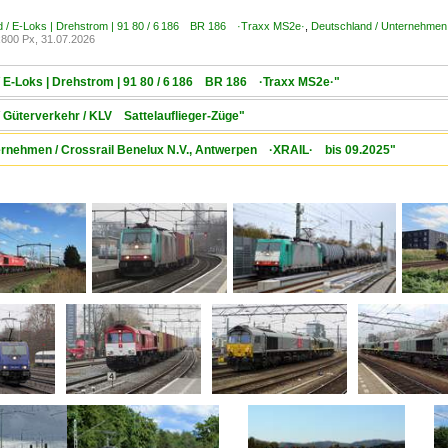
d / E-Loks | Drehstrom | 91 80 / 6 186 BR 186 ·Traxx MS2e·
,
Deutschland / Unternehmen
800 Px, 31.07.2026
/ E-Loks | Drehstrom | 91 80 / 6 186 BR 186 ·Traxx MS2e·"
/ Güterverkehr / KLV Sattelauflieger-Züge"
nternehmen / Crossrail Benelux N.V., Antwerpen ·XRAIL· bis 09.2025"