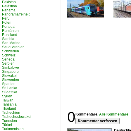
Pakistan
Palästina
Panama
Panoramafreiheit
Peru
Polen
Portugal
Rumänien
Russland
Sambia
San Marino
Saudi Arabien
Schweden
Schweiz
Senegal
Serbien
Simbabwe
Singapore
Slowakei
Slowenien
Spanien
Sri Lanka
Südafrika
Syrien
Taiwan
Tansania
Thailand
0
Tschechien
Kommentare,
Alle Kommentare
Tschechoslowakei
Tunesien
Kommentar verfassen
Türkei
Turkmenistan
Deutschla