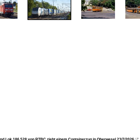
nd Lok 186 528 von RTBC zieht einem Containerzug in Oberwesel 23/7/2026
