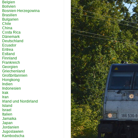
Belgien
Bolivien
Bosnien-Herzegowina
Brasilien
Bulgarien
Chile
China
Costa Rica
Dänemark
Deutschland
Ecuador
Eritrea
Estland
Finnland
Frankreich
Georgien
Griechenland
Großbritannien
Hongkong
Indien
Indonesien
Irak
Iran
Irland und Nordirland
Island
Israel
Italien
Jamaika
Japan
Jordanien
Jugoslawien
Kambodscha