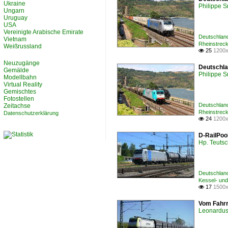
Ukraine
Philippe 
Ungarn
Uruguay
USA
Vereinigte Arabische Emirate
Deutschlan
Vietnam
Rheinstrec
Weißrussland
25
1200x

Neuzugänge
Deutschla
Gemälde
Philippe 
Modellbahn
Virtual Reality
Gemischtes
Fotostellen
Deutschlan
Zeitachse
Rheinstrec
Datenschutzerklärung
24
1200x

D-RailPool
Hp. Teuts
Deutschlan
Kessel- und
17
1500x

Vom Fahrr
Leonardus 