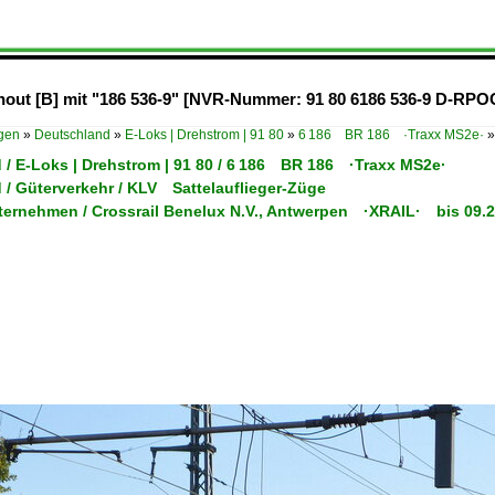
rhout [B] mit "186 536-9" [NVR-Nummer: 91 80 6186 536-9 D-RP
ügen
»
Deutschland
»
E-Loks | Drehstrom | 91 80
»
6 186 BR 186 ·Traxx MS2e·
 / E-Loks | Drehstrom | 91 80 / 6 186 BR 186 ·Traxx MS2e·
 / Güterverkehr / KLV Sattelauflieger-Züge
nternehmen / Crossrail Benelux N.V., Antwerpen ·XRAIL· bis 09.