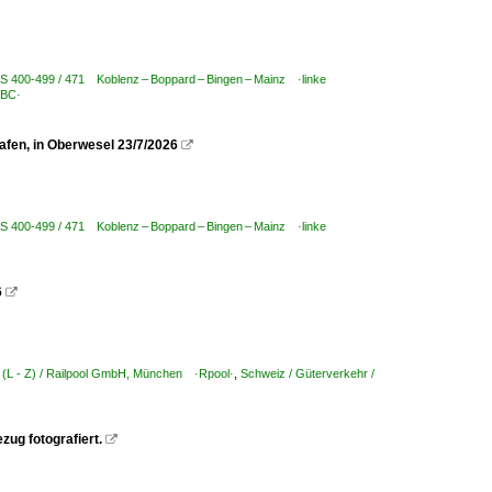
BS 400-499 / 471 Koblenz – Boppard – Bingen – Mainz ·linke
TBC·
fen, in Oberwesel 23/7/2026

BS 400-499 / 471 Koblenz – Boppard – Bingen – Mainz ·linke
6

 (L - Z) / Railpool GmbH, München ·Rpool·
,
Schweiz / Güterverkehr /
zug fotografiert.
