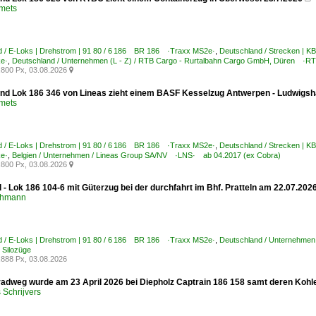
Smets
d / E-Loks | Drehstrom | 91 80 / 6 186 BR 186 ·Traxx MS2e·
,
Deutschland / Strecken | K
ke·
,
Deutschland / Unternehmen (L - Z) / RTB Cargo - Rurtalbahn Cargo GmbH, Düren ·R
800 Px, 03.08.2026

nd Lok 186 346 von Lineas zieht einem BASF Kesselzug Antwerpen - Ludwigsha
Smets
d / E-Loks | Drehstrom | 91 80 / 6 186 BR 186 ·Traxx MS2e·
,
Deutschland / Strecken | K
ke·
,
Belgien / Unternehmen / Lineas Group SA/NV ·LNS· ab 04.2017 (ex Cobra)
800 Px, 03.08.2026

 - Lok 186 104-6 mit Güterzug bei der durchfahrt im Bhf. Pratteln am 22.07.202
chmann
d / E-Loks | Drehstrom | 91 80 / 6 186 BR 186 ·Traxx MS2e·
,
Deutschland / Unternehmen
 Silozüge
888 Px, 03.08.2026
adweg wurde am 23 April 2026 bei Diepholz Captrain 186 158 samt deren Kohle
Schrijvers