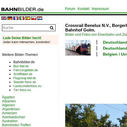
Forum
Kontakt
Impressum
Crossrail Benelux N.V., Borge
Bahnhof Golm.
Bilder und Fotos von Eisenbahn und Z
Lade Deine Bilder hoch!
Deutschland
Jeder kann mitmachen, kostenlos!
Deutschland
Belgien / U
Weitere Bilder-Themen:
Bahnbilder.de
Bus-bild.de
Fahrzeugbilder.de
Schiffbilder.de
Flugzeug-bild.de
Staedte-fotos.de
Landschaftsfotos.eu
Tier-fotos.eu
Ägypten
Albanien
Algerien
Argentinien
Armenien
Aserbaidschan
Australien
Bahnbilder-Treffen