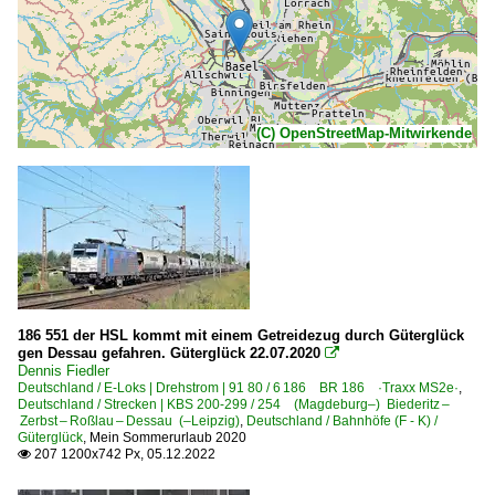
(C) OpenStreetMap-Mitwirkende
186 551 der HSL kommt mit einem Getreidezug durch Güterglück
gen Dessau gefahren. Güterglück 22.07.2020

Dennis Fiedler
Deutschland / E-Loks | Drehstrom | 91 80 / 6 186 BR 186 ·Traxx MS2e·
,
Deutschland / Strecken | KBS 200-299 / 254 (Magdeburg–) Biederitz –
Zerbst – Roßlau – Dessau (–Leipzig)
,
Deutschland / Bahnhöfe (F - K) /
Güterglück
,
Mein Sommerurlaub 2020
207 1200x742 Px, 05.12.2022
