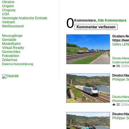
Ukraine
Ungarn
Uruguay
USA
0
Vereinigte Arabische Emirate
Kommentare,
Alle Kommentare
Vietnam
Weißrussland
Kommentar verfassen
Neuzugänge
Graben-Ne
Gemälde
https://
Modellbahn
Gilles L
Virtual Reality
Gemischtes
Fotostellen
Deutschlan
Zeitachse
Güterverke
Datenschutzerklärung
59
1200x

Deutschla
Philippe 
Deutschlan
Rheinstrec
32
1200x

Deutschla
Philippe 