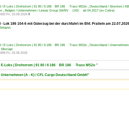
d / E-Loks | Drehstrom | 91 80 / 6 186 BR 186 ·Traxx MS2e·
,
Deutschland / Strecken | K
ke·
,
Belgien / Unternehmen / Lineas Group SA/NV ·LNS· ab 04.2017 (ex Cobra)
800 Px, 03.08.2026

 - Lok 186 104-6 mit Güterzug bei der durchfahrt im Bhf. Pratteln am 22.07.202
chmann
d / E-Loks | Drehstrom | 91 80 / 6 186 BR 186 ·Traxx MS2e·
,
Deutschland / Unternehmen
 Silozüge
888 Px, 03.08.2026
/ E-Loks | Drehstrom | 91 80 / 6 186 BR 186 ·Traxx MS2e·"
 / Unternehmen (A - K) / CFL Cargo Deutschland GmbH"