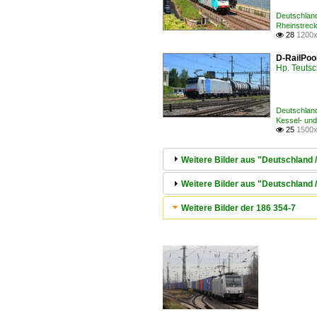
Deutschlan
Rheinstrec
28
1200x

D-RailPool
Hp. Teuts
Deutschlan
Kessel- und
25
1500x

Weitere Bilder aus "Deutschland 
Weitere Bilder aus "Deutschland
Weitere Bilder der 186 354-7