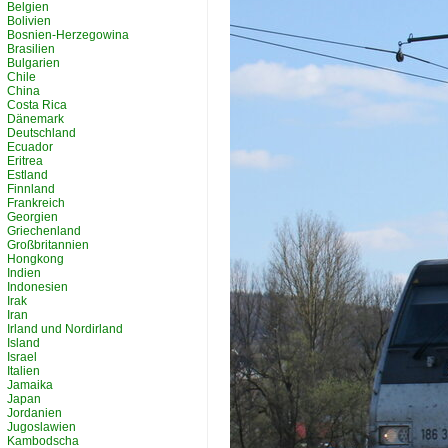
Belgien
Bolivien
Bosnien-Herzegowina
Brasilien
Bulgarien
Chile
China
Costa Rica
Dänemark
Deutschland
Ecuador
Eritrea
Estland
Finnland
Frankreich
Georgien
Griechenland
Großbritannien
Hongkong
Indien
Indonesien
Irak
Iran
Irland und Nordirland
Island
Israel
Italien
Jamaika
Japan
Jordanien
Jugoslawien
Kambodscha