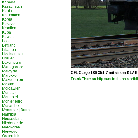
Kanada
Kasachstan
Kenia
Kolumbien
Korea
Kosovo
Kroatien
Kuba
Kuwait
Laos
Lettland
Libanon
Liechtenstein
Litauen
Luxemburg
Madagaskar
Malaysia
CFL Cargo 186 354-7 mit einem KLV R
Marokko
Frank Thomas
http://unstrutbahn.startbi
Mazedonien
Mexiko
Moldawien
Monaco
Mongolei
Montenegro
Mosambik
Myanmar | Burma
Namibia
Neuseeland
Niederlande
Nordkorea
Norwegen
Österreich