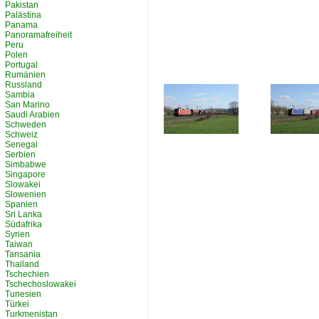
Pakistan
Palästina
Panama
Panoramafreiheit
Peru
Polen
Portugal
Rumänien
Russland
Sambia
San Marino
Saudi Arabien
Schweden
Schweiz
Senegal
Serbien
Simbabwe
Singapore
Slowakei
Slowenien
Spanien
Sri Lanka
Südafrika
Syrien
Taiwan
Tansania
Thailand
Tschechien
Tschechoslowakei
Tunesien
Türkei
Turkmenistan