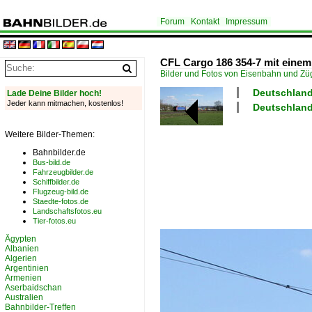
Forum
Kontakt
Impressum
CFL Cargo 186 354-7 mit einem
Bilder und Fotos von Eisenbahn und Z
Deutschland
Lade Deine Bilder hoch!
Jeder kann mitmachen, kostenlos!
Deutschland
Weitere Bilder-Themen:
Bahnbilder.de
Bus-bild.de
Fahrzeugbilder.de
Schiffbilder.de
Flugzeug-bild.de
Staedte-fotos.de
Landschaftsfotos.eu
Tier-fotos.eu
Ägypten
Albanien
Algerien
Argentinien
Armenien
Aserbaidschan
Australien
Bahnbilder-Treffen