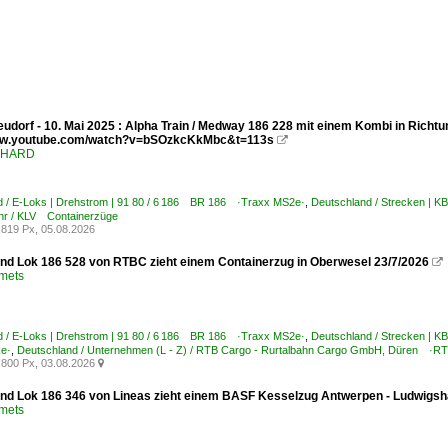
udorf - 10. Mai 2025 : Alpha Train / Medway 186 228 mit einem Kombi in Richtu
www.youtube.com/watch?v=bSOzkcKkMbc&t=113s

ENHARD
d / E-Loks | Drehstrom | 91 80 / 6 186 BR 186 ·Traxx MS2e·
,
Deutschland / Strecken | 
hr / KLV Containerzüge
819 Px, 05.08.2026
nd Lok 186 528 von RTBC zieht einem Containerzug in Oberwesel 23/7/2026

Smets
d / E-Loks | Drehstrom | 91 80 / 6 186 BR 186 ·Traxx MS2e·
,
Deutschland / Strecken | K
ke·
,
Deutschland / Unternehmen (L - Z) / RTB Cargo - Rurtalbahn Cargo GmbH, Düren ·R
800 Px, 03.08.2026

nd Lok 186 346 von Lineas zieht einem BASF Kesselzug Antwerpen - Ludwigsha
Smets