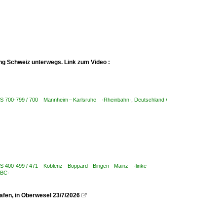
ng Schweiz unterwegs. Link zum Video :
KBS 700-799 / 700 Mannheim – Karlsruhe ·Rheinbahn·
,
Deutschland /
BS 400-499 / 471 Koblenz – Boppard – Bingen – Mainz ·linke
TBC·
fen, in Oberwesel 23/7/2026
