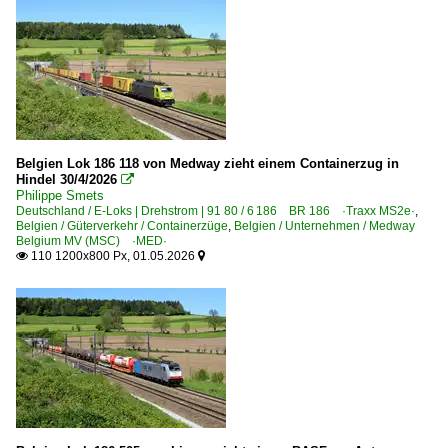
Belgien Lok 186 118 von Medway zieht einem Containerzug in
Hindel 30/4/2026

Philippe Smets
Deutschland / E-Loks | Drehstrom | 91 80 / 6 186 BR 186 ·Traxx MS2e·
,
Belgien / Güterverkehr / Containerzüge
,
Belgien / Unternehmen / Medway
Belgium MV (MSC) ·MED·
110 1200x800 Px, 01.05.2026

