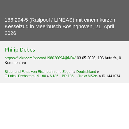
186 294-5 (Railpool / LINEAS) mit einem kurzen
Kesselzug in Meerbusch Bösinghoven, 21.
April
2026
Philip Debes
https://flickr.com/photos/198020694@N04/
03.05.2026, 106 Aufrufe, 0
Kommentare
Bilder und Fotos von Eisenbahn und Zügen
»
Deutschland
»
E-Loks | Drehstrom | 91 80
»
6 186 BR 186 ·Traxx MS2e·
»
ID 1441074