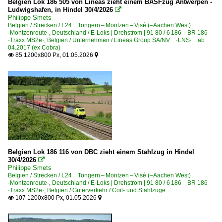
Belgien Lok 186 505 von Lineas zieht einem BASFzug Antwerpen -
Ludwigshafen, in Hindel 30/4/2026

Philippe Smets
Belgien / Strecken / L24 Tongern – Montzen – Visé (–Aachen West)
·Montzenroute·
,
Deutschland / E-Loks | Drehstrom | 91 80 / 6 186 BR 186
·Traxx MS2e·
,
Belgien / Unternehmen / Lineas Group SA/NV ·LNS· ab
04.2017 (ex Cobra)
85 1200x800 Px, 01.05.2026


Belgien Lok 186 116 von DBC zieht einem Stahlzug in Hindel
30/4/2026

Philippe Smets
Belgien / Strecken / L24 Tongern – Montzen – Visé (–Aachen West)
·Montzenroute·
,
Deutschland / E-Loks | Drehstrom | 91 80 / 6 186 BR 186
·Traxx MS2e·
,
Belgien / Güterverkehr / Coil- und Stahlzüge
107 1200x800 Px, 01.05.2026

