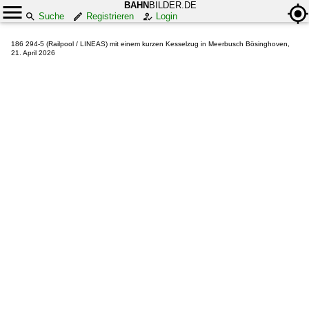
BAHN
BILDER.DE
Suche
Registrieren
Login
186 294-5 (Railpool / LINEAS) mit einem kurzen Kesselzug in Meerbusch Bösinghoven,
21. April 2026