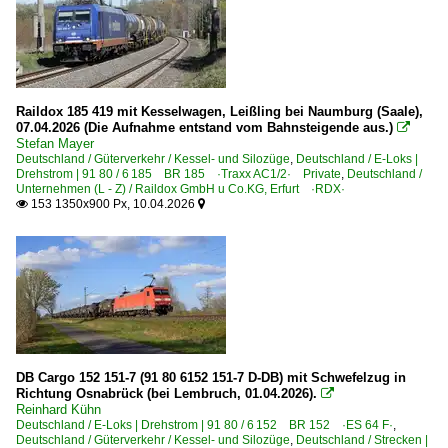
Raildox 185 419 mit Kesselwagen, Leißling bei Naumburg (Saale),
07.04.2026 (Die Aufnahme entstand vom Bahnsteigende aus.)

Stefan Mayer
Deutschland / Güterverkehr / Kessel- und Silozüge
,
Deutschland / E-Loks |
Drehstrom | 91 80 / 6 185 BR 185 ·Traxx AC1/2· Private
,
Deutschland /
Unternehmen (L - Z) / Raildox GmbH u Co.KG, Erfurt ·RDX·
153 1350x900 Px, 10.04.2026


DB Cargo 152 151-7 (91 80 6152 151-7 D-DB) mit Schwefelzug in
Richtung Osnabrück (bei Lembruch, 01.04.2026).

Reinhard Kühn
Deutschland / E-Loks | Drehstrom | 91 80 / 6 152 BR 152 ·ES 64 F·
,
Deutschland / Güterverkehr / Kessel- und Silozüge
,
Deutschland / Strecken |