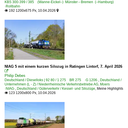
KBS 300-399 / 385 (Wanne-Eickel–) Münster – Bremen (–Hamburg)
·Rollbahn·
192 1200x675 Px, 10.04.2026


NIAG 5 mit einem kurzen Silozug in Ratingen Lintorf, 7. April 2026

Philip Debes
Deutschland / Dieselloks | 92 80 / 1 275 BR 275 ·G 1206·
,
Deutschland /
Unternehmen (L - Z) / Niederrheinische Verkehrsbetriebe AG, Moers
·NIAG·
,
Deutschland / Güterverkehr / Kessel- und Silozüge
,
Meine Highlights
123 1200x800 Px, 10.04.2026
