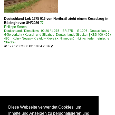
Deutschland Lok 1275 016 von Northrail zieht einem Kesselzug in
Bösinghoven 8/4/2026

Philippe Smets
Deutschland / Dieselloks | 92 80 / 1 275 BR 275 ·G 1206·
,
Deutschland /
Güterverkehr / Kessel- und Silozüge
,
Deutschland / Strecken | KBS 400-499 /
495 Köln – Neuss – Krefeld – Kleve (⨯ Nijmegen) ·Linksniederrheinische
Strecke·
127 1200x800 Px, 10.04.2026


Diese Webseite verwendet Cookies, um
Inhalte und Anzeigen zu personalisieren und