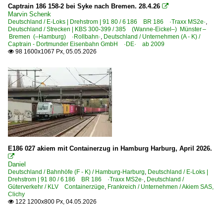
Captrain 186 158-2 bei Syke nach Bremen. 28.4.26

Marvin Schenk
Deutschland / E-Loks | Drehstrom | 91 80 / 6 186 BR 186 ·Traxx MS2e·
,
Deutschland / Strecken | KBS 300-399 / 385 (Wanne-Eickel–) Münster –
Bremen (–Hamburg) ·Rollbahn·
,
Deutschland / Unternehmen (A - K) /
Captrain - Dortmunder Eisenbahn GmbH ·DE· ab 2009
98 1600x1067 Px, 05.05.2026

E186 027 akiem mit Containerzug in Hamburg Harburg, April 2026.

Daniel
Deutschland / Bahnhöfe (F - K) / Hamburg-Harburg
,
Deutschland / E-Loks |
Drehstrom | 91 80 / 6 186 BR 186 ·Traxx MS2e·
,
Deutschland /
Güterverkehr / KLV Containerzüge
,
Frankreich / Unternehmen / Akiem SAS,
Clichy
122 1200x800 Px, 04.05.2026
