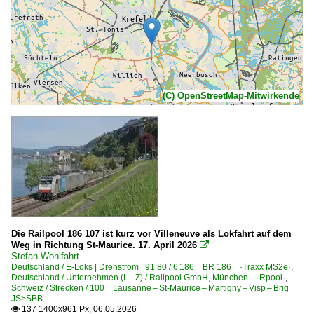
(C) OpenStreetMap-Mitwirkende
Die Railpool 186 107 ist kurz vor Villeneuve als Lokfahrt auf dem
Weg in Richtung St-Maurice. 17. April 2026

Stefan Wohlfahrt
Deutschland / E-Loks | Drehstrom | 91 80 / 6 186 BR 186 ·Traxx MS2e·
,
Deutschland / Unternehmen (L - Z) / Railpool GmbH, München ·Rpool·
,
Schweiz / Strecken / 100 Lausanne – St-Maurice – Martigny – Visp – Brig
JS>SBB
137 1400x961 Px, 06.05.2026
