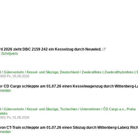
il 2026 zieht DBC 2159 242 ein Kesselzug durch Neuwied.

Schrijvers
 / Güterverkehr / Kessel- und Silozüge
,
Deutschland / Zweikraftloks | Zweikrafthybridloks 
800 Px, 05.08.2026
er CD Cargo schleppte am 01.07.26 einen Kesselwagenzug durch Wittenberg-La
hneider
 / Güterverkehr / Kessel- und Silozüge
,
Tschechien / Unternehmen / ČD Cargo a.s., Prah
loks
801 Px, 01.08.2026
von CT-Train schleppte am 01.07.26 einen Silozug durch Wittenberg-Labetz Ric
hneider