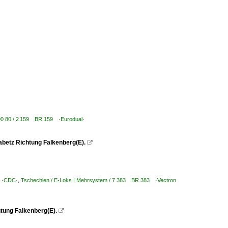
| 90 80 / 2 159 BR 159 ·Eurodual·
betz Richtung Falkenberg(E).

a ·CDC·
,
Tschechien / E-Loks | Mehrsystem / 7 383 BR 383 ·Vectron
htung Falkenberg(E).
