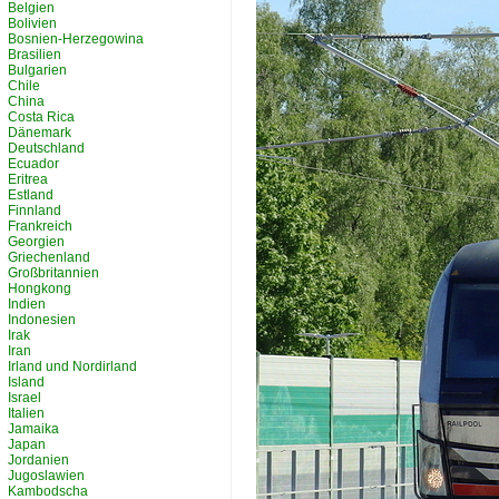
Belgien
Bolivien
Bosnien-Herzegowina
Brasilien
Bulgarien
Chile
China
Costa Rica
Dänemark
Deutschland
Ecuador
Eritrea
Estland
Finnland
Frankreich
Georgien
Griechenland
Großbritannien
Hongkong
Indien
Indonesien
Irak
Iran
Irland und Nordirland
Island
Israel
Italien
Jamaika
Japan
Jordanien
Jugoslawien
Kambodscha