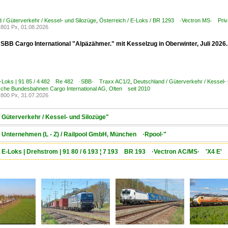
 / Güterverkehr / Kessel- und Silozüge
,
Österreich / E-Loks / BR 1293 ·Vectron MS· Priv
801 Px, 01.08.2026
 SBB Cargo International "Alpäzähmer." mit Kesselzug in Oberwinter, Juli 2026.
E-Loks | 91 85 / 4 482 Re 482 ·SBB· Traxx AC1/2
,
Deutschland / Güterverkehr / Kessel-
che Bundesbahnen Cargo International AG, Olten seit 2010
800 Px, 31.07.2026
 Güterverkehr / Kessel- und Silozüge"
/ Unternehmen (L - Z) / Railpool GmbH, München ·Rpool·"
/ E-Loks | Drehstrom | 91 80 / 6 193 ¦ 7 193 BR 193 ·Vectron AC/MS· 'X4 E' 