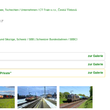
ate
,
Tschechien / Unternehmen / CT-Train s.r.o., Česká Třebová

 und Silozüge
,
Schweiz / SBB | Schweizer Bundesbahnen / SBBCI
zur Galerie
zur Galerie
zur Galerie
Private"