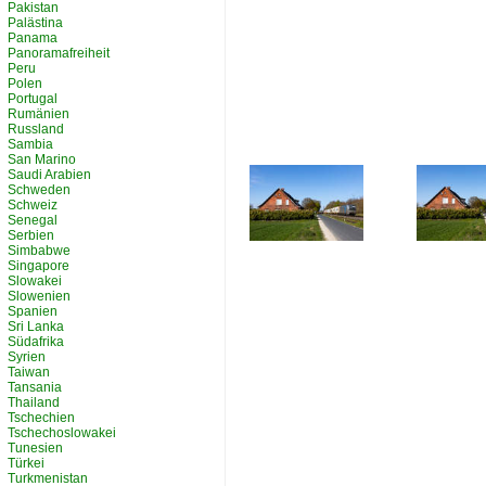
Pakistan
Palästina
Panama
Panoramafreiheit
Peru
Polen
Portugal
Rumänien
Russland
Sambia
San Marino
Saudi Arabien
Schweden
Schweiz
Senegal
Serbien
Simbabwe
Singapore
Slowakei
Slowenien
Spanien
Sri Lanka
Südafrika
Syrien
Taiwan
Tansania
Thailand
Tschechien
Tschechoslowakei
Tunesien
Türkei
Turkmenistan