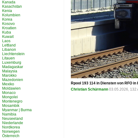
Kanada
Kasachstan
Kenia
Kolumbien
Korea
Kosovo
Kroatien
Kuba
Kuwait
Laos
Lettland
Libanon
Liechtenstein
Litauen
Luxemburg
Madagaskar
Malaysia
Marokko
Mazedonien
Rpool 193 114 in Diensten von RFO in
Mexiko
Moldawien
Christian Schürmann
03.05.2026, 132 
Monaco
Mongolei
Montenegro
Mosambik
Myanmar | Burma
Namibia
Neuseeland
Niederlande
Nordkorea
Norwegen
Österreich