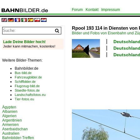
Forum
Kontakt
Impressum
Rpool 193 114 in Diensten von 
Bilder und Fotos von Eisenbahn und Z
Deutschland 
Lade Deine Bilder hoch!
Jeder kann mitmachen, kostenlos!
Deutschland
Deutschland
Weitere Bilder-Themen:
Bahnbilder.de
Bus-bild.de
Fahrzeugbilder.de
Schiffbilder.de
Flugzeug-bild.de
Staedte-fotos.de
Landschaftsfotos.eu
Tier-fotos.eu
Ägypten
Albanien
Algerien
Argentinien
Armenien
Aserbaidschan
Australien
Bahnbilder-Treffen