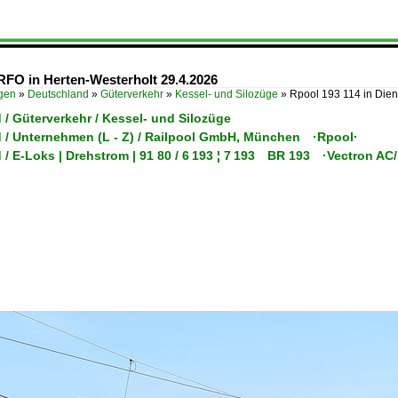
RFO in Herten-Westerholt 29.4.2026
ügen
»
Deutschland
»
Güterverkehr
»
Kessel- und Silozüge
»
Rpool 193 114 in Die
/ Güterverkehr / Kessel- und Silozüge
 / Unternehmen (L - Z) / Railpool GmbH, München ·Rpool·
 / E-Loks | Drehstrom | 91 80 / 6 193 ¦ 7 193 BR 193 ·Vectron A