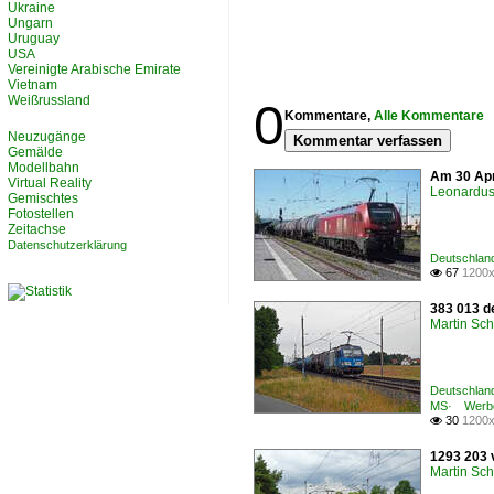
Ukraine
Ungarn
Uruguay
USA
Vereinigte Arabische Emirate
Vietnam
Weißrussland
0
Kommentare,
Alle Kommentare
Neuzugänge
Kommentar verfassen
Gemälde
Modellbahn
Am 30 Apr
Virtual Reality
Leonardus 
Gemischtes
Fotostellen
Zeitachse
Datenschutzerklärung
Deutschland
67
1200x

383 013 d
Martin Sc
Deutschland
MS· Werbe
30
1200x

1293 203 
Martin Sc