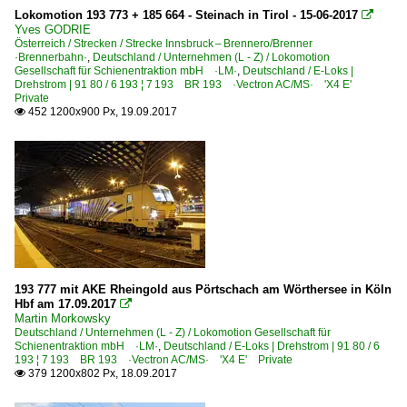
Lokomotion 193 773 + 185 664 - Steinach in Tirol - 15-06-2017

Yves GODRIE
Österreich / Strecken / Strecke Innsbruck – Brennero/Brenner
·Brennerbahn·
,
Deutschland / Unternehmen (L - Z) / Lokomotion
Gesellschaft für Schienentraktion mbH ·LM·
,
Deutschland / E-Loks |
Drehstrom | 91 80 / 6 193 ¦ 7 193 BR 193 ·Vectron AC/MS· 'X4 E'
Private
452 1200x900 Px, 19.09.2017

193 777 mit AKE Rheingold aus Pörtschach am Wörthersee in Köln
Hbf am 17.09.2017

Martin Morkowsky
Deutschland / Unternehmen (L - Z) / Lokomotion Gesellschaft für
Schienentraktion mbH ·LM·
,
Deutschland / E-Loks | Drehstrom | 91 80 / 6
193 ¦ 7 193 BR 193 ·Vectron AC/MS· 'X4 E' Private
379 1200x802 Px, 18.09.2017
