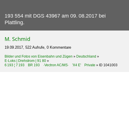
193 554 mit DGS 43967 am 09.
08.2017 bei
Plattling.
M. Schmid
19.09.2017, 522 Aufrufe, 0 Kommentare
Bilder und Fotos von Eisenbahn und Zügen
»
Deutschland
»
E-Loks | Drehstrom | 91 80
»
6 193 ¦ 7 193 BR 193 ·Vectron AC/MS· 'X4 E' Private
»
ID 1041003