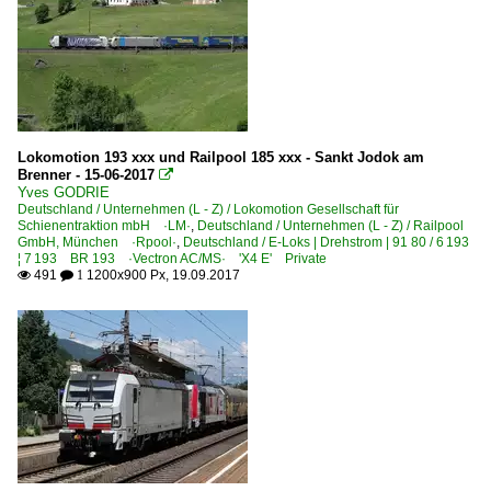
Lokomotion 193 xxx und Railpool 185 xxx - Sankt Jodok am
Brenner - 15-06-2017

Yves GODRIE
Deutschland / Unternehmen (L - Z) / Lokomotion Gesellschaft für
Schienentraktion mbH ·LM·
,
Deutschland / Unternehmen (L - Z) / Railpool
GmbH, München ·Rpool·
,
Deutschland / E-Loks | Drehstrom | 91 80 / 6 193
¦ 7 193 BR 193 ·Vectron AC/MS· 'X4 E' Private
491
1200x900 Px, 19.09.2017

 1