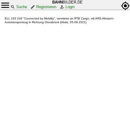
BAHN
BILDER.DE
Suche
Registrieren
Login
ELL 193 249 "Connected by Mobility", vermietet an RTB Cargo, mit ARS-Altmann-
Autotransportzug in Richtung Osnabrück (Hüde, 05.08.2021)