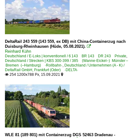
DeltaRail 243 559 (143 559, ex DB) mit China-Containerzug nach
Duisburg-Rheinhausen (Hüde, 05.08.2021).

Reinhard Kühn
Deutschland / E-Loks | konventionell / 6 143 BR 143 DR 243 Private
,
Deutschland / Strecken | KBS 300-399 / 385 (Wanne-Eickel–) Münster –
Bremen (–Hamburg) ·Rollbahn·
,
Deutschland / Unternehmen (A - K) /
DeltaRail GmbH, Frankfurt (Oder) ·DELTA·
254 1200x788 Px, 15.09.2021


WLE 81 (189 801) mit Containerzug DGS 52463 Dradenau -