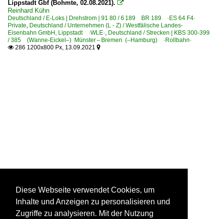
Lippstadt Gbf (Bohmte, 02.08.2021).

Reinhard Kühn
Deutschland / E-Loks | Drehstrom | 91 80 / 6 189 BR 189 ·ES 64 F4·
Private
,
Deutschland / Unternehmen (L - Z) / Westfälische Landes-
Eisenbahn GmbH, Lippstadt ·WLE·
,
Deutschland / Strecken | KBS 300-399
/ 385 (Wanne-Eickel–) Münster – Bremen (–Hamburg) ·Rollbahn·
286 1200x800 Px, 13.09.2021


Diese Webseite verwendet Cookies, um
Inhalte und Anzeigen zu personalisieren und
Zugriffe zu analysieren. Mit der Nutzung