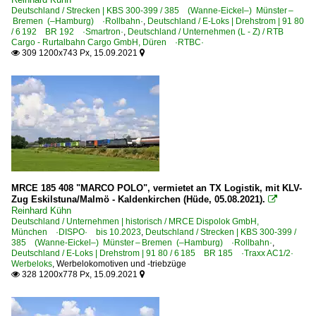
Deutschland / Strecken | KBS 300-399 / 385 (Wanne-Eickel–) Münster –
Bremen (–Hamburg) ·Rollbahn·
,
Deutschland / E-Loks | Drehstrom | 91 80
/ 6 192 BR 192 ·Smartron·
,
Deutschland / Unternehmen (L - Z) / RTB
Cargo - Rurtalbahn Cargo GmbH, Düren ·RTBC·
309 1200x743 Px, 15.09.2021


MRCE 185 408 "MARCO POLO", vermietet an TX Logistik, mit KLV-
Zug Eskilstuna/Malmö - Kaldenkirchen (Hüde, 05.08.2021).

Reinhard Kühn
Deutschland / Unternehmen | historisch / MRCE Dispolok GmbH,
München ·DISPO· bis 10.2023
,
Deutschland / Strecken | KBS 300-399 /
385 (Wanne-Eickel–) Münster – Bremen (–Hamburg) ·Rollbahn·
,
Deutschland / E-Loks | Drehstrom | 91 80 / 6 185 BR 185 ·Traxx AC1/2·
Werbeloks
,
Werbelokomotiven und -triebzüge
328 1200x778 Px, 15.09.2021

