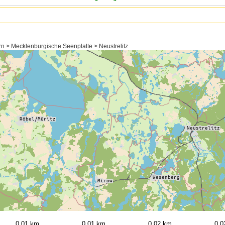
 > Mecklenburgische Seenplatte > Neustrelitz
0,01 km
0,01 km
0,02 km
0,0