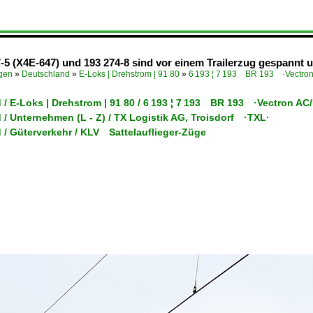
-5 (X4E-647) und 193 274-8 sind vor einem Trailerzug gespannt u
ügen
»
Deutschland
»
E-Loks | Drehstrom | 91 80
»
6 193 ¦ 7 193 BR 193 ·Vectro
 / E-Loks | Drehstrom | 91 80 / 6 193 ¦ 7 193 BR 193 ·Vectron A
/ Unternehmen (L - Z) / TX Logistik AG, Troisdorf ·TXL·
 / Güterverkehr / KLV Sattelauflieger-Züge