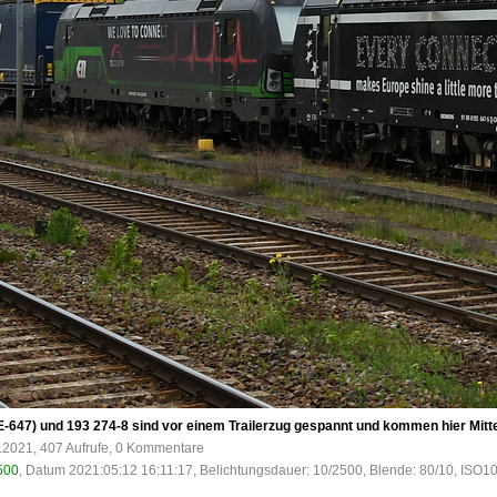
-647) und 193 274-8 sind vor einem Trailerzug gespannt und kommen hier Mitte
.2021, 407 Aufrufe, 0 Kommentare
500
, Datum 2021:05:12 16:11:17, Belichtungsdauer: 10/2500, Blende: 80/10, ISO1