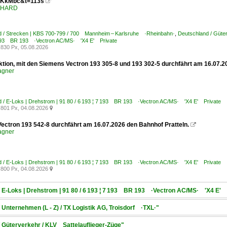
KkMbc&t=113s

ENHARD
d / Strecken | KBS 700-799 / 700 Mannheim – Karlsruhe ·Rheinbahn·
,
Deutschland / Güte
7 193 BR 193 ·Vectron AC/MS· 'X4 E' Private
830 Px, 05.08.2026
ktion, mit den Siemens Vectron 193 305-8 und 193 302-5 durchfährt am 16.07.2
agner
 / E-Loks | Drehstrom | 91 80 / 6 193 ¦ 7 193 BR 193 ·Vectron AC/MS· 'X4 E' Private
801 Px, 04.08.2026

ectron 193 542-8 durchfährt am 16.07.2026 den Bahnhof Pratteln.

agner
 / E-Loks | Drehstrom | 91 80 / 6 193 ¦ 7 193 BR 193 ·Vectron AC/MS· 'X4 E' Private
800 Px, 04.08.2026

/ E-Loks | Drehstrom | 91 80 / 6 193 ¦ 7 193 BR 193 ·Vectron AC/MS· 'X4 E' 
 Unternehmen (L - Z) / TX Logistik AG, Troisdorf ·TXL·"
/ Güterverkehr / KLV Sattelauflieger-Züge"