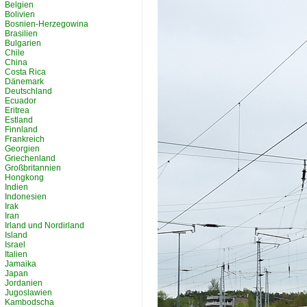
Belgien
Bolivien
Bosnien-Herzegowina
Brasilien
Bulgarien
Chile
China
Costa Rica
Dänemark
Deutschland
Ecuador
Eritrea
Estland
Finnland
Frankreich
Georgien
Griechenland
Großbritannien
Hongkong
Indien
Indonesien
Irak
Iran
Irland und Nordirland
Island
Israel
Italien
Jamaika
Japan
Jordanien
Jugoslawien
Kambodscha