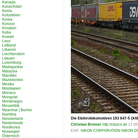
Kanada
Kasachstan
Kenia
Kolumbien
Korea
Kosovo
Kroatien
Kuba
Kuwait
Laos
Lettland
Libanon
Liechtenstein
Litauen
Luxemburg
Madagaskar
Malaysia
Marokko
Mazedonien
Mexiko
Moldawien
Monaco
Mongolei
Montenegro
Mosambik
Myanmar | Burma
Namibia
Die Elektrolokomotiven 193 647-5 (X4E
Neuseeland
Niederlande
Christian Bremer
http://cbpics.de
12.09
Nordkorea
EXIF:
NIKON CORPORATION NIKON D
Norwegen
Österreich