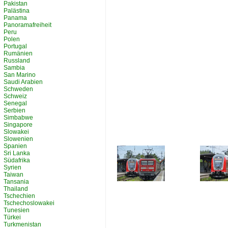
Pakistan
Palästina
Panama
Panoramafreiheit
Peru
Polen
Portugal
Rumänien
Russland
Sambia
San Marino
Saudi Arabien
Schweden
Schweiz
Senegal
Serbien
Simbabwe
Singapore
Slowakei
Slowenien
Spanien
Sri Lanka
Südafrika
Syrien
Taiwan
Tansania
Thailand
Tschechien
Tschechoslowakei
Tunesien
Türkei
Turkmenistan