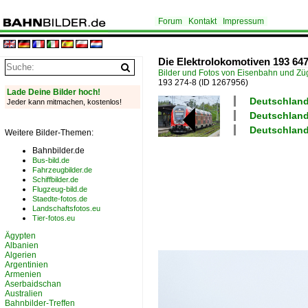
Forum
Kontakt
Impressum
Die Elektrolokomotiven 193 647
Bilder und Fotos von Eisenbahn und Z
193 274-8
(ID 1267956)
Lade Deine Bilder hoch!
Deutschland
Jeder kann mitmachen, kostenlos!
Deutschland 
Deutschland
Weitere Bilder-Themen:
Bahnbilder.de
Bus-bild.de
Fahrzeugbilder.de
Schiffbilder.de
Flugzeug-bild.de
Staedte-fotos.de
Landschaftsfotos.eu
Tier-fotos.eu
Ägypten
Albanien
Algerien
Argentinien
Armenien
Aserbaidschan
Australien
Bahnbilder-Treffen