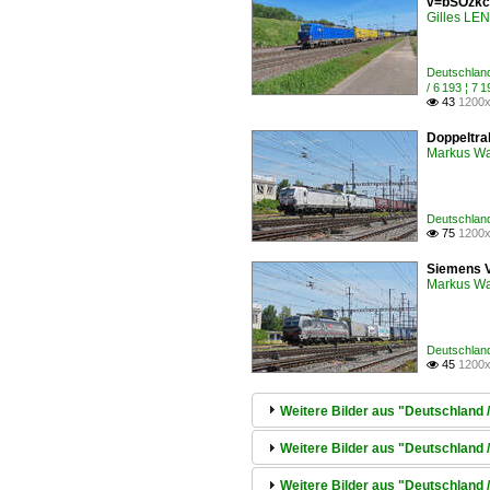
v=bSOzkc
Gilles L
Deutschlan
/ 6 193 ¦ 
43
1200x

Doppeltra
Markus W
Deutschland
75
1200x

Siemens V
Markus W
Deutschland
45
1200x

Weitere Bilder aus "Deutschland 
Weitere Bilder aus "Deutschland /
Weitere Bilder aus "Deutschland 