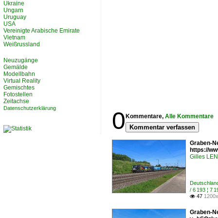
Ukraine
Ungarn
Uruguay
USA
Vereinigte Arabische Emirate
Vietnam
Weißrussland
Neuzugänge
Gemälde
Modellbahn
Virtual Reality
Gemischtes
Fotostellen
Zeitachse
Datenschutzerklärung
0
Kommentare,
Alle Kommentare
Kommentar verfassen
Graben-Ne
https://
Gilles L
Deutschlan
/ 6 193 ¦ 
47
1200x

Graben-Ne