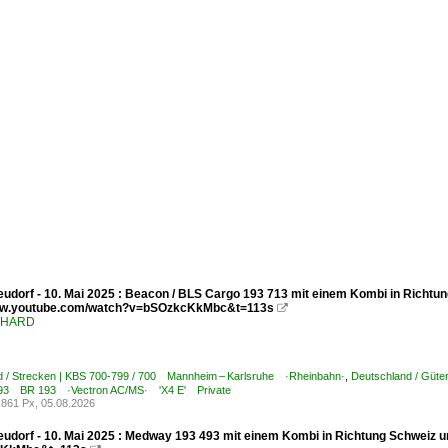
udorf - 10. Mai 2025 : Beacon / BLS Cargo 193 713 mit einem Kombi in Richtun
www.youtube.com/watch?v=bSOzkcKkMbc&t=113s

ENHARD
d / Strecken | KBS 700-799 / 700 Mannheim – Karlsruhe ·Rheinbahn·
,
Deutschland / Güte
7 193 BR 193 ·Vectron AC/MS· 'X4 E' Private
861 Px, 05.08.2026
udorf - 10. Mai 2025 : Medway 193 493 mit einem Kombi in Richtung Schweiz u