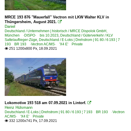
MRCE 193 876 "Mauerfall" Vectron mit LKW Walter KLV in
Thüngersheim, August 2021.

Daniel
Deutschland / Unternehmen | historisch / MRCE Dispolok GmbH,
München ·DISPO· bis 10.2023
,
Deutschland / Güterverkehr / KLV
Sattelauflieger-Züge
,
Deutschland / E-Loks | Drehstrom | 91 80 / 6 193 ¦ 7
193 BR 193 ·Vectron AC/MS· 'X4 E' Private
251 1200x800 Px, 18.09.2021

Lokomotive 193 518 am 07.09.2021 in Lintorf.

Heinz Hülsmann
Deutschland / E-Loks | Drehstrom | 91 80 / 6 193 ¦ 7 193 BR 193 ·Vectron
AC/MS· 'X4 E' Private
332 1200x741 Px, 17.09.2021
