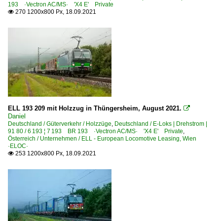
193 ·Vectron AC/MS· 'X4 E' Private
270 1200x800 Px, 18.09.2021

ELL 193 209 mit Holzzug in Thüngersheim, August 2021.

Daniel
Deutschland / Güterverkehr / Holzzüge
,
Deutschland / E-Loks | Drehstrom |
91 80 / 6 193 ¦ 7 193 BR 193 ·Vectron AC/MS· 'X4 E' Private
,
Österreich / Unternehmen / ELL - European Locomotive Leasing, Wien
·ELOC·
253 1200x800 Px, 18.09.2021
