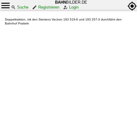
BAHN
BILDER.DE
Suche
Registrieren
Login
Doppeltraktion, mit den Siemens Vectron 193 519-6 und 193 257-3 durchfährt den
Bahnhof Pratteln