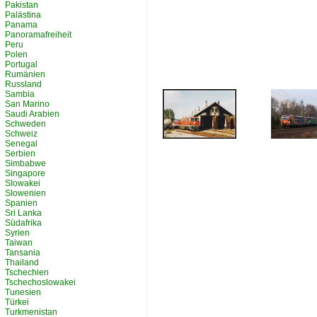
Pakistan
Palästina
Panama
Panoramafreiheit
Peru
Polen
Portugal
Rumänien
Russland
Sambia
San Marino
Saudi Arabien
Schweden
Schweiz
Senegal
Serbien
Simbabwe
Singapore
Slowakei
Slowenien
Spanien
Sri Lanka
Südafrika
Syrien
Taiwan
Tansania
Thailand
Tschechien
Tschechoslowakei
Tunesien
Türkei
Turkmenistan