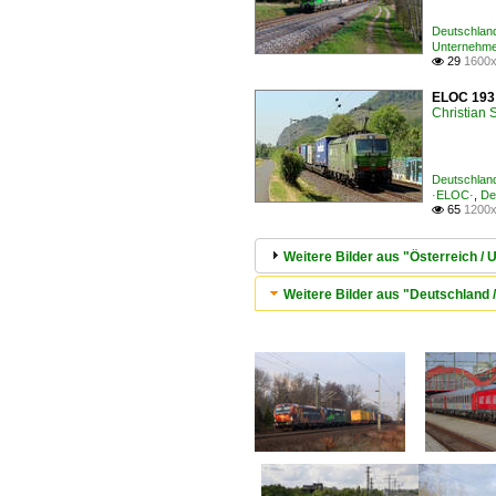
Deutschlan
Unternehme
29
1600x

ELOC 193 
Christian
Deutschland
·ELOC·
,
De
65
1200x

Weitere Bilder aus "Österreich 
Weitere Bilder aus "Deutschland 