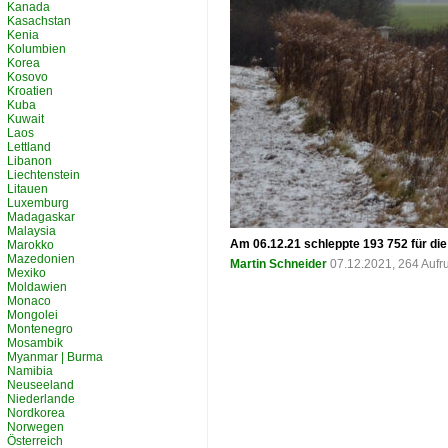
Kanada
Kasachstan
Kenia
Kolumbien
Korea
Kosovo
Kroatien
Kuba
Kuwait
Laos
Lettland
Libanon
Liechtenstein
Litauen
Luxemburg
Madagaskar
Malaysia
Am 06.12.21 schleppte 193 752 für d
Marokko
Mazedonien
Martin Schneider
07.12.2021, 264 Aufr
Mexiko
Moldawien
Monaco
Mongolei
Montenegro
Mosambik
Myanmar | Burma
Namibia
Neuseeland
Niederlande
Nordkorea
Norwegen
Österreich