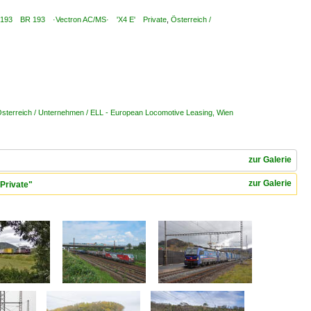
 ¦ 7 193 BR 193 ·Vectron AC/MS· 'X4 E' Private
,
Österreich /
sterreich / Unternehmen / ELL - European Locomotive Leasing, Wien
zur Galerie
zur Galerie
Private"