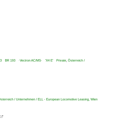
 7 193 BR 193 ·Vectron AC/MS· 'X4 E' Private
,
Österreich /
sterreich / Unternehmen / ELL - European Locomotive Leasing, Wien
