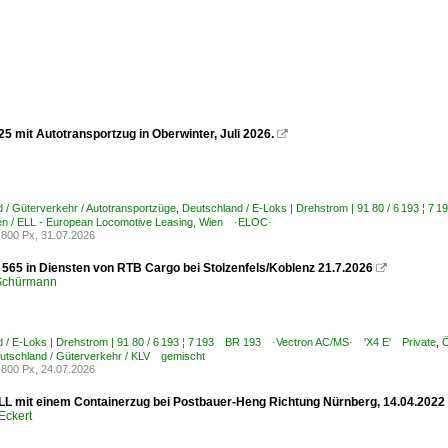
5 mit Autotransportzug in Oberwinter, Juli 2026.

 / Güterverkehr / Autotransportzüge
,
Deutschland / E-Loks | Drehstrom | 91 80 / 6 193 ¦
n / ELL - European Locomotive Leasing, Wien ·ELOC·
800 Px, 31.07.2026
565 in Diensten von RTB Cargo bei Stolzenfels/Koblenz 21.7.2026

 Schürmann
 / E-Loks | Drehstrom | 91 80 / 6 193 ¦ 7 193 BR 193 ·Vectron AC/MS· 'X4 E' Private
,
Ö
utschland / Güterverkehr / KLV gemischt
800 Px, 24.07.2026
LL mit einem Containerzug bei Postbauer-Heng Richtung Nürnberg, 14.04.2022
Eckert