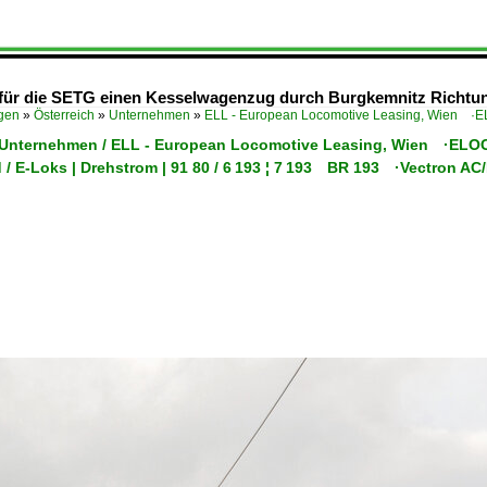
 für die SETG einen Kesselwagenzug durch Burgkemnitz Richtun
ügen
»
Österreich
»
Unternehmen
»
ELL - European Locomotive Leasing, Wien ·
/ Unternehmen / ELL - European Locomotive Leasing, Wien ·ELO
 / E-Loks | Drehstrom | 91 80 / 6 193 ¦ 7 193 BR 193 ·Vectron A