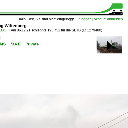
Hallo Gast, Sie sind nicht eingeloggt.
Einloggen
|
Account anmelden
g Wittenberg.
ELOC·
»
Am 06.12.21 schleppte 193 752 für die SETG
(ID 1279480)
C·
C/MS· 'X4 E' Private