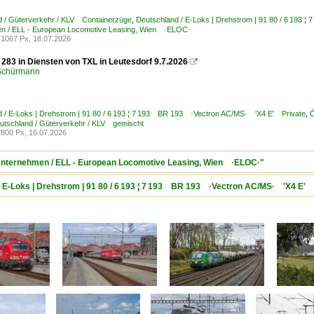
d / Güterverkehr / KLV Containerzüge
,
Deutschland / E-Loks | Drehstrom | 91 80 / 6 193
n / ELL - European Locomotive Leasing, Wien ·ELOC·
1067 Px, 18.07.2026
283 in Diensten von TXL in Leutesdorf 9.7.2026

 Schürmann
 / E-Loks | Drehstrom | 91 80 / 6 193 ¦ 7 193 BR 193 ·Vectron AC/MS· 'X4 E' Private
,
Ö
utschland / Güterverkehr / KLV gemischt
800 Px, 16.07.2026
/ Unternehmen / ELL - European Locomotive Leasing, Wien ·ELOC·"
/ E-Loks | Drehstrom | 91 80 / 6 193 ¦ 7 193 BR 193 ·Vectron AC/MS· 'X4 E' 