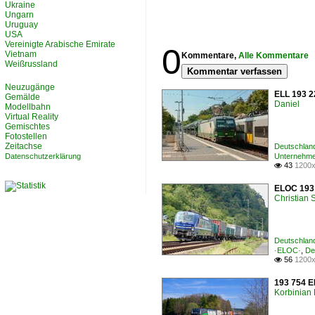
Ukraine
Ungarn
Uruguay
USA
Vereinigte Arabische Emirate
0
Vietnam
Kommentare,
Alle Kommentare
Weißrussland
Kommentar verfassen
Neuzugänge
ELL 193 22
Gemälde
Daniel
Modellbahn
Virtual Reality
Gemischtes
Fotostellen
Zeitachse
Deutschland
Datenschutzerklärung
Unternehme
43
1200x

ELOC 193 
Christian
Deutschland
·ELOC·
,
De
56
1200x

193 754 E
Korbinian 