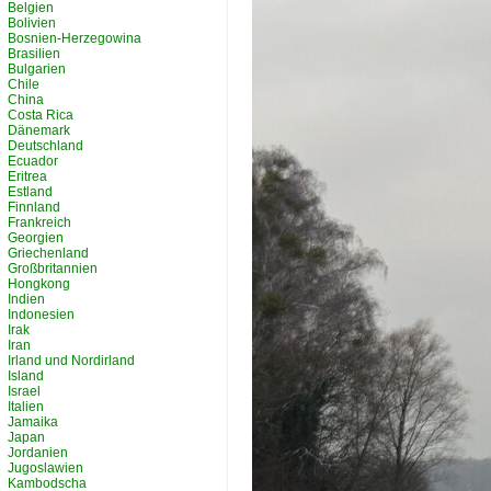
Belgien
Bolivien
Bosnien-Herzegowina
Brasilien
Bulgarien
Chile
China
Costa Rica
Dänemark
Deutschland
Ecuador
Eritrea
Estland
Finnland
Frankreich
Georgien
Griechenland
Großbritannien
Hongkong
Indien
Indonesien
Irak
Iran
Irland und Nordirland
Island
Israel
Italien
Jamaika
Japan
Jordanien
Jugoslawien
Kambodscha