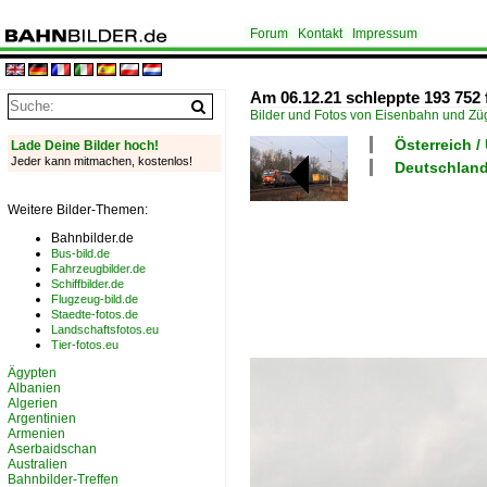
Forum
Kontakt
Impressum
Am 06.12.21 schleppte 193 752
Bilder und Fotos von Eisenbahn und Z
Österreich 
Lade Deine Bilder hoch!
Jeder kann mitmachen, kostenlos!
Deutschland
Weitere Bilder-Themen:
Bahnbilder.de
Bus-bild.de
Fahrzeugbilder.de
Schiffbilder.de
Flugzeug-bild.de
Staedte-fotos.de
Landschaftsfotos.eu
Tier-fotos.eu
Ägypten
Albanien
Algerien
Argentinien
Armenien
Aserbaidschan
Australien
Bahnbilder-Treffen