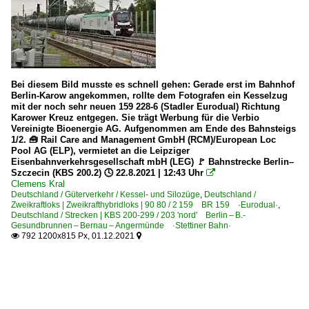
Bei diesem Bild musste es schnell gehen: Gerade erst im Bahnhof
Berlin-Karow angekommen, rollte dem Fotografen ein Kesselzug
mit der noch sehr neuen 159 228-6 (Stadler Eurodual) Richtung
Karower Kreuz entgegen. Sie trägt Werbung für die Verbio
Vereinigte Bioenergie AG. Aufgenommen am Ende des Bahnsteigs
1/2. 🧰 Rail Care and Management GmbH (RCM)/European Loc
Pool AG (ELP), vermietet an die Leipziger
Eisenbahnverkehrsgesellschaft mbH (LEG) 🚩 Bahnstrecke Berlin–
Szczecin (KBS 200.2) 🕓 22.8.2021 | 12:43 Uhr

Clemens Kral
Deutschland / Güterverkehr / Kessel- und Silozüge
,
Deutschland /
Zweikraftloks | Zweikrafthybridloks | 90 80 / 2 159 BR 159 ·Eurodual·
,
Deutschland / Strecken | KBS 200-299 / 203 'nord' Berlin – B.-
Gesundbrunnen – Bernau – Angermünde ·Stettiner Bahn·
792 1200x815 Px, 01.12.2021

