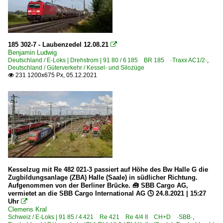
185 302-7 - Laubenzedel 12.08.21

Benjamin Ludwig
Deutschland / E-Loks | Drehstrom | 91 80 / 6 185 BR 185 ·Traxx AC1/2·
,
Deutschland / Güterverkehr / Kessel- und Silozüge
231 1200x675 Px, 05.12.2021

Kesselzug mit Re 482 021-3 passiert auf Höhe des Bw Halle G die
Zugbildungsanlage (ZBA) Halle (Saale) in südlicher Richtung.
Aufgenommen von der Berliner Brücke. 🧰 SBB Cargo AG,
vermietet an die SBB Cargo International AG 🕓 24.8.2021 | 15:27
Uhr

Clemens Kral
Schweiz / E-Loks | 91 85 / 4 421 Re 421 Re 4/4 II CH+D ·SBB·
,