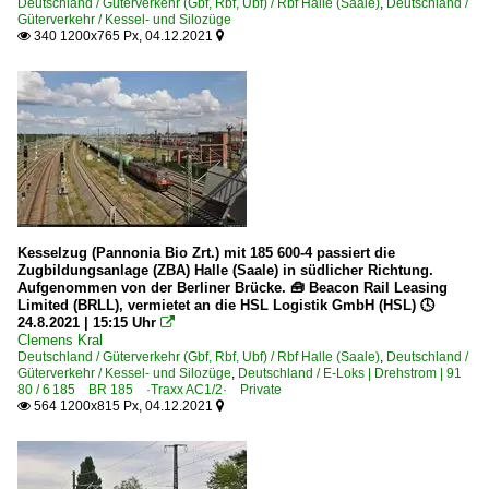
Deutschland / Güterverkehr (Gbf, Rbf, Ubf) / Rbf Halle (Saale)
,
Deutschland /
Güterverkehr / Kessel- und Silozüge
340 1200x765 Px, 04.12.2021


Kesselzug (Pannonia Bio Zrt.) mit 185 600-4 passiert die
Zugbildungsanlage (ZBA) Halle (Saale) in südlicher Richtung.
Aufgenommen von der Berliner Brücke. 🧰 Beacon Rail Leasing
Limited (BRLL), vermietet an die HSL Logistik GmbH (HSL) 🕓
24.8.2021 | 15:15 Uhr

Clemens Kral
Deutschland / Güterverkehr (Gbf, Rbf, Ubf) / Rbf Halle (Saale)
,
Deutschland /
Güterverkehr / Kessel- und Silozüge
,
Deutschland / E-Loks | Drehstrom | 91
80 / 6 185 BR 185 ·Traxx AC1/2· Private
564 1200x815 Px, 04.12.2021

