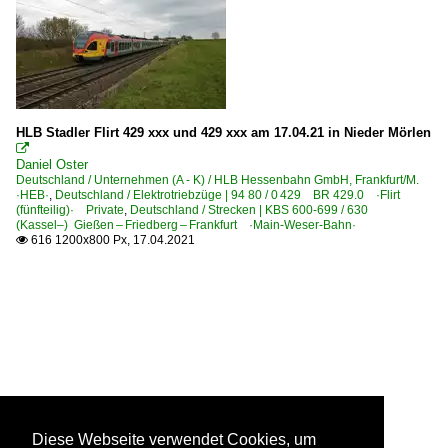
HLB Stadler Flirt 429 xxx und 429 xxx am 17.04.21 in Nieder Mörlen

Daniel Oster
Deutschland / Unternehmen (A - K) / HLB Hessenbahn GmbH, Frankfurt/M.
·HEB·
,
Deutschland / Elektrotriebzüge | 94 80 / 0 429 BR 429.0 ·Flirt
(fünfteilig)· Private
,
Deutschland / Strecken | KBS 600-699 / 630
(Kassel–) Gießen – Friedberg – Frankfurt ·Main-Weser-Bahn·
616 1200x800 Px, 17.04.2021

Diese Webseite verwendet Cookies, um