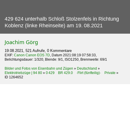
429 624 unterhalb Schloß Stolzenfels in Richtung
Koblenz (linke Rheinseite) am 19.
08.2021
Joachim Görg
19.08.2021, 521 Aufrufe, 0 Kommentare
EXIF:
Canon Canon EOS 7D
, Datum 2021:08:19 07:58:33,
Belichtungsdauer: 1/320, Blende: 9/1, ISO1250, Brennweite: 69/1
Bilder und Fotos von Eisenbahn und Zügen
»
Deutschland
»
Elektrotriebzüge | 94 80
»
0 429 BR 429.0 ·Flirt (fünfteilig)· Private
»
ID 1264652