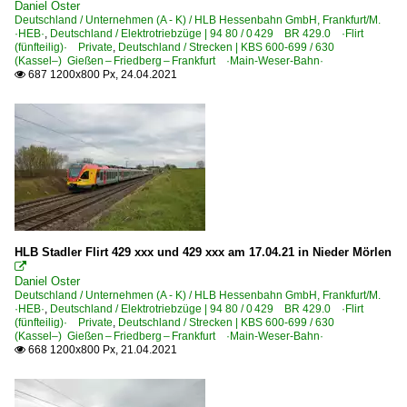
Daniel Oster
Deutschland / Unternehmen (A - K) / HLB Hessenbahn GmbH, Frankfurt/M.
·HEB·
,
Deutschland / Elektrotriebzüge | 94 80 / 0 429 BR 429.0 ·Flirt
(fünfteilig)· Private
,
Deutschland / Strecken | KBS 600-699 / 630
(Kassel–) Gießen – Friedberg – Frankfurt ·Main-Weser-Bahn·
687 1200x800 Px, 24.04.2021

HLB Stadler Flirt 429 xxx und 429 xxx am 17.04.21 in Nieder Mörlen

Daniel Oster
Deutschland / Unternehmen (A - K) / HLB Hessenbahn GmbH, Frankfurt/M.
·HEB·
,
Deutschland / Elektrotriebzüge | 94 80 / 0 429 BR 429.0 ·Flirt
(fünfteilig)· Private
,
Deutschland / Strecken | KBS 600-699 / 630
(Kassel–) Gießen – Friedberg – Frankfurt ·Main-Weser-Bahn·
668 1200x800 Px, 21.04.2021
