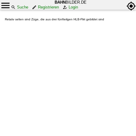
BAHN
BILDER.DE
Suche
Registrieren
Login
Relativ selten sind Züge, die aus drei fünfteilgen HLB-Flirt gebildet sind