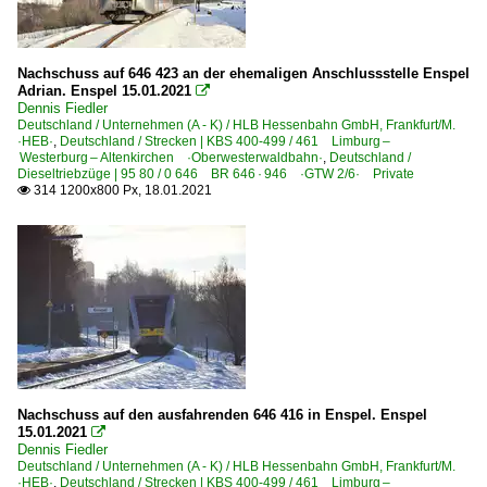
Nachschuss auf 646 423 an der ehemaligen Anschlussstelle Enspel
Adrian. Enspel 15.01.2021

Dennis Fiedler
Deutschland / Unternehmen (A - K) / HLB Hessenbahn GmbH, Frankfurt/M.
·HEB·
,
Deutschland / Strecken | KBS 400-499 / 461 Limburg –
Westerburg – Altenkirchen ·Oberwesterwaldbahn·
,
Deutschland /
Dieseltriebzüge | 95 80 / 0 646 BR 646 · 946 ·GTW 2/6· Private
314 1200x800 Px, 18.01.2021

Nachschuss auf den ausfahrenden 646 416 in Enspel. Enspel
15.01.2021

Dennis Fiedler
Deutschland / Unternehmen (A - K) / HLB Hessenbahn GmbH, Frankfurt/M.
·HEB·
,
Deutschland / Strecken | KBS 400-499 / 461 Limburg –