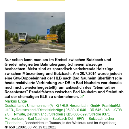
Nur selten kann man am im Kreisel zwischen Butzbach und
Griedel integrierten Bahnübergang Schienenfahrzeuge
beobachten. Meist sind es sporadisch verkehrende Holzzüge
zwischen Münzenberg und Butzbach. Am 20.7.2014 wurde jedoch
eine Gtw-Doppeleinheit der HLB nach Bad Nauheim überführt (die
heute reaktivierte Verbindung zur DB in Bad Nauheim war damals
noch nicht wiederhergestellt), um anlässlich des "Steinfurther
Rosenfestes" Pendelfahrten zwischen Bad Nauheim und Steinfurth
auf der ehemaligen BLE zu unternehmen.

Markus Engel
Deutschland / Unternehmen (A - K) / HLB Hessenbahn GmbH, Frankfurt/M.
·HEB·
,
Deutschland / Dieseltriebzüge | 95 80 / 0 646 BR 646 · 946 ·GTW
2/6· Private
,
Deutschland / Strecken | KBS 600-699 / Strecke 9371
Münzenberg – Bad Nauheim – Butzbach Ost EFW ·Butzbach-Licher
Eisenbahn·
,
Bahnbetrieb im Taunus, in der Wetterau und im Vogelsberg
659 1200x803 Px, 19.01.2021
