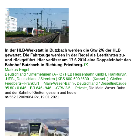
In der HLB-Werkstatt in Butzbach werden die Gtw 2/6 der HLB
gewartet. Die Fahrzeuge werden in der Regel als Leerfahrten zu-
und rückgeführt. Hier verlässt am 13.6.2014 eine Doppeleinheit den
Bahnhof Butzbach in Richtung Friedberg.

Markus Engel
Deutschland / Unternehmen (A - K) / HLB Hessenbahn GmbH, Frankfurt/M.
·HEB·
,
Deutschland / Strecken | KBS 600-699 / 630 (Kassel–) Gießen –
Friedberg – Frankfurt ·Main-Weser-Bahn·
,
Deutschland / Dieseltriebzüge |
95 80 / 0 646 BR 646 · 946 ·GTW 2/6· Private
,
Die Main-Weser-Bahn
und der Bahnhof Gießen gestern und heute
562 1200x664 Px, 19.01.2021
