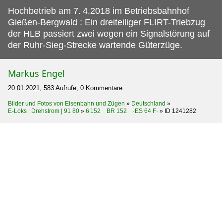
Hochbetrieb am 7.
4.2018 im Betriebsbahnhof
Gießen-Bergwald : Ein dreiteiliger FLIRT-Triebzug
der HLB passiert zwei wegen ein Signalstörung auf
der Ruhr-Sieg-Strecke wartende Güterzüge.
Markus Engel
20.01.2021, 583 Aufrufe, 0 Kommentare
Bilder und Fotos von Eisenbahn und Zügen
»
Deutschland
»
E-Loks | Drehstrom | 91 80
»
6 152 BR 152 ·ES 64 F·
»
ID 1241282