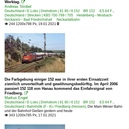
Werktag.

Andreas Strobel
Deutschland / E-Loks | Drehstrom | 91 80 / 6 152 BR 152 ·ES 64 F·
,
Deutschland / Strecken | KBS 700-799 / 705 Heidelberg – Mosbach-
Neckarelz – Bad Friedrichshall ·Neckartalbahn·
244 1200x798 Px, 19.01.2021


Die Farbgebung einiger 152 war in ihrer ersten Einsatzzeit
ziemlich unvorteilhaft und gewöhnungsbedürftig. Im April 2006
passiert 152 118 von Hanau kommend das Einfahrsignal von
Friedberg.

Markus Engel
Deutschland / E-Loks | Drehstrom | 91 80 / 6 152 BR 152 ·ES 64 F·
,
Deutschland / Bahnhöfe (F - K) / Friedberg (Hessen)
,
Die Main-Weser-Bahn
und der Bahnhof Gießen gestern und heute
343 1200x785 Px, 17.01.2021
