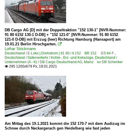
DB Cargo AG [D] mit der Doppeltraktion "152 130-1" [NVR-Nummer:
91 80 6152 130-1 D-DB] + "152 121-0" [NVR-Nummer: 91 80 6152
121-0 D-DB] mit Erzzug (leer) Richtung Hamburg (Hansaport) am
19.01.21 Berlin Hirschgarten.

Lothar Stöckmann
Deutschland / E-Loks | Drehstrom | 91 80 / 6 152 BR 152 ·ES 64 F·
,
Deutschland / Güterverkehr / Kohle-, Erz- und Kokszüge
,
Deutschland /
Unternehmen (A - K) / DB Cargo Deutschland AG, Mainz ex DB Schenker
295 1200x679 Px, 19.01.2021

Am Mittag des 19.1.2021 kommt die 152 170-7 mit dem Audizug im
Schnee durch Neckargerach gen Heidelberg wie fast jeden