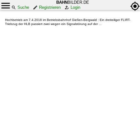
BAHN
BILDER.DE
Suche
Registrieren
Login
Hochbetrieb am 7.4.2018 im Betriebsbahnhof Gießen-Bergwald : Ein dreiteiliger FLIRT-
Triebzug der HLB passiert zwei wegen ein Signalstörung auf der ...