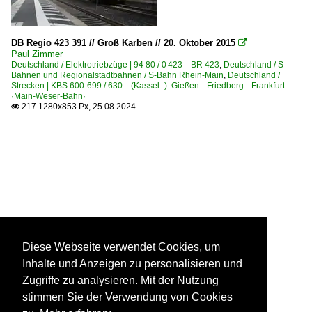
DB Regio 423 391 // Groß Karben // 20. Oktober 2015

Paul Zimmer
Deutschland / Elektrotriebzüge | 94 80 / 0 423 BR 423
,
Deutschland / S-
Bahnen und Regionalstadtbahnen / S-Bahn Rhein-Main
,
Deutschland /
Strecken | KBS 600-699 / 630 (Kassel–) Gießen – Friedberg – Frankfurt
·Main-Weser-Bahn·
217 1280x853 Px, 25.08.2024

Diese Webseite verwendet Cookies, um
Inhalte und Anzeigen zu personalisieren und
Zugriffe zu analysieren. Mit der Nutzung
stimmen Sie der Verwendung von Cookies