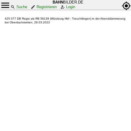
BAHN
BILDER.DE
Suche
Registrieren
Login
425 077 DB Regio als RB 58139 (Würzburg Hbf - Treuchtlingen) in der Abenddämmerung
bei Oberdachstetten, 28.03.2022