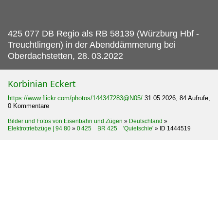
425 077 DB Regio als RB 58139 (Würzburg Hbf -
Treuchtlingen) in der Abenddämmerung bei
Oberdachstetten, 28.
03.2022
Korbinian Eckert
https://www.flickr.com/photos/144347283@N05/
31.05.2026, 84 Aufrufe,
0 Kommentare
Bilder und Fotos von Eisenbahn und Zügen
»
Deutschland
»
Elektrotriebzüge | 94 80
»
0 425 BR 425 'Quietschie'
»
ID 1444519