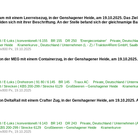
am mit einem Leerreisezug, in der Genshagener Heide, am 19.10.2025. Das Zie
den sich mit ihrer Beschriftung. An der Stelle befand sich der gleichnamige B
d / E-Loks | konventionell / 6 155 BR 155 DR 250 'Energiecontainer' Private
,
Deutschla
er Heide ·Kramerkurve·
,
Deutschland / Unternehmen (L - Z) / Traktion4Rent GmbH, Saa
x800 Px, 19.10.2025
on der MEG mit einem Containerzug, in der Genshagener Heide, am 19.10.2025. 
d / E-Loks | Drehstrom | 91 80 / 6 145 BR 145 ·Traxx AC· Private
,
Deutschland / Unter
d / Strecken | KBS 200-299 / Strecke 6129 Großbeeren – Genshagener Heide ·Kramerku
x800 Px, 19.10.2025
on DeltaRail mit einem Crafter Zug, in der Genshagener Heide, am 19.10.2025. 
d / E-Loks | konventionell / 6 143 BR 143 DR 243 Private
,
Deutschland / Unternehmen (A
 KBS 200-299 / Strecke 6129 Großbeeren – Genshagener Heide ·Kramerkurve·
x800 Px, 19.10.2025