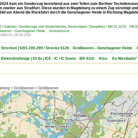
2024 kam ein Sonderzug bestehend aus zwei Teilen zum Berliner Technikmuseu
in zweiter aus Straßfurt. Diese wurden in Magdeburg zu einem Zug vereinigt un
 Bild am Abend die Rückfahrt durch die Genshagener Heide in Richtung Magdeb
 / Galerien / Sonderzüge und Sonderfahrten
,
Deutschland / Dampfloks / BR 01.10 Öl DB
beeren – Genshagener Heide ·Kramerkurve·
x800 Px, 05.05.2024
d / Strecken | KBS 200-299 / Strecke 6129 Großbeeren – Genshagener Heide 
/ Elektrotriebzüge | 93 8x | ICE - IC / IC Dosto BR 4110 ·Kiss· Ex-Westbahn"
läming > Großbeeren > Großbeeren