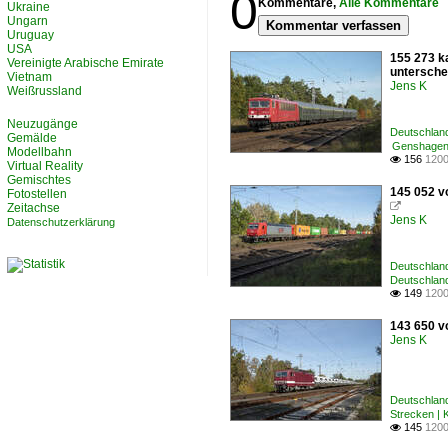
0
Kommentare,
Alle Kommentare
Ukraine
Ungarn
Kommentar verfassen
Uruguay
USA
155 273 k
Vereinigte Arabische Emirate
unterschei
Vietnam
Jens K
Weißrussland
Neuzugänge
Deutschlan
Gemälde
Genshagen
Modellbahn
156
1200

Virtual Reality
Gemischtes
145 052 v
Fotostellen
Zeitachse

Jens K
Datenschutzerklärung
Deutschlan
Deutschlan
149
1200

143 650 v
Jens K
Deutschlan
Strecken |
145
1200
