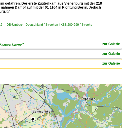
m gefahren. Der erste Zugteil kam aus Vienenburg mit der 218
d nahmen Dampf auf mit der 01 1104 in Richtung Berlin. Jedoch
urg.

 012 ·DB-Umbau·
,
Deutschland / Strecken | KBS 200-299 / Strecke
zur Galerie
·Kramerkurve·"
zur Galerie
zur Galerie