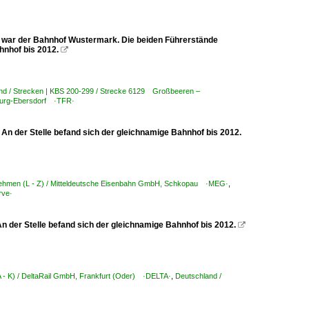
l war der Bahnhof Wustermark. Die beiden Führerstände
ahnhof bis 2012.

nd / Strecken | KBS 200-299 / Strecke 6129 Großbeeren –
lburg-Ebersdorf ·TFR·
An der Stelle befand sich der gleichnamige Bahnhof bis 2012.
nehmen (L - Z) / Mitteldeutsche Eisenbahn GmbH, Schkopau ·MEG·
,
rve·
An der Stelle befand sich der gleichnamige Bahnhof bis 2012.

 - K) / DeltaRail GmbH, Frankfurt (Oder) ·DELTA·
,
Deutschland /