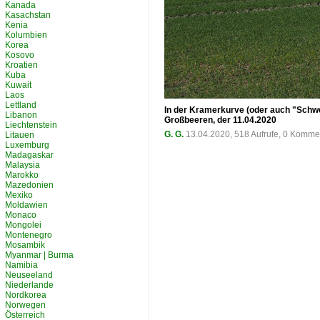
Kanada
Kasachstan
Kenia
Kolumbien
Korea
Kosovo
Kroatien
Kuba
Kuwait
Laos
Lettland
In der Kramerkurve (oder auch "Schwe
Libanon
Großbeeren, der 11.04.2020
Liechtenstein
G. G.
13.04.2020, 518 Aufrufe, 0 Komme
Litauen
Luxemburg
Madagaskar
Malaysia
Marokko
Mazedonien
Mexiko
Moldawien
Monaco
Mongolei
Montenegro
Mosambik
Myanmar | Burma
Namibia
Neuseeland
Niederlande
Nordkorea
Norwegen
Österreich