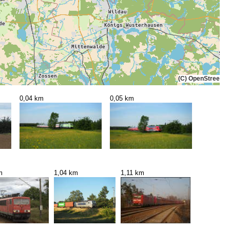
(C) OpenStreetMa
0,04 km
0,05 km
m
1,04 km
1,11 km