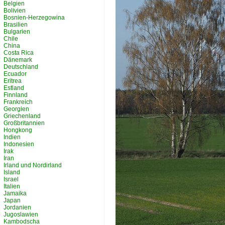
Belgien
Bolivien
Bosnien-Herzegowina
Brasilien
Bulgarien
Chile
China
Costa Rica
Dänemark
Deutschland
Ecuador
Eritrea
Estland
Finnland
Frankreich
Georgien
Griechenland
Großbritannien
Hongkong
Indien
Indonesien
Irak
Iran
Irland und Nordirland
Island
Israel
Italien
Jamaika
Japan
Jordanien
Jugoslawien
Kambodscha