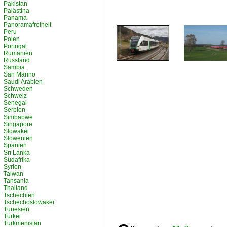
Pakistan
Palästina
Panama
Panoramafreiheit
Peru
Polen
Portugal
Rumänien
Russland
Sambia
San Marino
Saudi Arabien
Schweden
Schweiz
Senegal
Serbien
Simbabwe
Singapore
Slowakei
Slowenien
Spanien
Sri Lanka
Südafrika
Syrien
Taiwan
Tansania
Thailand
Tschechien
Tschechoslowakei
Tunesien
Türkei
Turkmenistan