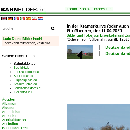
Forum
Kontakt
Impressum
In der Kramerkurve (oder auch 
Großbeeren, der 11.04.2020
Bilder und Fotos von Eisenbahn und Z
Lade Deine Bilder hoch!
"Schweineohr"; Überfahrt von
(ID 12023
Jeder kann mitmachen, kostenlos!
Deutschland
Deutschland
Weitere Bilder-Themen:
Bahnbilder.de
Bus-bild.de
Fahrzeugbilder.de
Schiffbilder.de
Flugzeug-bild.de
Staedte-fotos.de
Landschaftsfotos.eu
Tier-fotos.eu
Ägypten
Albanien
Algerien
Argentinien
Armenien
Aserbaidschan
Australien
Bahnbilder-Treffen