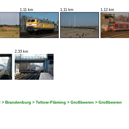
1,11 km
1,11 km
1,12 km
2,33 km
 > Brandenburg > Teltow-Fläming > Großbeeren > Großbeeren