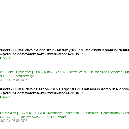
udorf - 10. Mai 2025 : Alpha Train / Medway 186 228 mit einem Kombi in Richtu
www.youtube.com/watch?v=bSOzkcKkMbc&t=113s

ENHARD
d / E-Loks | Drehstrom | 91 80 / 6 186 BR 186 ·Traxx MS2e·
,
Deutschland / Strecken | 
hr / KLV Containerzüge
819 Px, 05.08.2026
udorf - 10. Mai 2025 : Beacon / BLS Cargo 193 713 mit einem Kombi in Richtun
www.youtube.com/watch?v=bSOzkcKkMbc&t=113s

ENHARD
d / Strecken | KBS 700-799 / 700 Mannheim – Karlsruhe ·Rheinbahn·
,
Deutschland / Güte
7 193 BR 193 ·Vectron AC/MS· 'X4 E' Private
861 Px, 05.08.2026