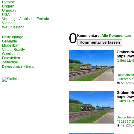
Ukraine
Ungarn
Uruguay
USA
Vereinigte Arabische Emirate
Vietnam
Weißrussland
0
Kommentare,
Alle Kommentare
Neuzugänge
Gemälde
Kommentar verfassen
Modellbahn
Virtual Reality
Graben-Ne
Gemischtes
https://
Fotostellen
Gilles L
Zeitachse
Datenschutzerklärung
Deutschlan
Güterverke
55
1200x

Graben-Ne
https://
Gilles L
Deutschlan
/ 6 193 ¦ 
47
1200x
