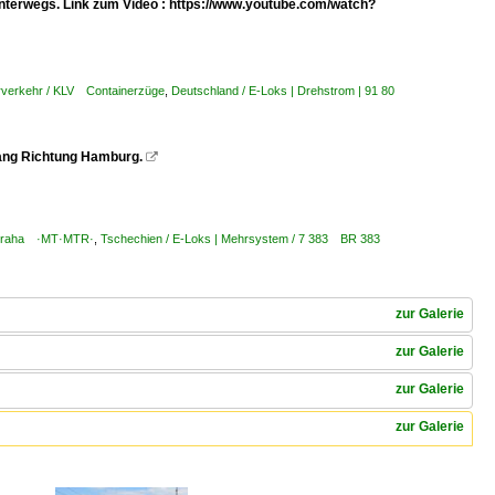
nterwegs. Link zum Video : https://www.youtube.com/watch?
rverkehr / KLV Containerzüge
,
Deutschland / E-Loks | Drehstrom | 91 80
lang Richtung Hamburg.

, Praha ·MT·MTR·
,
Tschechien / E-Loks | Mehrsystem / 7 383 BR 383
zur Galerie
zur Galerie
zur Galerie
zur Galerie