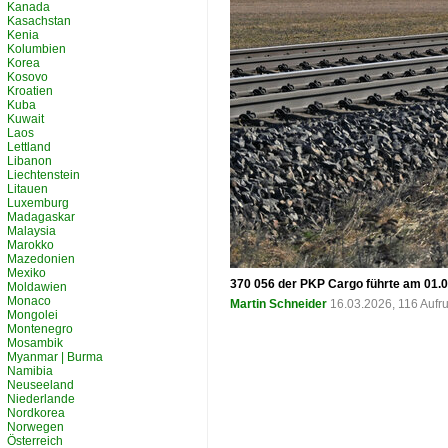
Kanada
Kasachstan
Kenia
Kolumbien
Korea
Kosovo
Kroatien
Kuba
Kuwait
Laos
Lettland
Libanon
Liechtenstein
Litauen
Luxemburg
Madagaskar
Malaysia
Marokko
Mazedonien
Mexiko
370 056 der PKP Cargo führte am 01.0
Moldawien
Monaco
Martin Schneider
16.03.2026, 116 Aufr
Mongolei
Montenegro
Mosambik
Myanmar | Burma
Namibia
Neuseeland
Niederlande
Nordkorea
Norwegen
Österreich