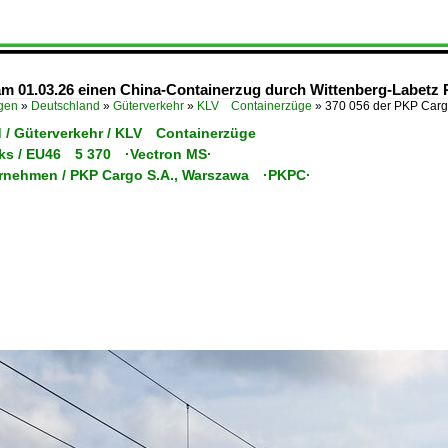
am 01.03.26 einen China-Containerzug durch Wittenberg-Labetz
ügen
»
Deutschland
»
Güterverkehr
»
KLV Containerzüge
»
370 056 der PKP Carg
 / Güterverkehr / KLV Containerzüge
oks / EU46 5 370 ·Vectron MS·
ernehmen / PKP Cargo S.A., Warszawa ·PKPC·