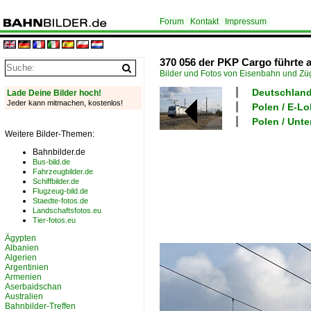
Forum
Kontakt
Impressum
370 056 der PKP Cargo führte 
Bilder und Fotos von Eisenbahn und Z
Deutschland
Lade Deine Bilder hoch!
Jeder kann mitmachen, kostenlos!
Polen / E-L
Polen / Unt
Weitere Bilder-Themen:
Bahnbilder.de
Bus-bild.de
Fahrzeugbilder.de
Schiffbilder.de
Flugzeug-bild.de
Staedte-fotos.de
Landschaftsfotos.eu
Tier-fotos.eu
Ägypten
Albanien
Algerien
Argentinien
Armenien
Aserbaidschan
Australien
Bahnbilder-Treffen