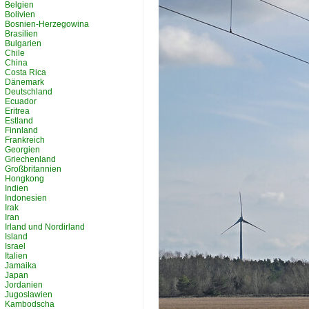
Belgien
Bolivien
Bosnien-Herzegowina
Brasilien
Bulgarien
Chile
China
Costa Rica
Dänemark
Deutschland
Ecuador
Eritrea
Estland
Finnland
Frankreich
Georgien
Griechenland
Großbritannien
Hongkong
Indien
Indonesien
Irak
Iran
Irland und Nordirland
Island
Israel
Italien
Jamaika
Japan
Jordanien
Jugoslawien
Kambodscha