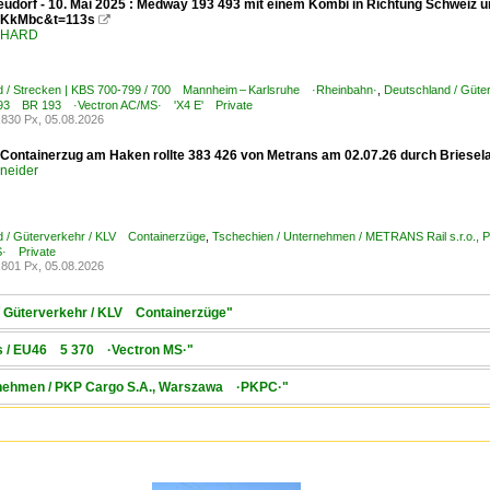
udorf - 10. Mai 2025 : Medway 193 493 mit einem Kombi in Richtung Schweiz u
KkMbc&t=113s

ENHARD
d / Strecken | KBS 700-799 / 700 Mannheim – Karlsruhe ·Rheinbahn·
,
Deutschland / Güte
7 193 BR 193 ·Vectron AC/MS· 'X4 E' Private
830 Px, 05.08.2026
 Containerzug am Haken rollte 383 426 von Metrans am 02.07.26 durch Briese
hneider
d / Güterverkehr / KLV Containerzüge
,
Tschechien / Unternehmen / METRANS Rail s.r.o.
S· Private
801 Px, 05.08.2026
 / Güterverkehr / KLV Containerzüge"
oks / EU46 5 370 ·Vectron MS·"
ernehmen / PKP Cargo S.A., Warszawa ·PKPC·"