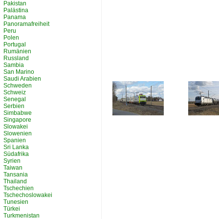
Pakistan
Palästina
Panama
Panoramafreiheit
Peru
Polen
Portugal
Rumänien
Russland
Sambia
San Marino
Saudi Arabien
Schweden
Schweiz
Senegal
Serbien
Simbabwe
Singapore
Slowakei
Slowenien
Spanien
Sri Lanka
Südafrika
Syrien
Taiwan
Tansania
Thailand
Tschechien
Tschechoslowakei
Tunesien
Türkei
Turkmenistan