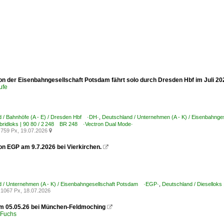
on der Eisenbahngesellschaft Potsdam fährt solo durch Dresden Hbf im Juli 20
ufe
 / Bahnhöfe (A - E) / Dresden Hbf ·DH·
,
Deutschland / Unternehmen (A - K) / Eisenbahng
bridloks | 90 80 / 2 248 BR 248 ·Vectron Dual Mode·
759 Px, 19.07.2026

on EGP am 9.7.2026 bei Vierkirchen.

d / Unternehmen (A - K) / Eisenbahngesellschaft Potsdam ·EGP·
,
Deutschland / Diesellok
1067 Px, 18.07.2026
m 05.05.26 bei München-Feldmoching

 Fuchs