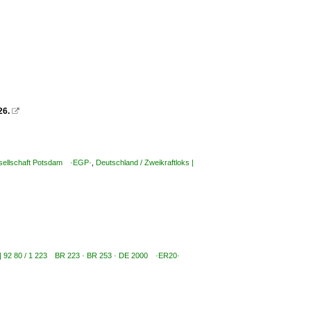
26.

esellschaft Potsdam ·EGP·
,
Deutschland / Zweikraftloks |
s | 92 80 / 1 223 BR 223 · BR 253 · DE 2000 ·ER20·