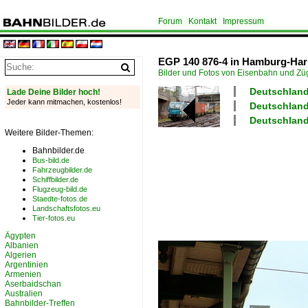
Forum
Kontakt
Impressum
EGP 140 876-4 in Hamburg-Har
Bilder und Fotos von Eisenbahn und Z
Deutschland
Lade Deine Bilder hoch!
Jeder kann mitmachen, kostenlos!
Deutschland
Deutschland
Weitere Bilder-Themen:
Bahnbilder.de
Bus-bild.de
Fahrzeugbilder.de
Schiffbilder.de
Flugzeug-bild.de
Staedte-fotos.de
Landschaftsfotos.eu
Tier-fotos.eu
Ägypten
Albanien
Algerien
Argentinien
Armenien
Aserbaidschan
Australien
Bahnbilder-Treffen