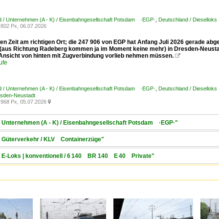
d / Unternehmen (A - K) / Eisenbahngesellschaft Potsdam ·EGP·
,
Deutschland / Diesellok
802 Px, 06.07.2026
gen Zeit am richtigen Ort; die 247 906 von EGP hat Anfang Juli 2026 gerade ab
(aus Richtung Radeberg kommen ja im Moment keine mehr) in Dresden-Neustadt
 Ansicht von hinten mit Zugverbindung vorlieb nehmen müssen.

ufe
d / Unternehmen (A - K) / Eisenbahngesellschaft Potsdam ·EGP·
,
Deutschland / Diesellok
resden-Neustadt
968 Px, 05.07.2026

 / Unternehmen (A - K) / Eisenbahngesellschaft Potsdam ·EGP·"
 / Güterverkehr / KLV Containerzüge"
/ E-Loks | konventionell / 6 140 BR 140 E 40 Private"