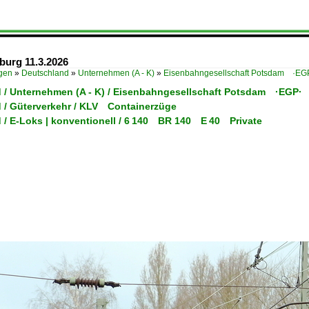
burg 11.3.2026
ügen
»
Deutschland
»
Unternehmen (A - K)
»
Eisenbahngesellschaft Potsdam ·EG
 / Unternehmen (A - K) / Eisenbahngesellschaft Potsdam ·EGP·
 / Güterverkehr / KLV Containerzüge
 / E-Loks | konventionell / 6 140 BR 140 E 40 Private