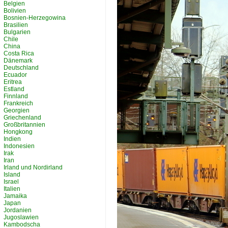
Belgien
Bolivien
Bosnien-Herzegowina
Brasilien
Bulgarien
Chile
China
Costa Rica
Dänemark
Deutschland
Ecuador
Eritrea
Estland
Finnland
Frankreich
Georgien
Griechenland
Großbritannien
Hongkong
Indien
Indonesien
Irak
Iran
Irland und Nordirland
Island
Israel
Italien
Jamaika
Japan
Jordanien
Jugoslawien
Kambodscha