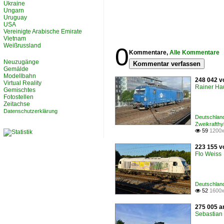
Ukraine
Ungarn
Uruguay
USA
Vereinigte Arabische Emirate
Vietnam
Weißrussland
0
Kommentare,
Alle Kommentare
Neuzugänge
Kommentar verfassen
Gemälde
Modellbahn
248 042 v
Virtual Reality
Rainer Ha
Gemischtes
Fotostellen
Zeitachse
Datenschutzerklärung
Deutschland
Zweikrafthy
59
1200x

223 155 v
Flo Weiss
Deutschlan
52
1600x

275 005 a
Sebastian