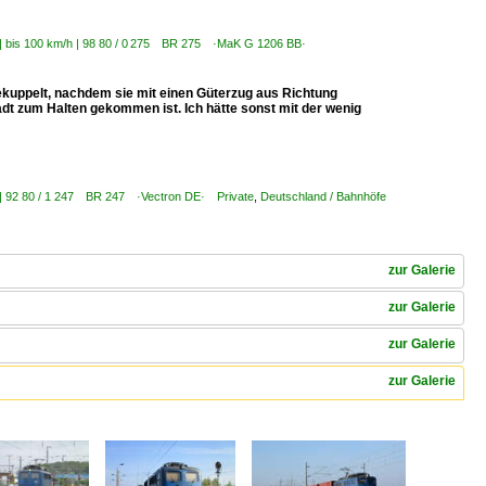
s | bis 100 km/h | 98 80 / 0 275 BR 275 ·MaK G 1206 BB·
gekuppelt, nachdem sie mit einen Güterzug aus Richtung
 zum Halten gekommen ist. Ich hätte sonst mit der wenig
s | 92 80 / 1 247 BR 247 ·Vectron DE· Private
,
Deutschland / Bahnhöfe
zur Galerie
zur Galerie
zur Galerie
zur Galerie