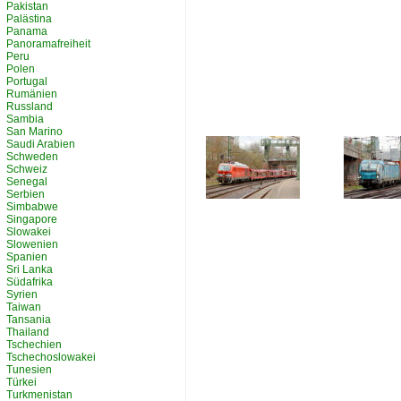
Pakistan
Palästina
Panama
Panoramafreiheit
Peru
Polen
Portugal
Rumänien
Russland
Sambia
San Marino
Saudi Arabien
Schweden
Schweiz
Senegal
Serbien
Simbabwe
Singapore
Slowakei
Slowenien
Spanien
Sri Lanka
Südafrika
Syrien
Taiwan
Tansania
Thailand
Tschechien
Tschechoslowakei
Tunesien
Türkei
Turkmenistan