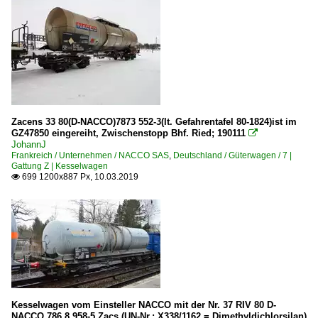
Zacens 33 80(D-NACCO)7873 552-3(lt. Gefahrentafel 80-1824)ist im
GZ47850 eingereiht, Zwischenstopp Bhf. Ried; 190111

JohannJ
Frankreich / Unternehmen / NACCO SAS
,
Deutschland / Güterwagen / 7 |
Gattung Z | Kesselwagen
699 1200x887 Px, 10.03.2019

Kesselwagen vom Einsteller NACCO mit der Nr. 37 RIV 80 D-
NACCO 786 8 958-5 Zacs (UN-Nr.: X338/1162 = Dimethyldichlorsilan)