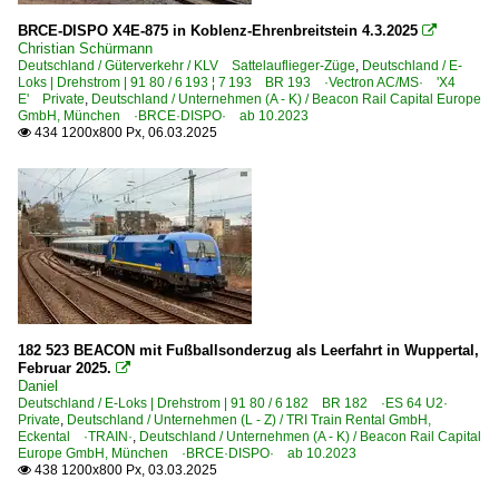
BRCE-DISPO X4E-875 in Koblenz-Ehrenbreitstein 4.3.2025

Christian Schürmann
Deutschland / Güterverkehr / KLV Sattelauflieger-Züge
,
Deutschland / E-
Loks | Drehstrom | 91 80 / 6 193 ¦ 7 193 BR 193 ·Vectron AC/MS· 'X4
E' Private
,
Deutschland / Unternehmen (A - K) / Beacon Rail Capital Europe
GmbH, München ·BRCE·DISPO· ab 10.2023
434 1200x800 Px, 06.03.2025

182 523 BEACON mit Fußballsonderzug als Leerfahrt in Wuppertal,
Februar 2025.

Daniel
Deutschland / E-Loks | Drehstrom | 91 80 / 6 182 BR 182 ·ES 64 U2·
Private
,
Deutschland / Unternehmen (L - Z) / TRI Train Rental GmbH,
Eckental ·TRAIN·
,
Deutschland / Unternehmen (A - K) / Beacon Rail Capital
Europe GmbH, München ·BRCE·DISPO· ab 10.2023
438 1200x800 Px, 03.03.2025
