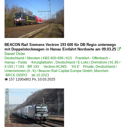
BEACON Rail Siemens Vectron 193 600 für DB Regio unterwegs
mit Doppelstockwagen in Hanau Einfahrt Nordseite am 09.03.25

Daniel Oster
Deutschland / Strecken | KBS 600-699 / 615 Frankfurt – Offenbach –
Hanau – Fulda ·Kinzigtalbahn·
,
Deutschland / E-Loks | Drehstrom | 91 80 /
6 193 ¦ 7 193 BR 193 ·Vectron AC/MS· 'X4 E' Private
,
Deutschland /
Unternehmen (A - K) / Beacon Rail Capital Europe GmbH, München
·BRCE·DISPO· ab 10.2023
157 1200x801 Px, 10.03.2025
