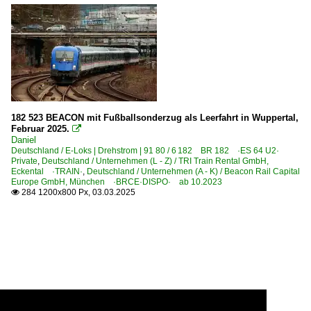
182 523 BEACON mit Fußballsonderzug als Leerfahrt in Wuppertal,
Februar 2025.

Daniel
Deutschland / E-Loks | Drehstrom | 91 80 / 6 182 BR 182 ·ES 64 U2·
Private
,
Deutschland / Unternehmen (L - Z) / TRI Train Rental GmbH,
Eckental ·TRAIN·
,
Deutschland / Unternehmen (A - K) / Beacon Rail Capital
Europe GmbH, München ·BRCE·DISPO· ab 10.2023
284 1200x800 Px, 03.03.2025
