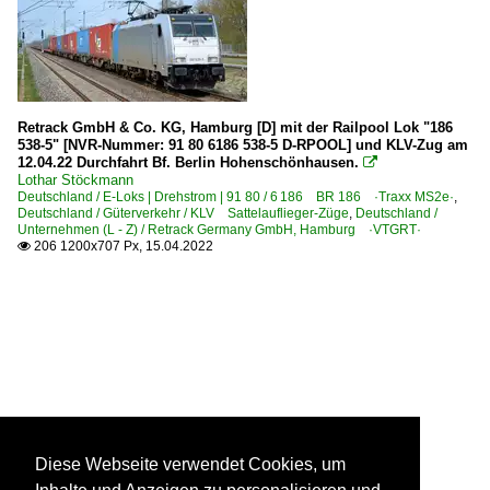
Retrack GmbH & Co. KG, Hamburg [D] mit der Railpool Lok "186
538-5" [NVR-Nummer: 91 80 6186 538-5 D-RPOOL] und KLV-Zug am
12.04.22 Durchfahrt Bf. Berlin Hohenschönhausen.

Lothar Stöckmann
Deutschland / E-Loks | Drehstrom | 91 80 / 6 186 BR 186 ·Traxx MS2e·
,
Deutschland / Güterverkehr / KLV Sattelauflieger-Züge
,
Deutschland /
Unternehmen (L - Z) / Retrack Germany GmbH, Hamburg ·VTGRT·
206 1200x707 Px, 15.04.2022

Diese Webseite verwendet Cookies, um