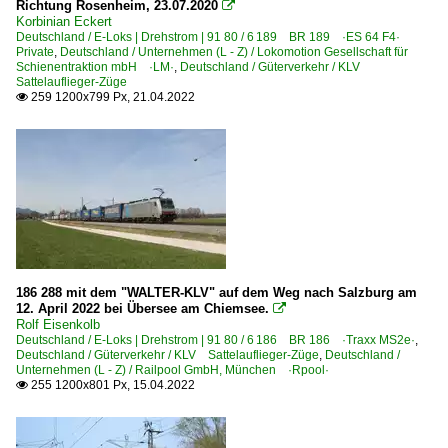
Richtung Rosenheim, 23.07.2020

Korbinian Eckert
Deutschland / E-Loks | Drehstrom | 91 80 / 6 189 BR 189 ·ES 64 F4·
Private
,
Deutschland / Unternehmen (L - Z) / Lokomotion Gesellschaft für
Schienentraktion mbH ·LM·
,
Deutschland / Güterverkehr / KLV
Sattelauflieger-Züge
259 1200x799 Px, 21.04.2022

186 288 mit dem "WALTER-KLV" auf dem Weg nach Salzburg am
12. April 2022 bei Übersee am Chiemsee.

Rolf Eisenkolb
Deutschland / E-Loks | Drehstrom | 91 80 / 6 186 BR 186 ·Traxx MS2e·
,
Deutschland / Güterverkehr / KLV Sattelauflieger-Züge
,
Deutschland /
Unternehmen (L - Z) / Railpool GmbH, München ·Rpool·
255 1200x801 Px, 15.04.2022
