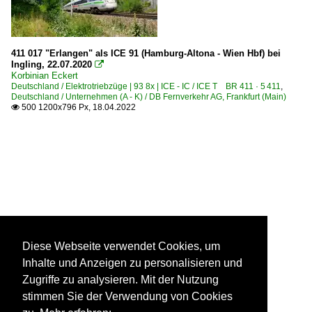
411 017 "Erlangen" als ICE 91 (Hamburg-Altona - Wien Hbf) bei
Ingling, 22.07.2020

Korbinian Eckert
Deutschland / Elektrotriebzüge | 93 8x | ICE - IC / ICE T BR 411 · 5 411
,
Deutschland / Unternehmen (A - K) / DB Fernverkehr AG, Frankfurt (Main)
500 1200x796 Px, 18.04.2022

Diese Webseite verwendet Cookies, um
Inhalte und Anzeigen zu personalisieren und
Zugriffe zu analysieren. Mit der Nutzung
stimmen Sie der Verwendung von Cookies