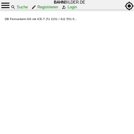
BAHN
BILDER.DE
Suche
Registrieren
Login
DB Fernverkehr AG mit ICE-T (Tz 1151 / 411 551-5...