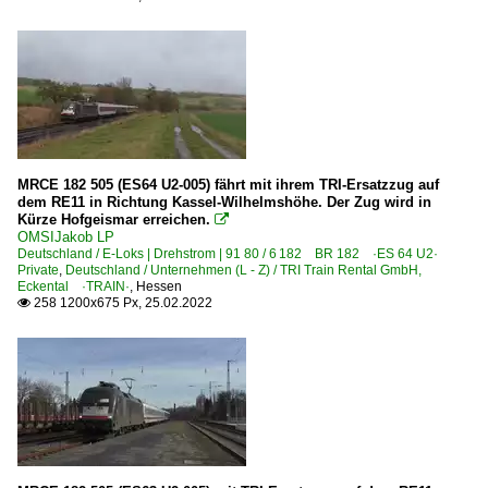
MRCE 182 505 (ES64 U2-005) fährt mit ihrem TRI-Ersatzzug auf
dem RE11 in Richtung Kassel-Wilhelmshöhe. Der Zug wird in
Kürze Hofgeismar erreichen.

OMSIJakob LP
Deutschland / E-Loks | Drehstrom | 91 80 / 6 182 BR 182 ·ES 64 U2·
Private
,
Deutschland / Unternehmen (L - Z) / TRI Train Rental GmbH,
Eckental ·TRAIN·
,
Hessen
258 1200x675 Px, 25.02.2022
