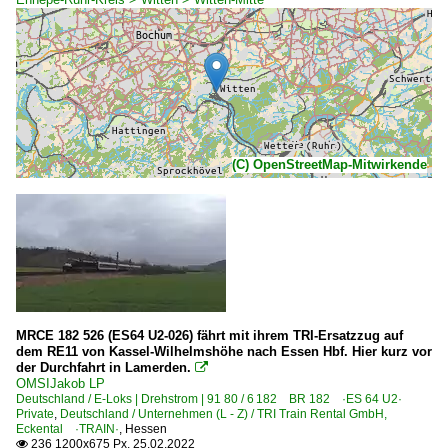
(C) OpenStreetMap-Mitwirkende
MRCE 182 526 (ES64 U2-026) fährt mit ihrem TRI-Ersatzzug auf
dem RE11 von Kassel-Wilhelmshöhe nach Essen Hbf. Hier kurz vor
der Durchfahrt in Lamerden.

OMSIJakob LP
Deutschland / E-Loks | Drehstrom | 91 80 / 6 182 BR 182 ·ES 64 U2·
Private
,
Deutschland / Unternehmen (L - Z) / TRI Train Rental GmbH,
Eckental ·TRAIN·
,
Hessen
236 1200x675 Px, 25.02.2022
