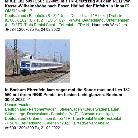
MRCE 182 505 (ES63 U2-005) mit TRI-Ersatzzug auf dem RE11 von
Kassel-Wilhelmshöhe nach Essen Hbf bei der Einfahrt in Unna

OMSIJakob LP
Deutschland / Bahnhöfe (R - Z) / Unna
,
Deutschland / E-Loks | Drehstrom |
91 80 / 6 182 BR 182 ·ES 64 U2· Private
,
Deutschland / Unternehmen
(L - Z) / TRI Train Rental GmbH, Eckental ·TRAIN·
,
Nordrhein-Westfalen
284 1200x675 Px, 24.02.2022

In Bochum Ehrenfeld kam sogar mal die Sonne raus und lies 182
560 mit ihrem RB40 Pendel im besten Licht glänzen. Bochum
30.01.2022

Dennis Fiedler
Deutschland / Personenwagen | Steuerwagen / Steuerwagen Bauart
Wittenberge
,
Deutschland / Bahnhöfe (A - E) / Bochum (sonstige)
,
Deutschland / Unternehmen (L - Z) / TRI Train Rental GmbH, Eckental
·TRAIN·
,
Deutschland / Galerien / 2022 Ersatzverkehr Abellio
600 1200x800 Px, 21.02.2022
