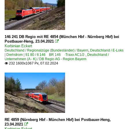
146 241 DB Regio mit RE 4854 (München Hbf - Nürnberg Hbf) bei
Postbauer-Heng, 23.04.2021

Korbinian Eckert
Deutschland / Regionalzüge (Bundesländer) / Bayern
,
Deutschland / E-Loks
| Drehstrom | 91 80 / 6 146 BR 146 ·Traxx AC1/2·
,
Deutschland /
Unternehmen (A - K) / DB Regio AG - Region Bayern
232 1600x1067 Px, 07.02.2024

RE 4859 (Nürnberg Hbf - München Hbf) bei Postbauer-Heng,
23.04.2021

Korbinian Eckert