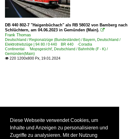
DB 440 802-7 "Haigenbüchach" als RB 58032 von Bamberg nach
Schlüchtern, am 04.06.2023 in Gemünden (Main).

Frank Thomas
Deutschland / Regionalzüge (Bundesländer) / Bayern
,
Deutschland /
Elektrotriebzüge | 94 80 / 0 440 BR 440 ·Coradia
Continental· 'Mopsgesicht'
,
Deutschland / Bahnhöfe (F - K) /
Gemünden(Main)
220 1200x800 Px, 19.01.2024

Diese Webseite verwendet Cookies, um
Inhalte und Anzeigen zu personalisieren und
Zugriffe zu analysieren. Mit der Nutzung