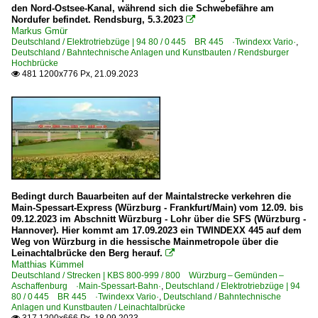
den Nord-Ostsee-Kanal, während sich die Schwebefähre am
Nordufer befindet. Rendsburg, 5.3.2023

Markus Gmür
Deutschland / Elektrotriebzüge | 94 80 / 0 445 BR 445 ·Twindexx Vario·
,
Deutschland / Bahntechnische Anlagen und Kunstbauten / Rendsburger
Hochbrücke
481 1200x776 Px, 21.09.2023

Bedingt durch Bauarbeiten auf der Maintalstrecke verkehren die
Main-Spessart-Express (Würzburg - Frankfurt/Main) vom 12.09. bis
09.12.2023 im Abschnitt Würzburg - Lohr über die SFS (Würzburg -
Hannover). Hier kommt am 17.09.2023 ein TWINDEXX 445 auf dem
Weg von Würzburg in die hessische Mainmetropole über die
Leinachtalbrücke den Berg herauf.

Matthias Kümmel
Deutschland / Strecken | KBS 800-999 / 800 Würzburg – Gemünden –
Aschaffenburg ·Main-Spessart-Bahn·
,
Deutschland / Elektrotriebzüge | 94
80 / 0 445 BR 445 ·Twindexx Vario·
,
Deutschland / Bahntechnische
Anlagen und Kunstbauten / Leinachtalbrücke