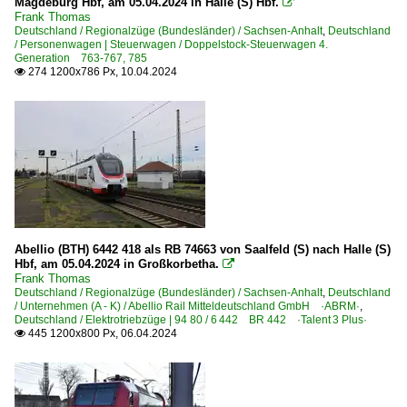
Magdeburg Hbf, am 05.04.2024 in Halle (S) Hbf.

Frank Thomas
Deutschland / Regionalzüge (Bundesländer) / Sachsen-Anhalt
,
Deutschland
/ Personenwagen | Steuerwagen / Doppelstock-Steuerwagen 4.
Generation 763-767, 785
274 1200x786 Px, 10.04.2024

Abellio (BTH) 6442 418 als RB 74663 von Saalfeld (S) nach Halle (S)
Hbf, am 05.04.2024 in Großkorbetha.

Frank Thomas
Deutschland / Regionalzüge (Bundesländer) / Sachsen-Anhalt
,
Deutschland
/ Unternehmen (A - K) / Abellio Rail Mitteldeutschland GmbH ·ABRM·
,
Deutschland / Elektrotriebzüge | 94 80 / 6 442 BR 442 ·Talent 3 Plus·
445 1200x800 Px, 06.04.2024
