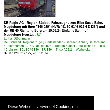
DB Regio AG - Region Südost, Fahrzeugnutzer: Elbe-Saale-Bahn,
Magdeburg mit ihrer "146 029" (NVR: "91 80 6146 029-4 D-DB") und
der RB 40 Richtung Burg am 19.03.24 Einfahrt Bahnhof
Magdeburg-Neustadt.

Lothar Stöckmann
Deutschland / Regionalzüge (Bundesländer) / Sachsen-Anhalt
,
Deutschland
/ Unternehmen (A - K) / DB Regio AG - Region Südost
,
Deutschland / E-Loks
| Drehstrom | 91 80 / 6 146 BR 146 ·Traxx AC1/2· Werbeloks
507 1200x677 Px, 26.03.2024

Diese Webseite verwendet Cookies, um