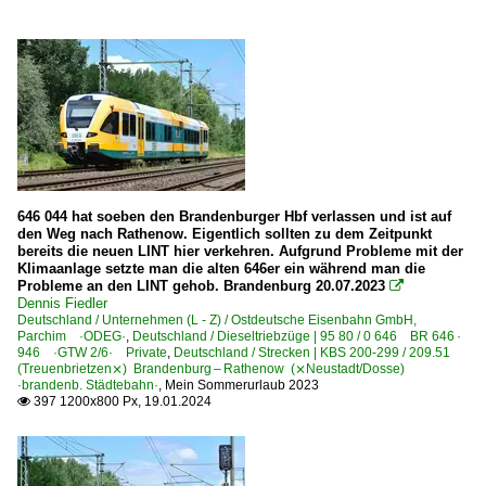
646 044 hat soeben den Brandenburger Hbf verlassen und ist auf
den Weg nach Rathenow. Eigentlich sollten zu dem Zeitpunkt
bereits die neuen LINT hier verkehren. Aufgrund Probleme mit der
Klimaanlage setzte man die alten 646er ein während man die
Probleme an den LINT gehob. Brandenburg 20.07.2023

Dennis Fiedler
Deutschland / Unternehmen (L - Z) / Ostdeutsche Eisenbahn GmbH,
Parchim ·ODEG·
,
Deutschland / Dieseltriebzüge | 95 80 / 0 646 BR 646 ·
946 ·GTW 2/6· Private
,
Deutschland / Strecken | KBS 200-299 / 209.51
(Treuenbrietzen⨯) Brandenburg – Rathenow (⨯Neustadt/Dosse)
·brandenb. Städtebahn·
,
Mein Sommerurlaub 2023
397 1200x800 Px, 19.01.2024
