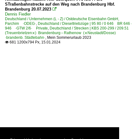
STraßenbahnstrecke auf den Weg nach Brandenburg Hbf.
Brandenburg 20.07.2023

Dennis Fiedler
Deutschland / Unternehmen (L - Z) / Ostdeutsche Eisenbahn GmbH,
Parchim ·ODEG·
,
Deutschland / Dieseltriebzüge | 95 80 / 0 646 BR 646 ·
946 ·GTW 2/6· Private
,
Deutschland / Strecken | KBS 200-299 / 209.51
(Treuenbrietzen⨯) Brandenburg – Rathenow (⨯Neustadt/Dosse)
·brandenb. Städtebahn·
,
Mein Sommerurlaub 2023
681 1200x794 Px, 15.01.2024
