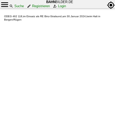
BAHN
BILDER.DE
Suche
Registrieren
Login
ODEG 462 118,im Einsatz als RE Binz-Stralsund,am 30.Januar 2024,beim Halt in
Bergen/Rügen