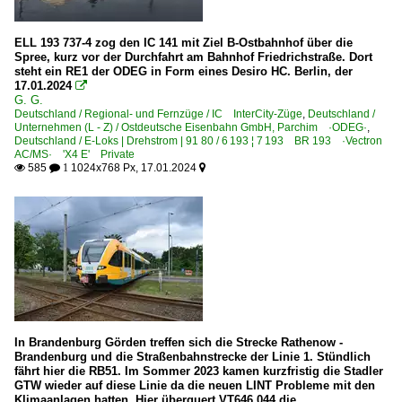
ELL 193 737-4 zog den IC 141 mit Ziel B-Ostbahnhof über die
Spree, kurz vor der Durchfahrt am Bahnhof Friedrichstraße. Dort
steht ein RE1 der ODEG in Form eines Desiro HC. Berlin, der
17.01.2024

G. G.
Deutschland / Regional- und Fernzüge / IC InterCity-Züge
,
Deutschland /
Unternehmen (L - Z) / Ostdeutsche Eisenbahn GmbH, Parchim ·ODEG·
,
Deutschland / E-Loks | Drehstrom | 91 80 / 6 193 ¦ 7 193 BR 193 ·Vectron
AC/MS· 'X4 E' Private
585
1024x768 Px, 17.01.2024

 1

In Brandenburg Görden treffen sich die Strecke Rathenow -
Brandenburg und die Straßenbahnstrecke der Linie 1. Stündlich
fährt hier die RB51. Im Sommer 2023 kamen kurzfristig die Stadler
GTW wieder auf diese Linie da die neuen LINT Probleme mit den
Klimaanlagen hatten. Hier überquert VT646.044 die