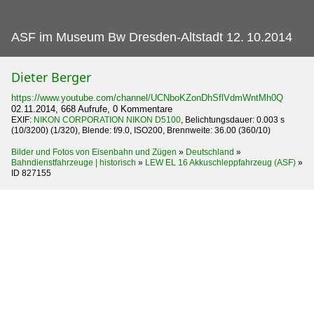
ASF im Museum Bw Dresden-Altstadt 12.
10.2014
Dieter Berger
https://www.youtube.com/channel/UCNboKZonDhSflVdmWntMh0Q
02.11.2014, 668 Aufrufe, 0 Kommentare
EXIF:
NIKON CORPORATION NIKON D5100
, Belichtungsdauer: 0.003 s
(10/3200) (1/320), Blende: f/9.0, ISO200, Brennweite: 36.00 (360/10)
Bilder und Fotos von Eisenbahn und Zügen
»
Deutschland
»
Bahndienstfahrzeuge | historisch
»
LEW EL 16 Akkuschleppfahrzeug (ASF)
»
ID 827155