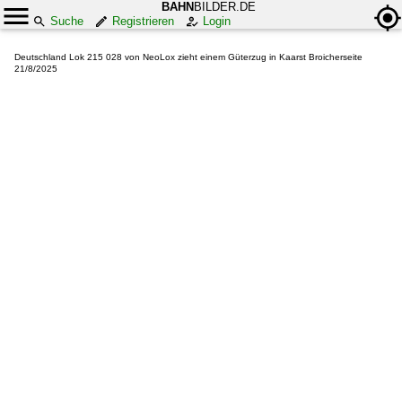
BAHN
BILDER.DE
Suche
Registrieren
Login
Deutschland Lok 215 028 von NeoLox zieht einem Güterzug in Kaarst Broicherseite
21/8/2025