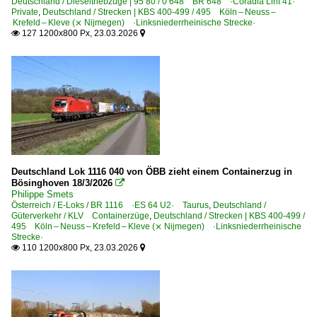
Deutschland / Dieseltriebzüge | 95 80 / 0 648 BR 648 ·Coradia Lint 41·
Private
,
Deutschland / Strecken | KBS 400-499 / 495 Köln – Neuss –
Krefeld – Kleve (⨯ Nijmegen) ·Linksniederrheinische Strecke·
127 1200x800 Px, 23.03.2026


Deutschland Lok 1116 040 von ÖBB zieht einem Containerzug in
Bösinghoven 18/3/2026

Philippe Smets
Österreich / E-Loks / BR 1116 ·ES 64 U2· Taurus
,
Deutschland /
Güterverkehr / KLV Containerzüge
,
Deutschland / Strecken | KBS 400-499 /
495 Köln – Neuss – Krefeld – Kleve (⨯ Nijmegen) ·Linksniederrheinische
Strecke·
110 1200x800 Px, 23.03.2026

