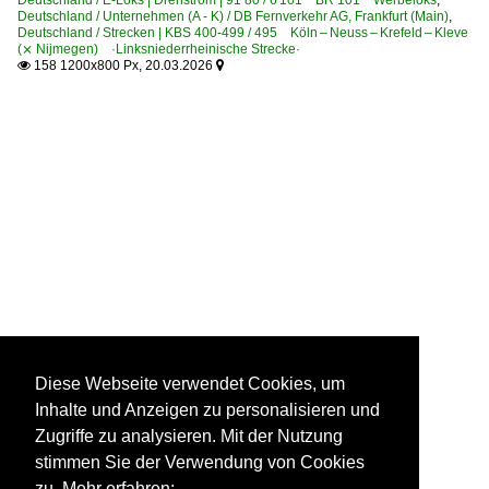
Deutschland / Unternehmen (A - K) / DB Fernverkehr AG, Frankfurt (Main)
,
Deutschland / Strecken | KBS 400-499 / 495 Köln – Neuss – Krefeld – Kleve
(⨯ Nijmegen) ·Linksniederrheinische Strecke·
158 1200x800 Px, 20.03.2026


Diese Webseite verwendet Cookies, um
Inhalte und Anzeigen zu personalisieren und
Zugriffe zu analysieren. Mit der Nutzung
stimmen Sie der Verwendung von Cookies
zu. Mehr erfahren: