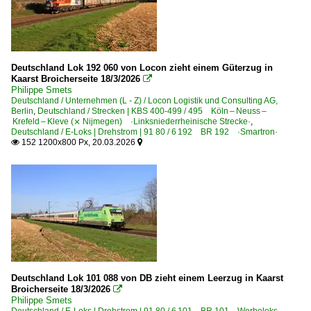
Deutschland Lok 192 060 von Locon zieht einem Güterzug in
Kaarst Broicherseite 18/3/2026

Philippe Smets
Deutschland / Unternehmen (L - Z) / Locon Logistik und Consulting AG,
Berlin
,
Deutschland / Strecken | KBS 400-499 / 495 Köln – Neuss –
Krefeld – Kleve (⨯ Nijmegen) ·Linksniederrheinische Strecke·
,
Deutschland / E-Loks | Drehstrom | 91 80 / 6 192 BR 192 ·Smartron·
152 1200x800 Px, 20.03.2026


Deutschland Lok 101 088 von DB zieht einem Leerzug in Kaarst
Broicherseite 18/3/2026

Philippe Smets
Deutschland / E-Loks | Drehstrom | 91 80 / 6 101 BR 101 Werbeloks
,