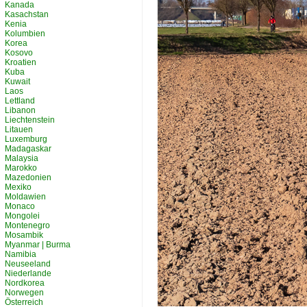
Kanada
Kasachstan
Kenia
Kolumbien
Korea
Kosovo
Kroatien
Kuba
Kuwait
Laos
Lettland
Libanon
Liechtenstein
Litauen
Luxemburg
Madagaskar
Malaysia
Marokko
Mazedonien
Mexiko
Moldawien
Monaco
Mongolei
Montenegro
Mosambik
Myanmar | Burma
Namibia
Neuseeland
Niederlande
Nordkorea
Norwegen
Österreich