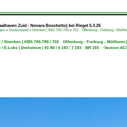
lhaven Zuid - Novara Boschetto) bei Riegel 5.3.25
ügen
»
Deutschland
»
Strecken | KBS 700-799
»
702 Offenburg – Freiburg – Müllh
 / Strecken | KBS 700-799 / 702 Offenburg – Freiburg – Müllheim
 / E-Loks | Drehstrom | 91 80 / 6 193 ¦ 7 193 BR 193 ·Vectron A