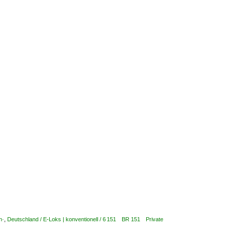
n·
,
Deutschland / E-Loks | konventionell / 6 151 BR 151 Private