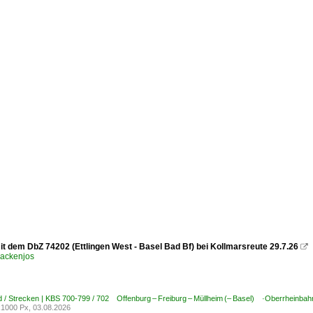
it dem DbZ 74202 (Ettlingen West - Basel Bad Bf) bei Kollmarsreute 29.7.26

ackenjos
 / Strecken | KBS 700-799 / 702 Offenburg – Freiburg – Müllheim (– Basel) ·Oberrheinbah
1000 Px, 03.08.2026