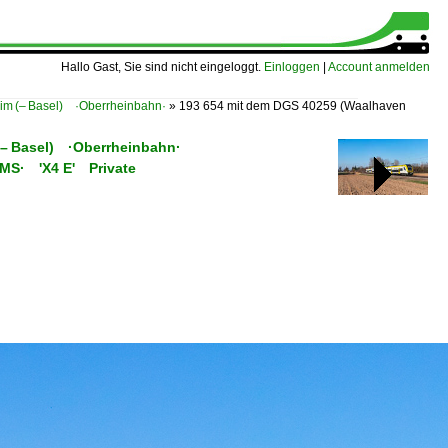
Hallo Gast, Sie sind nicht eingeloggt.
Einloggen
|
Account anmelden
eim (– Basel) ·Oberrheinbahn·
»
193 654 mit dem DGS 40259 (Waalhaven
 (– Basel) ·Oberrheinbahn·
C/MS· 'X4 E' Private