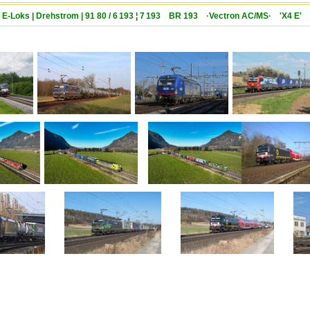
/ E-Loks | Drehstrom | 91 80 / 6 193 ¦ 7 193 BR 193 ·Vectron AC/MS· 'X4 E' 