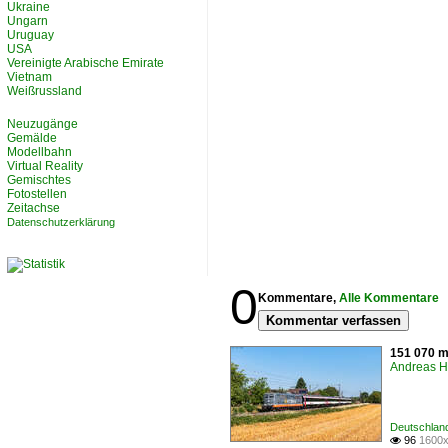
Ukraine
Ungarn
Uruguay
USA
Vereinigte Arabische Emirate
Vietnam
Weißrussland
Neuzugänge
Gemälde
Modellbahn
Virtual Reality
Gemischtes
Fotostellen
Zeitachse
Datenschutzerklärung
0
Kommentare,
Alle Kommentare
Kommentar verfassen
151 070 m
Andreas H
Deutschland
96
1600x
