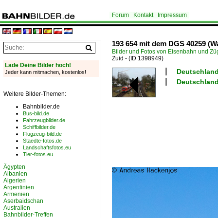
Forum
Kontakt
Impressum
193 654 mit dem DGS 40259 (Waa
Bilder und Fotos von Eisenbahn und Z
Zuid -
(ID 1398949)
Lade Deine Bilder hoch!
Deutschland
Jeder kann mitmachen, kostenlos!
Deutschland
Weitere Bilder-Themen:
Bahnbilder.de
Bus-bild.de
Fahrzeugbilder.de
Schiffbilder.de
Flugzeug-bild.de
Staedte-fotos.de
Landschaftsfotos.eu
Tier-fotos.eu
Ägypten
Albanien
Algerien
Argentinien
Armenien
Aserbaidschan
Australien
Bahnbilder-Treffen