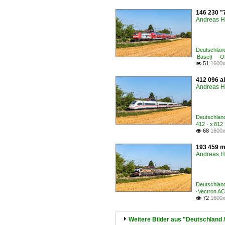
146 230 "
Andreas H
Deutschlan
Basel) ·Ob
51
1600x

412 096 al
Andreas H
Deutschland
412 · x 812
68
1600x

193 459 m
Andreas H
Deutschland
·Vectron A
72
1600x

Weitere Bilder aus "Deutschland 