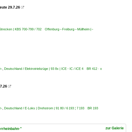
reute 29.7.26

Strecken | KBS 700-799 / 702 Offenburg – Freiburg – Müllheim (–
n·
,
Deutschland / Elektrotriebzüge | 93 8x | ICE - IC / ICE 4 BR 412 · x
.7.26

n·
,
Deutschland / E-Loks | Drehstrom | 91 80 / 6 193 ¦ 7 193 BR 193
zur Galerie
errheinbahn·"