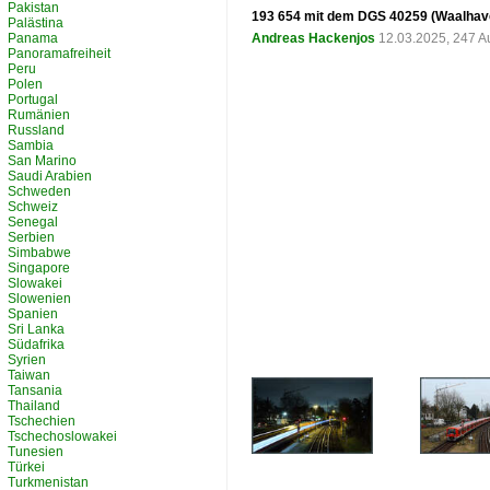
Pakistan
193 654 mit dem DGS 40259 (Waalhaven
Palästina
Panama
Andreas Hackenjos
12.03.2025, 247 A
Panoramafreiheit
Peru
Polen
Portugal
Rumänien
Russland
Sambia
San Marino
Saudi Arabien
Schweden
Schweiz
Senegal
Serbien
Simbabwe
Singapore
Slowakei
Slowenien
Spanien
Sri Lanka
Südafrika
Syrien
Taiwan
Tansania
Thailand
Tschechien
Tschechoslowakei
Tunesien
Türkei
Turkmenistan