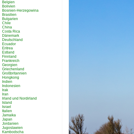
Belgien
Bolivien
Bosnien-Herzegowina
Brasilien
Bulgarien
Chile
China
Costa Rica
Dänemark
Deutschland
Ecuador
Eritrea
Estland
Finnland
Frankreich
Georgien
Griechenland
Großbritannien
Hongkong
Indien
Indonesien
Irak
Iran
Irland und Nordirland
Island
Israel
Italien
Jamaika
Japan
Jordanien
Jugoslawien
Kambodscha