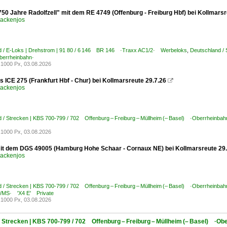
750 Jahre Radolfzell" mit dem RE 4749 (Offenburg - Freiburg Hbf) bei Kollmars
ackenjos
d / E-Loks | Drehstrom | 91 80 / 6 146 BR 146 ·Traxx AC1/2· Werbeloks
,
Deutschland / 
errheinbahn·
1000 Px, 03.08.2026
s ICE 275 (Frankfurt Hbf - Chur) bei Kollmarsreute 29.7.26

ackenjos
 / Strecken | KBS 700-799 / 702 Offenburg – Freiburg – Müllheim (– Basel) ·Oberrheinbah
1000 Px, 03.08.2026
it dem DGS 49005 (Hamburg Hohe Schaar - Cornaux NE) bei Kollmarsreute 29
ackenjos
 / Strecken | KBS 700-799 / 702 Offenburg – Freiburg – Müllheim (– Basel) ·Oberrheinbah
C/MS· 'X4 E' Private
1000 Px, 03.08.2026
/ Strecken | KBS 700-799 / 702 Offenburg – Freiburg – Müllheim (– Basel) ·Ob