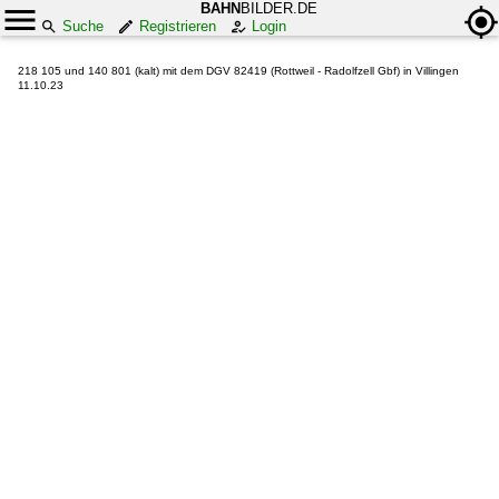
BAHN
BILDER.DE
Suche
Registrieren
Login
218 105 und 140 801 (kalt) mit dem DGV 82419 (Rottweil - Radolfzell Gbf) in Villingen
11.10.23