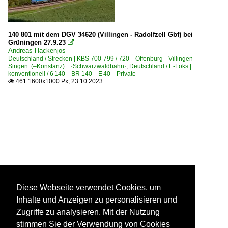
140 801 mit dem DGV 34620 (Villingen - Radolfzell Gbf) bei
Grüningen 27.9.23

Andreas Hackenjos
Deutschland / Strecken | KBS 700-799 / 720 Offenburg – Villingen –
Singen (–Konstanz) ·Schwarzwaldbahn·
,
Deutschland / E-Loks |
konventionell / 6 140 BR 140 E 40 Private
461 1600x1000 Px, 23.10.2023

Diese Webseite verwendet Cookies, um
Inhalte und Anzeigen zu personalisieren und
Zugriffe zu analysieren. Mit der Nutzung
stimmen Sie der Verwendung von Cookies