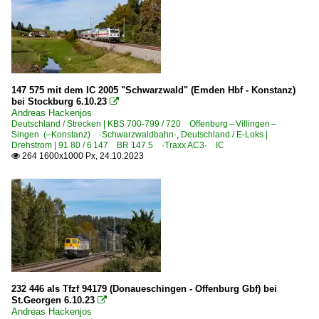
147 575 mit dem IC 2005 "Schwarzwald" (Emden Hbf - Konstanz)
bei Stockburg 6.10.23

Andreas Hackenjos
Deutschland / Strecken | KBS 700-799 / 720 Offenburg – Villingen –
Singen (–Konstanz) ·Schwarzwaldbahn·
,
Deutschland / E-Loks |
Drehstrom | 91 80 / 6 147 BR 147.5 ·Traxx AC3· IC
264 1600x1000 Px, 24.10.2023

232 446 als Tfzf 94179 (Donaueschingen - Offenburg Gbf) bei
St.Georgen 6.10.23

Andreas Hackenjos