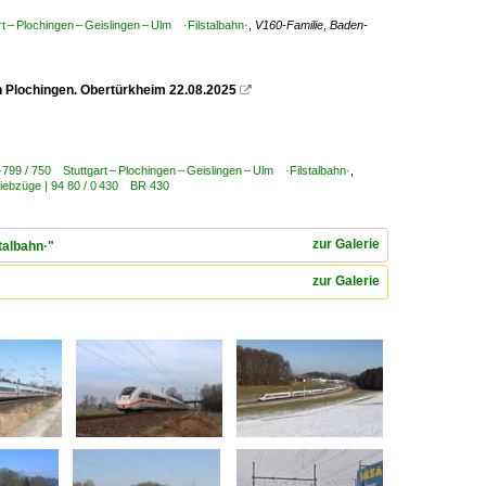
 – Plochingen – Geislingen – Ulm ·Filstalbahn·
,
V160-Familie
,
Baden-
 Plochingen. Obertürkheim 22.08.2025

799 / 750 Stuttgart – Plochingen – Geislingen – Ulm ·Filstalbahn·
,
riebzüge | 94 80 / 0 430 BR 430
zur Galerie
talbahn·"
zur Galerie