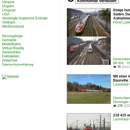
Kommentar verfassen
Ukraine
Ungarn
Uruguay
Einige hu
USA
Süden. Da
Vereinigte Arabische Emirate
Aufnahme 
Vietnam
Horst Lüdi
Weißrussland
Neuzugänge
Gemälde
Modellbahn
Virtual Reality
Gemischtes
Fotostellen
Deutschland
Zeitachse
BR 601 TE
Datenschutzerklärung
76
926x1

Mit einer
Baureihe 
Leonhard 
Deutschland
Plochingen 
179
1200

218 415 u
Leonhard 