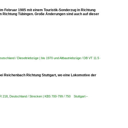
 im Februar 1985 mit einem Touristik-Sonderzug in Richtung
in Richtung Tübingen. Große Änderungen sind auch auf dieser
utschland / Dieseltriebzüge | bis 1970 und Altbautriebzüge / DB VT 11.5 ·
bei Reichenbach Richtung Stuttgart, wo eine Lokomotive der
BR 218
,
Deutschland / Strecken | KBS 700-799 / 750 Stuttgart –