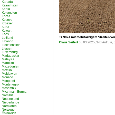
Kanada
Kasachstan
Kenia
Kolumbien
Korea
Kosovo
Kroatien
Kuba
Kuwait
Laos
Tz 9024 mit mehrfarbigem Streifen vo
Lettland
Libanon
Claus Seifert
05.03.2025, 343 Aufrufe,
Liechtenstein
Litauen
Luxemburg
Madagaskar
Malaysia
Marokko
Mazedonien
Mexiko
Moldawien
Monaco
Mongolei
Montenegro
Mosambik
Myanmar | Burma
Namibia
Neuseeland
Niederlande
Nordkorea
Norwegen
Österreich