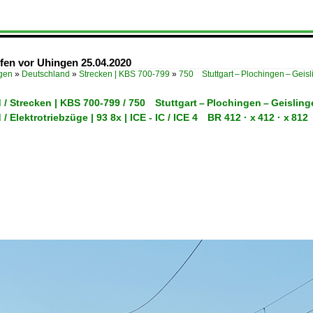
fen vor Uhingen 25.04.2020
ügen
»
Deutschland
»
Strecken | KBS 700-799
»
750 Stuttgart – Plochingen – Geis
/ Strecken | KBS 700-799 / 750 Stuttgart – Plochingen – Geislin
/ Elektrotriebzüge | 93 8x | ICE - IC / ICE 4 BR 412 · x 412 · x 812