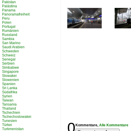
Pakistan
Palästina
Panama
Panoramafreiheit
Peru
Polen
Portugal
Rumänien
Russland
Sambia
San Marino
Saudi Arabien
Schweden
Schweiz
Senegal
Serbien
Simbabwe
Singapore
Slowakei
Slowenien
Spanien
Sri Lanka
Südafrika
Syrien
Taiwan
Tansania
Thailand
Tschechien
Tschechoslowakei
Tunesien
0
Türkei
Kommentare,
Alle Kommentare
Turkmenistan