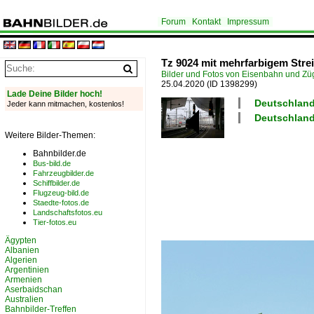
Forum
Kontakt
Impressum
Tz 9024 mit mehrfarbigem Strei
Bilder und Fotos von Eisenbahn und Z
25.04.2020
(ID 1398299)
Lade Deine Bilder hoch!
Deutschland 
Jeder kann mitmachen, kostenlos!
Deutschland 
Weitere Bilder-Themen:
Bahnbilder.de
Bus-bild.de
Fahrzeugbilder.de
Schiffbilder.de
Flugzeug-bild.de
Staedte-fotos.de
Landschaftsfotos.eu
Tier-fotos.eu
Ägypten
Albanien
Algerien
Argentinien
Armenien
Aserbaidschan
Australien
Bahnbilder-Treffen