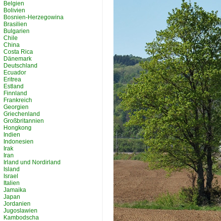
Belgien
Bolivien
Bosnien-Herzegowina
Brasilien
Bulgarien
Chile
China
Costa Rica
Dänemark
Deutschland
Ecuador
Eritrea
Estland
Finnland
Frankreich
Georgien
Griechenland
Großbritannien
Hongkong
Indien
Indonesien
Irak
Iran
Irland und Nordirland
Island
Israel
Italien
Jamaika
Japan
Jordanien
Jugoslawien
Kambodscha