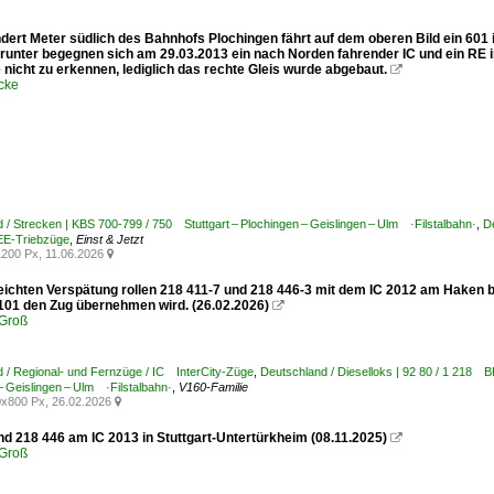
ndert Meter südlich des Bahnhofs Plochingen fährt auf dem oberen Bild ein 601
runter begegnen sich am 29.03.2013 ein nach Norden fahrender IC und ein RE 
nicht zu erkennen, lediglich das rechte Gleis wurde abgebaut.

cke
 / Strecken | KBS 700-799 / 750 Stuttgart – Plochingen – Geislingen – Ulm ·Filstalbahn·
,
De
E-Triebzüge
,
Einst & Jetzt
200 Px, 11.06.2026

 leichten Verspätung rollen 218 411-7 und 218 446-3 mit dem IC 2012 am Haken 
101 den Zug übernehmen wird. (26.02.2026)

Groß
 / Regional- und Fernzüge / IC InterCity-Züge
,
Deutschland / Dieselloks | 92 80 / 1 218 
– Geislingen – Ulm ·Filstalbahn·
,
V160-Familie
x800 Px, 26.02.2026

nd 218 446 am IC 2013 in Stuttgart-Untertürkheim (08.11.2025)

Groß