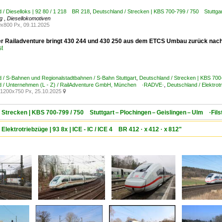
 / Dieselloks | 92 80 / 1 218 BR 218
,
Deutschland / Strecken | KBS 700-799 / 750 Stuttgart
rg
,
Diesellokomotiven
x800 Px, 09.11.2025
er Railadventure bringt 430 244 und 430 250 aus dem ETCS Umbau zurück nach
st
 / S-Bahnen und Regionalstadtbahnen / S-Bahn Stuttgart
,
Deutschland / Strecken | KBS 700-
d / Unternehmen (L - Z) / RailAdventure GmbH, München ·RADVE·
,
Deutschland / Elektrot
1200x750 Px, 25.10.2025

 Strecken | KBS 700-799 / 750 Stuttgart – Plochingen – Geislingen – Ulm ·Fils
Elektrotriebzüge | 93 8x | ICE - IC / ICE 4 BR 412 · x 412 · x 812"