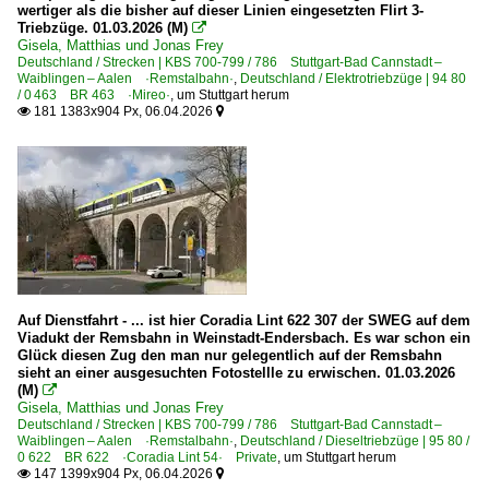
wertiger als die bisher auf dieser Linien eingesetzten Flirt 3-
Triebzüge. 01.03.2026 (M)

Gisela, Matthias und Jonas Frey
Deutschland / Strecken | KBS 700-799 / 786 Stuttgart-Bad Cannstadt –
Waiblingen – Aalen ·Remstalbahn·
,
Deutschland / Elektrotriebzüge | 94 80
/ 0 463 BR 463 ·Mireo·
,
um Stuttgart herum
181 1383x904 Px, 06.04.2026


Auf Dienstfahrt - ... ist hier Coradia Lint 622 307 der SWEG auf dem
Viadukt der Remsbahn in Weinstadt-Endersbach. Es war schon ein
Glück diesen Zug den man nur gelegentlich auf der Remsbahn
sieht an einer ausgesuchten Fotostellle zu erwischen. 01.03.2026
(M)

Gisela, Matthias und Jonas Frey
Deutschland / Strecken | KBS 700-799 / 786 Stuttgart-Bad Cannstadt –
Waiblingen – Aalen ·Remstalbahn·
,
Deutschland / Dieseltriebzüge | 95 80 /
0 622 BR 622 ·Coradia Lint 54· Private
,
um Stuttgart herum
147 1399x904 Px, 06.04.2026

